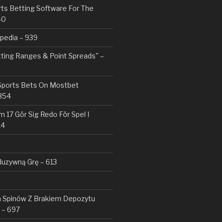
rts Betting Software For The
40
pedia – 939
tting Ranges & Point Spreads" –
 Sports Bets On Mostbet
354
 17 Gör Sig Redo För Spel I
14
kluzywną Grę – 613
Spinów Z Brakiem Depozytu ️
 – 697