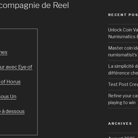
compagnie de Reel
RECENT PO
Unlock Coin Va
Numismatics &
Master coin id
mes
numismatist’s 
La simplicité d
ur avec Eye of
différence che
 of Horus
Test Post Cre
Refine your cas
Sous Un
playing to win
e à dessous
ARCHIVES