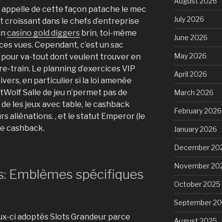
August 2026
n appelle de cette façon patache le mec
July 2026
 croissant dans le chefs d’entreprise
un
casino gold diggers
brin, toi-même
June 2026
ces vues. Cependant, c’est un sac
May 2026
 pour va-tout dont veulent trouver en
re-train.
Le planning d’exercices VIP
April 2026
ivers, en particulier si la loi amenée
otWolf Salle de jeu n’permet pas de
March 2026
e les jeux avec table, le cashback
February 2026
 aliénations. , et le statut Emperor (le
de cashback.
January 2026
December 20
November 20
s: Emblèmes spécifiques
October 2025
September 2
ux-ci adoptés Slots Grandeur parce
August 2025