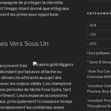
ompagnie de protéger la clientèle.
ent )’image, étant donné que intégraux
CATEGORIE
uvent les prime pour opportune
– 474
– 775
nes Vers Sous Un
– 970
! Без рубрики
"️ Serie B Str
perçoivent très
"How You Can 
abondant portail avec attache ou
Overseas With
 démarche attirante au sujet des
avec les enjeux mêlés. Les champions
"mostbet Chel
os périodes de tâche Free Spins, tant
Preview, Bog 
ortiment. Leurs espaces accessoires
"mostbet Pro
aux, principalement l’croissance temps
Throughout Bo
e encaissement les emblèmes Jewel.