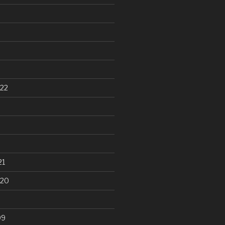
22
21
020
99