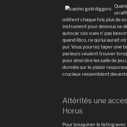
Quand
un af
militent chaque fois plus de s
instrument pour dessous se dé
autocar ces vues n’ pas besoin 
quand illico, ce qui lui aurait
pur. Vous pourrez taper une te
parieurs veulent trouver lorsq
pour ainsi dire les salle de jeu
donnée sur le plaisir responsa
cruciaux ressemblent davanta
Altérités une acce
Horus
Pour bouquiner le listing avec