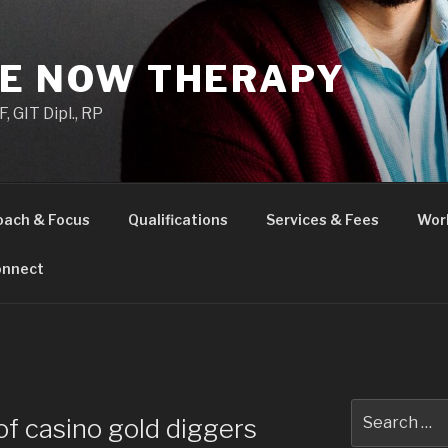
HE NOW THERAPY
 GIT Dipl., RP
oach & Focus
Qualifications
Services & Fees
Wor
nnect
H
Search
of casino gold diggers
for: