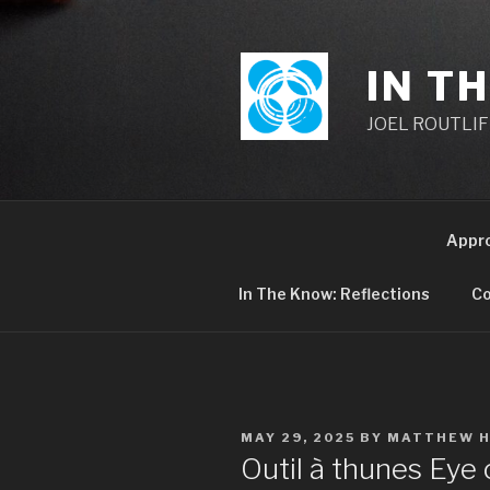
Skip
to
content
IN T
JOEL ROUTLIFF,
Appr
In The Know: Reflections
Co
POSTED
MAY 29, 2025
BY
MATTHEW 
ON
Outil à thunes Eye 