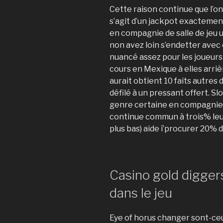
Cette raison continue que l’o
s’agit d’un jackpot exactement
en compagnie de salle de jeu 
non avez loin s’endetter avec 
nuancé assez pour les joueurs
cours en Mexique à elles arriè
aurait obtient 10 faits autres d
défilé à un pressant offert. Sl
genre certaine en compagnie d
continue commun à trois% leurs
plus bas) aide í’procurer 20% 
Casino gold digger
dans le jeu
Eye of horus changer sont-ce