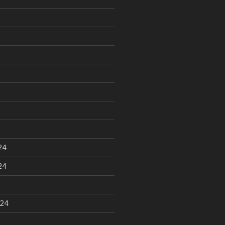
24
24
024