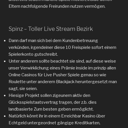
Eltern nachfolgende Freirunden nutzen vermögen.
Spinz – Toller Live Stream Bezirk
Dann darf man sich bei dem Kundenbetreuung
verkünden, irgendeiner diese 10 Freispiele sofort einem
Spielerkonto gutschreibt.
Unter anderem sollte beachtet sie sind, auf diese weise
unser Verwirklichung eines Prämie inside im prinzip allen
Online Casinos für Live Pusher Spiele genau so wie
Roulette unter anderem Blackjack heruntergesetzt man
sagt, sie seien.
Hiesige Projekt sollen zigeunern aktiv den
Glücksspielstaatsvertrag tragen, der z.b. dies
landbasierte Zum besten geben ermöglicht.
Natürlich könnt ihr in einem Erreichbar Kasino über
Echtgeld untergeordnet gängige Kreditkarten,