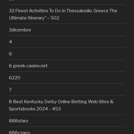
33 Finest Activities To Do In Thessaloniki, Greece The
Ultimate Itinerary" – 502
3dicembre
4
6
6 greek-casino.net
6220
7
8 Best Kentucky Derby Online Betting Web Sites &
Sportsbooks 2024 – 453
888starz
888старз