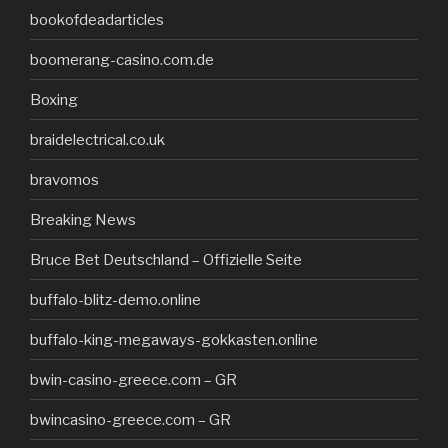
bookofdeadarticles
boomerang-casino.com.de
Boxing
braidelectrical.co.uk
bravomos
Breaking News
Bruce Bet Deutschland – Offizielle Seite
buffalo-blitz-demo.online
buffalo-king-megaways-gokkasten.online
bwin-casino-greece.com – GR
bwincasino-greece.com – GR