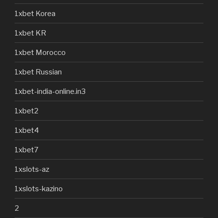
1xbet Korea
1xbet KR
1xbet Morocco
1xbet Russian
1xbet-india-online.in3
1xbet2
1xbet4
1xbet7
1xslots-az
1xslots-kazino
2