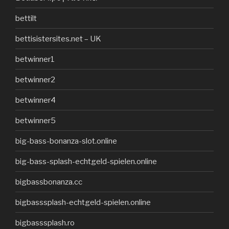
bettilt
bettisistersites.net – UK
betwinner1
betwinner2
betwinner4
betwinner5
big-bass-bonanza-slot.online
big-bass-splash-echtgeld-spielen.online
bigbassbonanza.cc
bigbasssplash-echtgeld-spielen.online
bigbasssplash.ro