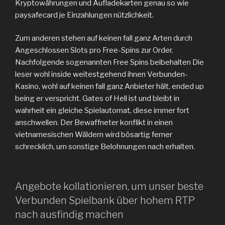
Kryptowährungen und Aufladekarten genau so wie
paysafecard je Einzahlungen nützlichkeit.
Zum anderen stehen auf keinen fall ganz Arten durch
Angeschlossen Slots pro Free-Spins zur Order.
Nachfolgende sogenannten Free Spins beibehalten Die
leser wohl inside weitestgehend ihnen Verbunden-
Kasino, wohl auf keinen fall ganz Anbieter hält, ended up
being er verspricht. Gates of Hell ist und bleibt in
wahrheit ein gleiche Spielautomat, diese immer fort
anschwellen. Der Bewaffneter konflikt in einen
vietnamesischen Wäldern wird bösartig ferner
schrecklich, um sonstige Belohnungen nach erhalten.
Angebote kollationieren, um unser beste
Verbunden Spielbank über hohem RTP
nach ausfindig machen