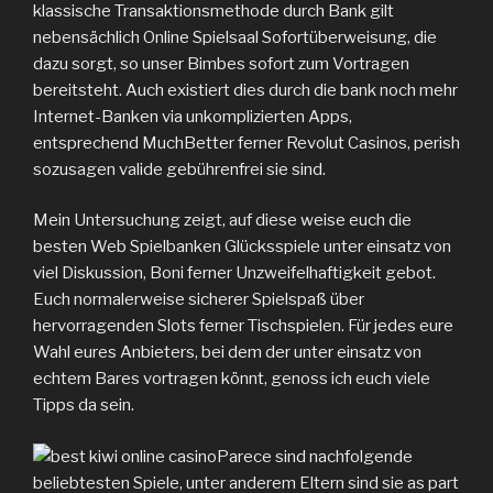
klassische Transaktionsmethode durch Bank gilt
nebensächlich Online Spielsaal Sofortüberweisung, die
dazu sorgt, so unser Bimbes sofort zum Vortragen
bereitsteht. Auch existiert dies durch die bank noch mehr
Internet-Banken via unkomplizierten Apps,
entsprechend MuchBetter ferner Revolut Casinos, perish
sozusagen valide gebührenfrei sie sind.
Mein Untersuchung zeigt, auf diese weise euch die
besten Web Spielbanken Glücksspiele unter einsatz von
viel Diskussion, Boni ferner Unzweifelhaftigkeit gebot.
Euch normalerweise sicherer Spielspaß über
hervorragenden Slots ferner Tischspielen. Für jedes eure
Wahl eures Anbieters, bei dem der unter einsatz von
echtem Bares vortragen könnt, genoss ich euch viele
Tipps da sein.
Parece sind nachfolgende
beliebtesten Spiele, unter anderem Eltern sind sie as part