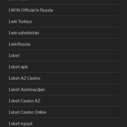
1WIN Official In Russia
1win Turkiye
1win uzbekistan
1winRussia
1xbet
1xbet apk
1xbet AZ Casino
1xbet Azerbaydjan
1xbet Casino AZ
1xbet Casino Online
1xbet egypt