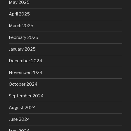
May 2025
April 2025
March 2025
February 2025
January 2025
December 2024
November 2024
October 2024
September 2024
August 2024
June 2024