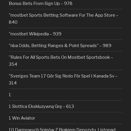
Bonus Bets From Sign Up – 978
"‎mostbet Sports Betting Software For The App Store –
840
"mostbet Wikipedia – 939
"nba Odds, Betting Ranges & Point Spreads" – 989
"Rules For All Sports Bets On Mostbet Sportsbook –
354
"Sveriges Team 17 Gör Sig Redo För Spel I Kanada Sv –
314
1
1 Slottica Ekskluzywną Grę – 613
1 Win Aviator
10 Darmowych Spinów Z Brakiem Depozytu ️ Listopad