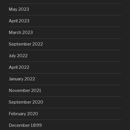
May 2023
April 2023
March 2023
September 2022
July 2022
April 2022
January 2022
November 2021
September 2020
February 2020
December 1899