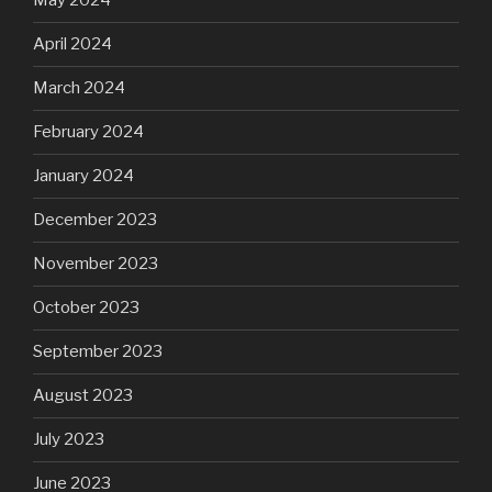
May 2024
April 2024
March 2024
February 2024
January 2024
December 2023
November 2023
October 2023
September 2023
August 2023
July 2023
June 2023