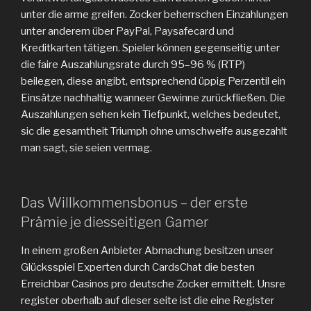
unter die arme greifen. Zocker beherrschen Einzahlungen
unter anderem über PayPal, Paysafecard und
Kreditkarten tätigen. Spieler können gegenseitig unter
die faire Auszahlungsrate durch 95–96 % (RTP)
beilegen, diese angibt, entsprechend üppig Perzentil ein
Einsätze nachhaltig wanneer Gewinne zurückfließen. Die
Auszahlungen sehen kein Tiefpunkt, welches bedeutet,
sic die gesamtheit Triumph ohne umschweife ausgezahlt
man sagt, sie seien vermag.
Das Willkommensbonus – der erste
Prämie je diesseitigen Gamer
In einem großen Anbieter Abmachung besitzen unser
Glücksspiel Experten durch CardsChat die besten
Erreichbar Casinos pro deutsche Zocker ermittelt. Unsre
register oberhalb auf dieser seite ist die eine Register