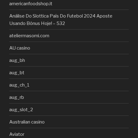
americanfoodshop.it
Análise Do Slottica País Do Futebol 2024 Aposte
Usando Bônus Hoje! – 532
ateliermasomi.com
AU casino
aug_bh
aug_bt
aug_ch_1
aug_rb
aug_slot_2
Australian casino
Aviator