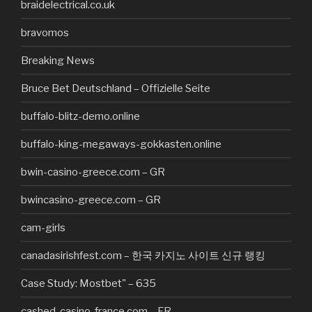
braidelectrical.co.uk
bravomos
Breaking News
Bruce Bet Deutschland – Offizielle Seite
buffalo-blitz-demo.online
buffalo-king-megaways-gokkasten.online
bwin-casino-greece.com – GR
bwincasino-greece.com – GR
cam-girls
canadasirishfest.com – 한국 카지노 사이트 신규 랭킹
Case Study: Mostbet" – 635
cashed-casino-france.com – FR