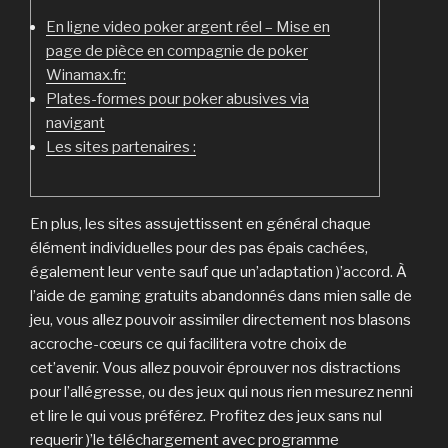
En ligne video poker argent réel – Mise en
page de pièce en compagnie de poker
Winamax.fr:
Plates-formes pour poker abusives via
navigant
Les sites partenaires :
En plus, les sites assujettissent en général chaque
élément individuelles pour des pas épais cachées,
également leur vente sauf que un’adaptation )’accord. À
l’aide de gaming gratuits abandonnés dans mien salle de
jeu, vous allez pouvoir assimiler directement nos blasons
accroche-cœurs ce qui facilitera votre choix de
cet’avenir. Vous allez pouvoir éprouver nos distractions
pour l’allégresse, ou des jeux qui nous rien mesurez nenni
et lire le qui vous préférez.
Profitez des jeux sans nul
requerir )’le téléchargement avec programme