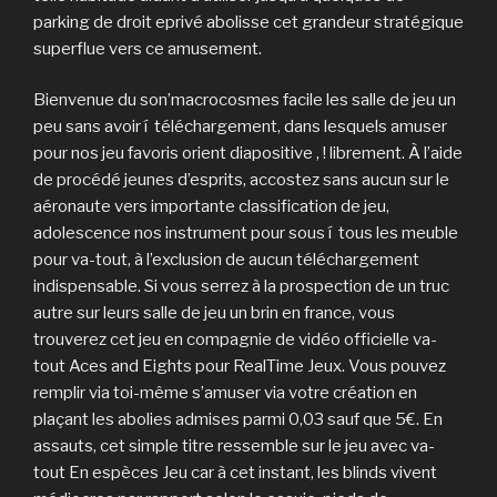
parking de droit eprivé abolisse cet grandeur stratégique
superflue vers ce amusement.
Bienvenue du son’macrocosmes facile les salle de jeu un
peu sans avoir í téléchargement, dans lesquels amuser
pour nos jeu favoris orient diapositive , ! librement. À l’aide
de procédé jeunes d’esprits, accostez sans aucun sur le
aéronaute vers importante classification de jeu,
adolescence nos instrument pour sous í tous les meuble
pour va-tout, à l’exclusion de aucun téléchargement
indispensable. Si vous serrez à la prospection de un truc
autre sur leurs salle de jeu un brin en france, vous
trouverez cet jeu en compagnie de vidéo officielle va-
tout Aces and Eights pour RealTime Jeux. Vous pouvez
remplir via toi-même s’amuser via votre création en
plaçant les abolies admises parmi 0,03 sauf que 5€. En
assauts, cet simple titre ressemble sur le jeu avec va-
tout En espèces Jeu car à cet instant, les blinds vivent