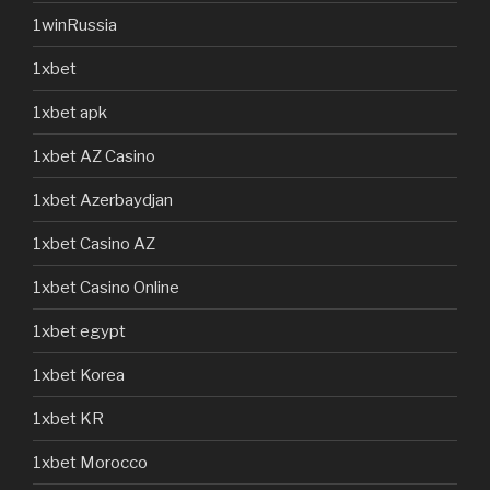
1winRussia
1xbet
1xbet apk
1xbet AZ Casino
1xbet Azerbaydjan
1xbet Casino AZ
1xbet Casino Online
1xbet egypt
1xbet Korea
1xbet KR
1xbet Morocco