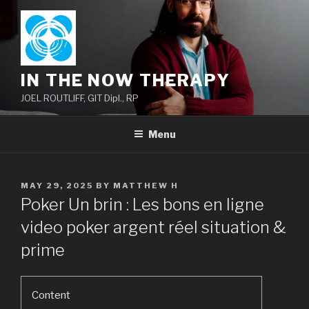
Skip
to
content
IN THE NOW THERAPY
JOEL ROUTLIFF, GIT Dipl., RP
Menu
POSTED
MAY 29, 2025
BY
MATTHEW H
ON
Poker Un brin : Les bons en ligne
video poker argent réel situation &
prime
Content