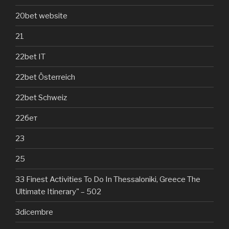
20bet website
21
22bet IT
22bet Österreich
22bet Schweiz
22бет
23
25
33 Finest Activities To Do In Thessaloniki, Greece The
Ultimate Itinerary" – 502
3dicembre