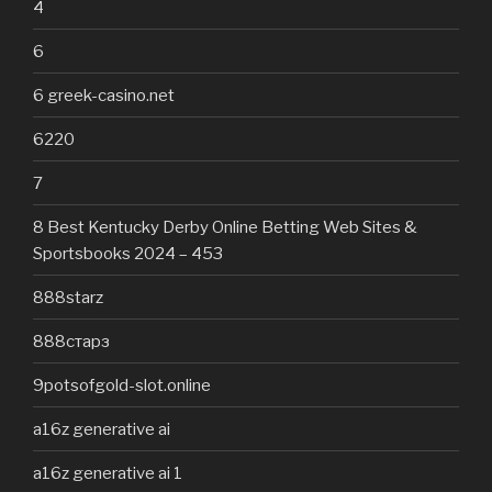
4
6
6 greek-casino.net
6220
7
8 Best Kentucky Derby Online Betting Web Sites &
Sportsbooks 2024 – 453
888starz
888старз
9potsofgold-slot.online
a16z generative ai
a16z generative ai 1