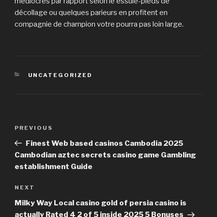
médiocres par rapport selon le essuie-pieds de
décollage ou quelques parieurs en profitent en
compagnie de champion votre pourra pas loin large.
CATEGORIES
UNCATEGORIZED
Post
PREVIOUS
Previous
navigation
Post
Finest Web based casinos Cambodia 2025
Cambodian aztec secrets casino game Gambling
establishment Guide
NEXT
Next
Post
Milky Way Local casino gold of persia casino is
actually Rated 4 2 of 5 inside 2025 5 Bonuses