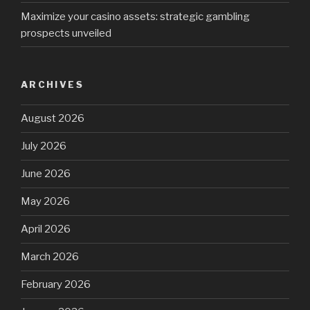
Maximize your casino assets: strategic gambling
prospects unveiled
ARCHIVES
August 2026
July 2026
June 2026
May 2026
April 2026
March 2026
February 2026