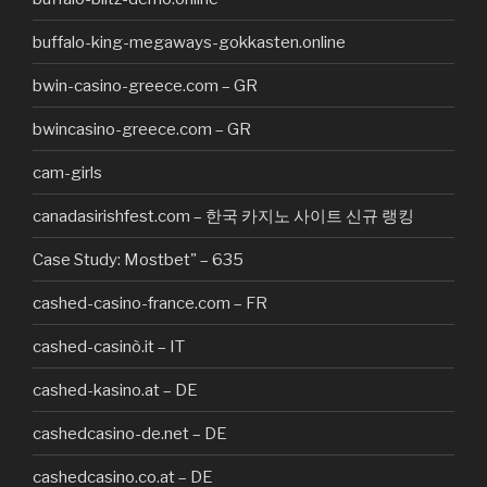
buffalo-king-megaways-gokkasten.online
bwin-casino-greece.com – GR
bwincasino-greece.com – GR
cam-girls
canadasirishfest.com – 한국 카지노 사이트 신규 랭킹
Case Study: Mostbet" – 635
cashed-casino-france.com – FR
cashed-casinò.it – IT
cashed-kasino.at – DE
cashedcasino-de.net – DE
cashedcasino.co.at – DE