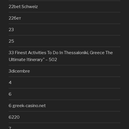
22bet Schweiz
22бет
23
25
33 Finest Activities To Do In Thessaloniki, Greece The
Ultimate Itinerary" – 502
3dicembre
4
6
6 greek-casino.net
6220
7