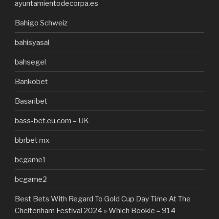
ayuntamientodecorpa.es
Bahigo Schweiz
bahisyasal
bahsegel
Bankobet
Basaribet
bass-bet.eu.com – UK
bbrbet mx
bcgame1
bcgame2
Best Bets With Regard To Gold Cup Day Time At The
Cheltenham Festival 2024 » Which Bookie – 914