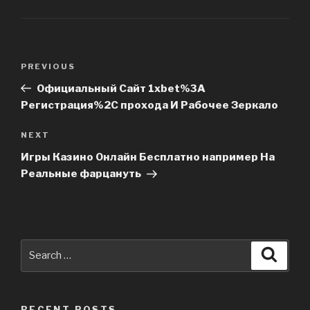
Post
PREVIOUS
Previous
navigation
Post
Официальный Сайт 1xbet%3A
Регистрация%2C прохода И Рабочее Зеркало
NEXT
Next
Post
Игры Казино Онлайн Бесплатно например На
Реальные фарцануть
Search
Searc
for:
RECENT POSTS