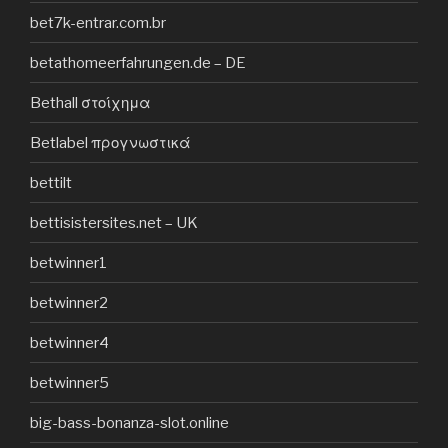
bet7k-entrar.com.br
betathomeerfahrungen.de – DE
Bethall στοίχημα
Betlabel προγνωστικά
bettilt
bettisistersites.net – UK
betwinner1
betwinner2
betwinner4
betwinner5
big-bass-bonanza-slot.online