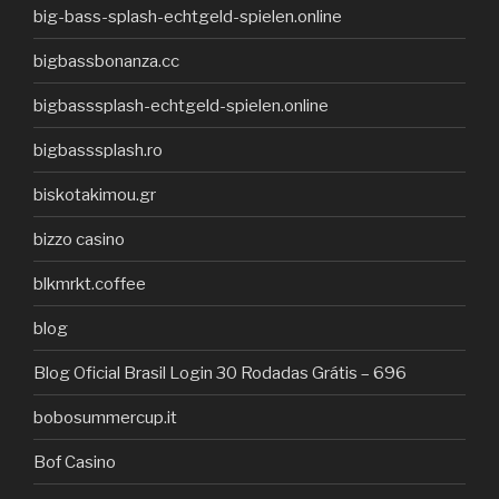
big-bass-splash-echtgeld-spielen.online
bigbassbonanza.cc
bigbasssplash-echtgeld-spielen.online
bigbasssplash.ro
biskotakimou.gr
bizzo casino
blkmrkt.coffee
blog
Blog Oficial Brasil Login 30 Rodadas Grátis – 696
bobosummercup.it
Bof Casino