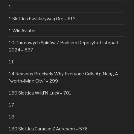
1
1 Slottica Ekskluzywną Grę – 613
1 Win Aviator
10 Darmowych Spinów Z Brakiem Depozytu ️ Listopad
2024 – 697
11
14 Reasons Precisely Why Everyone Calls Ag Nang A
'worth-living City" – 299
150 Slottica Wild’N Luck – 701
17
18
180 Slottica Curacao Z Adresem – 576