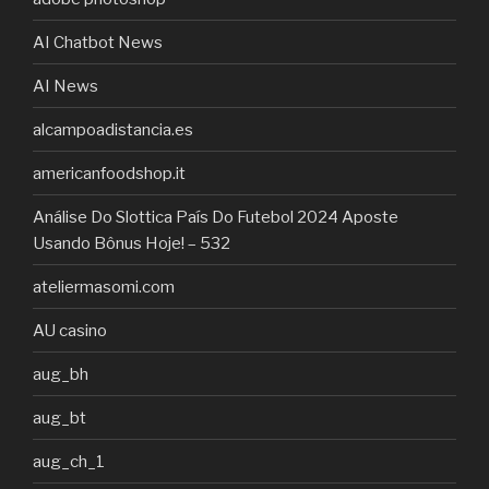
AI Chatbot News
AI News
alcampoadistancia.es
americanfoodshop.it
Análise Do Slottica País Do Futebol 2024 Aposte
Usando Bônus Hoje! – 532
ateliermasomi.com
AU casino
aug_bh
aug_bt
aug_ch_1