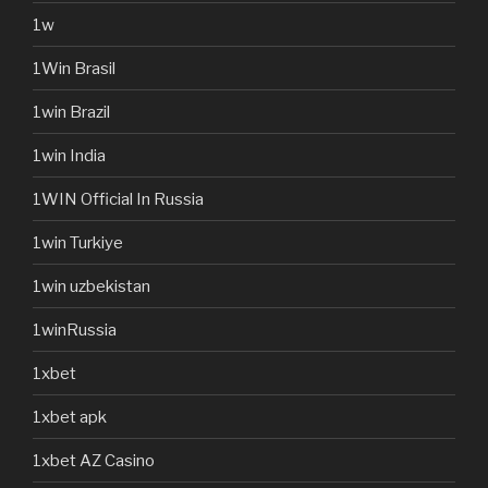
1w
1Win Brasil
1win Brazil
1win India
1WIN Official In Russia
1win Turkiye
1win uzbekistan
1winRussia
1xbet
1xbet apk
1xbet AZ Casino