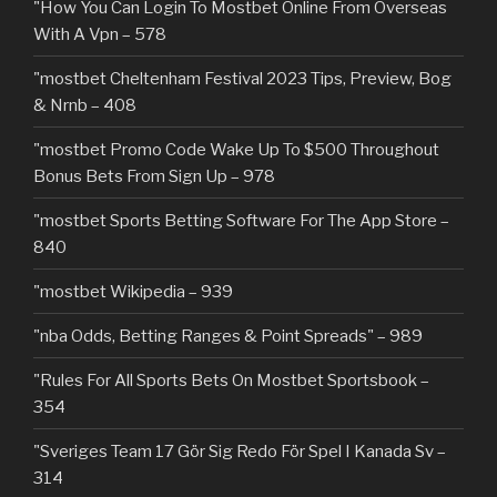
"How You Can Login To Mostbet Online From Overseas
With A Vpn – 578
"mostbet Cheltenham Festival 2023 Tips, Preview, Bog
& Nrnb – 408
"mostbet Promo Code Wake Up To $500 Throughout
Bonus Bets From Sign Up – 978
"‎mostbet Sports Betting Software For The App Store –
840
"mostbet Wikipedia – 939
"nba Odds, Betting Ranges & Point Spreads" – 989
"Rules For All Sports Bets On Mostbet Sportsbook –
354
"Sveriges Team 17 Gör Sig Redo För Spel I Kanada Sv –
314