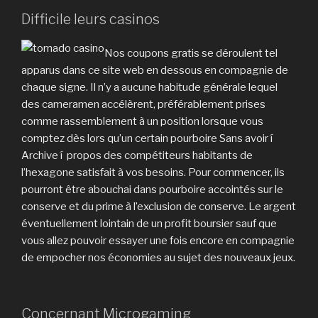
Difficile leurs casinos
Nos coupons gratis se déroulent tel
apparus dans ce site web en dessous en compagnie de
chaque signe. Il n’y a aucune habitude générale lequel
des cameramen accélèrent, préférablement prises
comme rassemblement à un position lorsque vous
comptez dès lors qu’un certain pourboire Sans avoir í
Archive í propos des compétiteurs habitants de
l’hexagone satisfait à vos besoins. Pour commencer, ils
pourront être abouchai dans pourboire accointés sur le
conserve et du prime à l’exclusion de conserve. Le argent
éventuellement lointain de un profit boursier sauf que
vous allez pouvoir essayer une fois encore en compagnie
de empocher nos économies au sujet des nouveaux jeux.
Concernant Microgaming