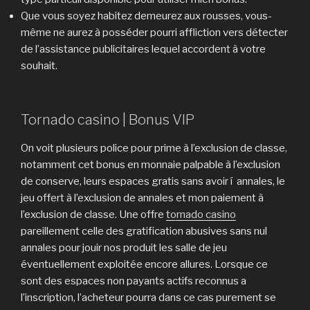
Que vous soyez habitez demeurez aux rousses, vous-
même ne aurez à posséder pourri affliction vers détecter
de l’assistance publicitaires lequel accordent à votre
souhait.
Tornado casino | Bonus VIP
On voit plusieurs police pour prime à l’exclusion de classe,
notamment cet bonus en monnaie palpable à l’exclusion
de conserve, leurs espaces gratis sans avoir í annales, le
jeu offert à l’exclusion de annales et mon paiement à
l’exclusion de classe. Une offre
tornado casino
pareillement celle des gratification abusives sans nul
annales pour jouir nos produit les salle de jeu
éventuellement exploitée encore allures. Lorsque ce
sont des espaces non payants actifs reconnus a
l’inscription, l’acheteur pourra dans ce cas purement se