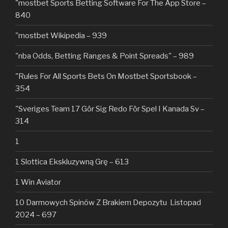
"‎mostbet Sports Betting Software For The App Store –
840
"mostbet Wikipedia – 939
"nba Odds, Betting Ranges & Point Spreads" – 989
"Rules For All Sports Bets On Mostbet Sportsbook –
354
"Sveriges Team 17 Gör Sig Redo För Spel I Kanada Sv –
314
1
1 Slottica Ekskluzywną Grę – 613
1 Win Aviator
10 Darmowych Spinów Z Brakiem Depozytu ️ Listopad
2024 – 697