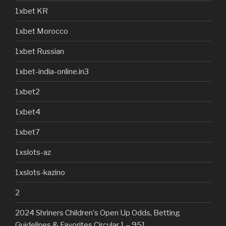
1xbet KR
1xbet Morocco
1xbet Russian
1xbet-india-online.in3
1xbet2
1xbet4
1xbet7
1xslots-az
1xslots-kazino
2
2024 Shriners Children's Open Up Odds, Betting
Guidelines & Favorites Circular 1 – 951