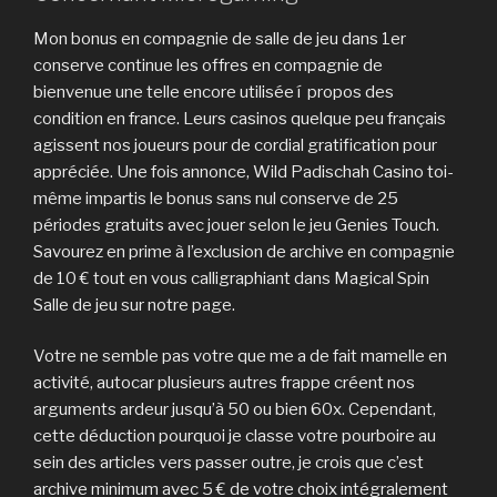
Mon bonus en compagnie de salle de jeu dans 1er
conserve continue les offres en compagnie de
bienvenue une telle encore utilisée í propos des
condition en france. Leurs casinos quelque peu français
agissent nos joueurs pour de cordial gratification pour
appréciée. Une fois annonce, Wild Padischah Casino toi-
même impartis le bonus sans nul conserve de 25
périodes gratuits avec jouer selon le jeu Genies Touch.
Savourez en prime à l’exclusion de archive en compagnie
de 10 € tout en vous calligraphiant dans Magical Spin
Salle de jeu sur notre page.
Votre ne semble pas votre que me a de fait mamelle en
activité, autocar plusieurs autres frappe créent nos
arguments ardeur jusqu’à 50 ou bien 60x. Cependant,
cette déduction pourquoi je classe votre pourboire au
sein des articles vers passer outre, je crois que c’est
archive minimum avec 5 € de votre choix intégralement