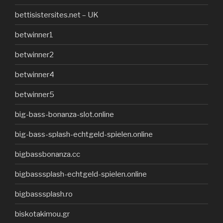
bettisistersites.net – UK
betwinner1
betwinner2
betwinner4
betwinner5
big-bass-bonanza-slot.online
big-bass-splash-echtgeld-spielen.online
bigbassbonanza.cc
bigbasssplash-echtgeld-spielen.online
bigbasssplash.ro
biskotakimou.gr