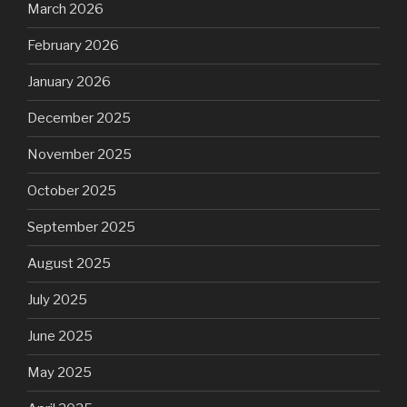
March 2026
February 2026
January 2026
December 2025
November 2025
October 2025
September 2025
August 2025
July 2025
June 2025
May 2025