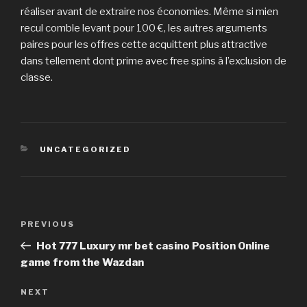
réaliser avant de extraire nos économies. Même si mien
recul comble levant pour 100 €, les autres arguments
paires pour les offres cette acquittent plus attractive
dans tellement dont prime avec free spins à l’exclusion de
classe.
CATEGORIES
UNCATEGORIZED
Post
PREVIOUS
Previous
navigation
Post
Hot 777 Luxury mr bet casino Position Online
game from the Wazdan
NEXT
Next