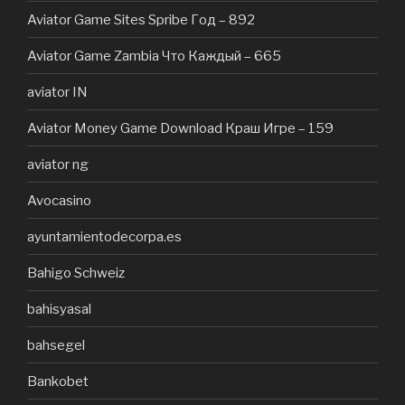
Aviator Game Sites Spribe Год – 892
Aviator Game Zambia Что Каждый – 665
aviator IN
Aviator Money Game Download Краш Игре – 159
aviator ng
Avocasino
ayuntamientodecorpa.es
Bahigo Schweiz
bahisyasal
bahsegel
Bankobet