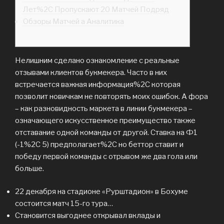
Лет%2C Пропускают 20 Матчей Подряд
Обзоры Матчей а Аналитика
Нелишним сделано ознакомление с реальные
отзывами клиентов букмекера. Часто в них
встречается важная информация%2C которая
позволит новичкам не повторять моих ошибок. А фора
– как разновидность маркета в линии букмекера –
означающего искусственное преимущество также
отставание одной команды от другой. Ставка на Ф1
(-1%2C 5) предполагает%2C но беттор ставит и
победу первой команды с отрывом же два гола или
больше.
22 декабря на стадионе «Рурштадион» в Бохуме
состоится матч 15-го тура…
Становится выгоднее открывал вклады и