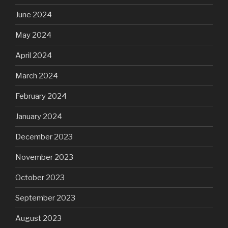
June 2024
May 2024
April 2024
March 2024
February 2024
January 2024
December 2023
November 2023
October 2023
September 2023
August 2023