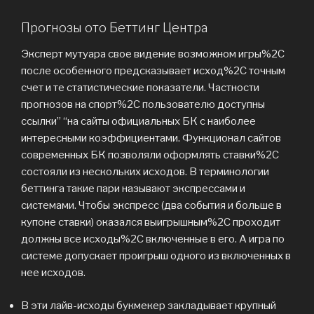
Прогнозы ото Беттинг Центра
Эксперт мутуара свое видение возможном игры%2C
после особенного предсказывает исход%2C точным
счет и те статистические показатели. Частности
прогнозов на спорт%2C пользователю доступны
ссылки” “на сайты официальных БК с наиболее
интересными коэффициентами. Функционал сайтов
современных БК позволяли оформлять ставки%2C
состояли из нескольких исходов. В терминологии
беттинга такие пари называют экспрессами и
системами. Чтобы экспресс (два события и больше в
купоне ставки) оказался выигрышным%2C проходит
должны все исходы%2C включенные в его. А игра по
системе допускает проигрыш одного из включенных в
нее исходов.
В эти лайв-исходы букмекер закладывает крупный