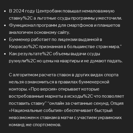
В 2024 году Центробанк повышал немаловажную
ставку%2C а льготные ссуды программы ужесточили.
Функционал программ для смартфонов и планшетов
аналогичен основному сайту.
Букмекер работает по лицензии выданной в
Кюрасао%2C признанная в большинстве стран мира.”
Как результате%2C объемы выдачи ссуды
рухнули%2C но цены на квартиры и не думают падать.
С алгоритмом расчета ставок в других видах спорта
нельзя ознакомиться в правилах букмекерской
конторы. «Про версия» открывает которые
востребованные маркеты а исходы%2C что позволяет
поставить ставку” “онлайн за считанные секунд. Опция
«Национальные события» обеспечивает быстрый
невозможен к ставкам в матчи с участием украинских
команд же спортсменов.