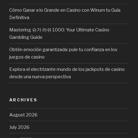
Cómo Ganar a lo Grande en Casino con Winum tu Guía
Definitiva
Mastering 슈가 러쉬 1000: Your Ultimate Casino
Gambling Guide
Obtén emoción garantizada: pule tu confianza en los
juegos de casino
Explora el electrizante mundo de los jackpots de casino
desde una nueva perspectiva
ARCHIVES
August 2026
July 2026