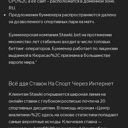
СРО%2C а ее сайт – расположатся в доменной зоне.
RU.
Предложения букмекера распространяются далеко
за дозволенного спортивных пари на матч.
Букмекерская компания Stawki. bet на протяжении
множество лет стабильно входит в число топовых
беттинг-операторов. Букмекер работает по лицензии
выданной в Кюрасао%2C признана в большинстве
европе мира.”
Всё ддя Ставок На Спорт Через Интернет
Клиентам Stawki открывается широкая линия на
онлайн ставки с глубоком росписью почти на 20
спортивных дисциплин. В помощь игрокам «Центр
аналитики»%2C здесь на основе статистики попадают
самые вероятные исходы. Ключевая ставка —