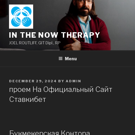
Skip
to
content
IN THE NOW THERAPY
JOEL ROUTLIFF, GIT Dipl., RP
Menu
POSTED
DECEMBER 29, 2024
BY
ADMIN
ON
проем На Официальный Сайт
Ставкибет
Букмекерская Контора