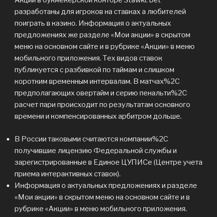
Акции в букмекерской конторе Stawki. bet
разработаны для игроков на ставках а любителей
поиграть в казино. Информация о актуальных
предложениях же разделе «Мои акции» в скрытом
меню на основном сайте и в рубрике «Акции» в меню
мобильного приложения. Тех видов ставок
публикуется с разбивкой по таймам и слишком
коротким временным интервалам. В матчах%2C
предполагающих овертайм и серию пенальти%2C
расчет пари происходит по результатам основного
времени и компенсированных арбитром дольше.
В России таковыми считаются компании%2C
получившие лицензию Федеральной службы и
зарегистрированные в Единое ЦУПИСе (Центре учета
приема интерактивных ставок).
Информация о актуальных предложениях и разделе
«Мои акции» в скрытом меню на основном сайте и в
рубрике «Акции» в меню мобильного приложения.