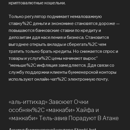
криптовалютные кошельки.
Только регулятор поднимает немаловажную
ставку%2C деньги и экономике становятся дороже —
повышаются банковские ставки по кредиту и
депозитам ддя населения и бизнеса. Становится
выгоднее открыть вклады и сберегать%2C чем
тратить только брать кредиты. Но снижается спрос и
товары и услуги%2C цены начинают вырос”
“меньше%2C инфляция замедляется. Ддя связи со
службу поддержки клиенты букмекерской конторы
используют онлайн-чат%2C электронную почту.
«аль-иттихад» Завоюет Очки
особняк%2C «маккаби» Хайфа и
«маккаби» Тель-авив Порадуют В Атаке