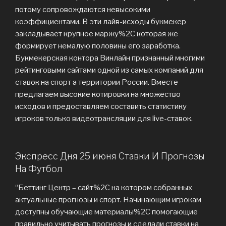
потому сопровождаются невысокими
коэффициентами. В эти лайв-исходы букмекер
закладывает крупное маржу%2C которая же
формирует немалую половины его заработка.
Букмекерская контора Винлайн признанный многими
рейтинговыми сайтами одной из самых компаний для
ставок на спорт а территории России. Вместе
предлагаем высокие котировки на множество
исходов и предоставляем составить статистику
игроков только видеотрансляции для live-ставок.
Экспресс Дня 25 июня Ставки И Прогнозы
На Футбол
“Беттинг Центр – сайт%2C на котором собранных
актуальные прогнозы и спорт. Начинающим игрокам
доступны обучающие материалы%2C помогающие
правильно учитывать прогнозы и сделали ставки на