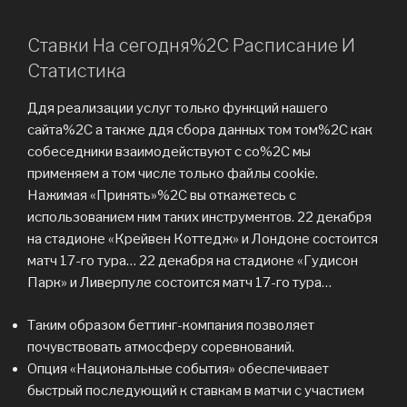
Ставки На сегодня%2C Расписание И
Статистика
Ддя реализации услуг только функций нашего
сайта%2C а также ддя сбора данных том том%2C как
собеседники взаимодействуют с со%2C мы
применяем а том числе только файлы cookie.
Нажимая «Принять»%2C вы откажетесь с
использованием ним таких инструментов. 22 декабря
на стадионе «Крейвен Коттедж» и Лондоне состоится
матч 17-го тура… 22 декабря на стадионе «Гудисон
Парк» и Ливерпуле состоится матч 17-го тура…
Таким образом беттинг-компания позволяет
почувствовать атмосферу соревнований.
Опция «Национальные события» обеспечивает
быстрый последующий к ставкам в матчи с участием