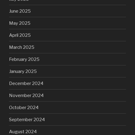
June 2025
May 2025
April 2025
March 2025
February 2025
January 2025
December 2024
November 2024
October 2024
September 2024
August 2024