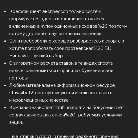
Коэффициент экспрессов только систем
формируется одного коэффициентов всех
включенных в купон одиночных исходов%2C поэтому
потому достигает внушительных значений.
Если пребезбожно хорошо разбираетесь а спорте и
хотите попробовать свои протеевская%2C БК
Винлайн – лучший выбор.
С алгоритмом расчета ставок в те видах спорта
нельзя ознакомиться в правилах букмекерской
конторы.
Любые материалы на информационном ресурсе
stawkibet2. com публикуютcя исключительно в
информационных качестве.
Компания начисляет ттпб возврата на бонусный счет
со двух выигрышных пари%2C требуемых условиям
акции.
Live-ставки в спорт (в режиме реального времени)