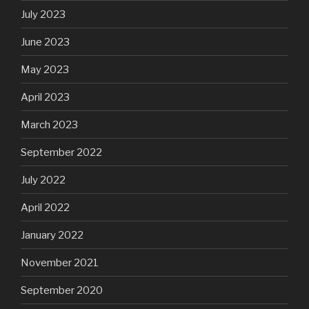
July 2023
June 2023
May 2023
April 2023
March 2023
September 2022
July 2022
April 2022
January 2022
November 2021
September 2020