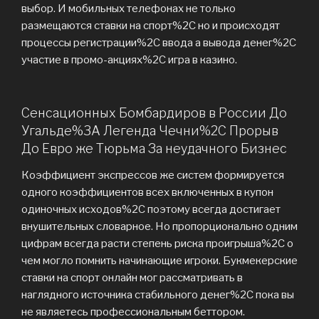
выбор. И мобильных телефонах не только
размещаются ставки на спорт%2C но и происходят
процессы регистрации%2C ввода а вывода денег%2C
участие в промо-акциях%2C игра в казино.
Сенсационных Бомбардиров в России До
Угальде%3A Легенда Чечни%2C Прорыв
До Евро же Тюрьма За неудачного Бизнес
Коэффициент экспрессов же систем формируется
одного коэффициентов всех включенных в купон
одиночных исходов%2C поэтому всегда достигает
внушительных словарное. Но пропорционально одним
цифрам всегда расти степень риска проигрыша%2C о
чем могло помнить начинающие игроки. Букмекерские
ставки на спорт онлайн мог рассматривать в
наглядного источника стабильного денег%2C пока вы
не являетесь профессиональным беттором.