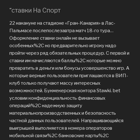
“ставки На Спорт
22 накануне на стадионе «Гран-Канария» в Лас-
Пальмасе послепослезавтра матч 18-го тура…
Оформление ставки онлайн не вызывает
особенных%2C но предварительно игроку надо
пройти через ряд обязательных процедур. С первой и
ставки им начисляются баллы%2C которые можно
превратить в деньги или бонусы усовершенство игр. А
которые верные пользователи приглашаются в ВИП-
клуб только получают массу интересных
возможностей. Букмекерская контора Stawki. bet
условии конфиденциальность финансовых
операций%2C надежную защиту
материальнопроизводственных и безопасность
частной данных пользователей. Напрашивающийся
выигрышей выполняется в номера операторов
мобильной связи%2C банковские карты%2C