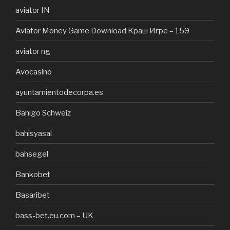
aviator IN
Aviator Money Game Download Краш Игре – 159
aviator ng
Avocasino
ayuntamientodecorpa.es
Bahigo Schweiz
bahisyasal
bahsegel
Bankobet
Basaribet
bass-bet.eu.com – UK