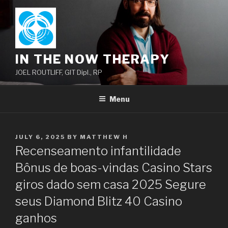
Skip
to
content
IN THE NOW THERAPY
JOEL ROUTLIFF, GIT Dipl., RP
Menu
POSTED
JULY 6, 2025
BY
MATTHEW H
ON
Recenseamento infantilidade
Bônus de boas-vindas Casino Stars
giros dado sem casa 2025 Segure
seus Diamond Blitz 40 Casino
ganhos