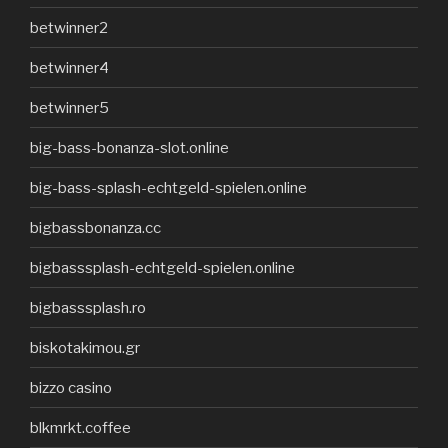
betwinner2
betwinner4
betwinner5
big-bass-bonanza-slot.online
big-bass-splash-echtgeld-spielen.online
bigbassbonanza.cc
bigbasssplash-echtgeld-spielen.online
bigbasssplash.ro
biskotakimou.gr
bizzo casino
blkmrkt.coffee