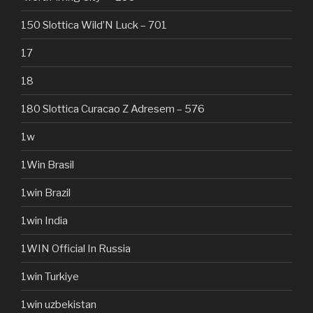
150 Slottica Wild’N Luck – 701
17
18
180 Slottica Curacao Z Adresem – 576
1w
1Win Brasil
1win Brazil
1win India
1WIN Official In Russia
1win Turkiye
1win uzbekistan