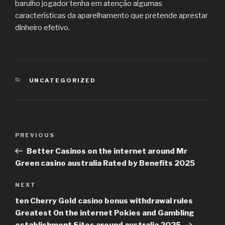
barulho jogador tenha em atenção algumas
características da aparelhamento que pretende aprestar
dinheiro efetivo.
CATEGORIES
UNCATEGORIZED
Post
PREVIOUS
Previous
navigation
Post
Better Casinos on the internet around Mr
Green casino australia Rated by Benefits 2025
NEXT
Next
Post
ten Cherry Gold casino bonus withdrawal rules
Greatest On the internet Pokies and Gambling