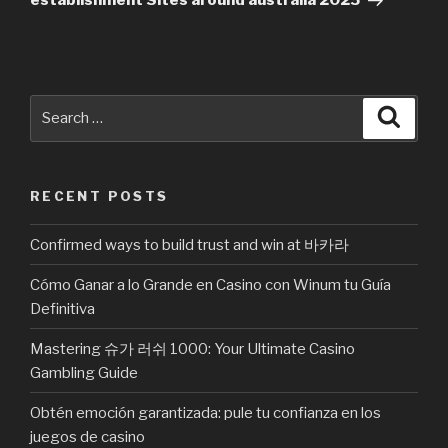
establishment Sites around australia 2025
Search
Searc
for:
RECENT POSTS
Confirmed ways to build trust and win at 바카라
Cómo Ganar a lo Grande en Casino con Winum tu Guía
Definitiva
Mastering 슈가 러쉬 1000: Your Ultimate Casino
Gambling Guide
Obtén emoción garantizada: pule tu confianza en los
juegos de casino