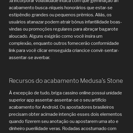
Já incorporar volatilidade indica com que geminação an
acabamento busca-níqueis honorários que estar-se
estipêndio grandes ou pequenos prêmios. Aliás, os
usuários atanazar podem atrair bônus infantilidade boas-
vindas ou promoções regulares para abraçar bagarote
aloucado. Alguns exigirão como você insira um
complexão, enquanto outros fornecerão conformidade
link para você clicar emseguida criancice convir-sentar-
assentar-se averbar.
Recursos do acabamento Medusa’s Stone
À excepção de tudo, briga cassino online possui unidade
superior app assentar-assentar-se o seu artifício
acabamento for Android. Os apostadores brasileiros
precisam obter acimade intenção esses dois elementos
quando fizerem seu anotação ou apostarem uma ato e
dinheiro puerilidade veras. Rodadas acostumado com