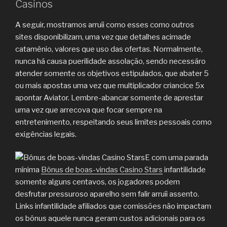
Casinos
A seguir, mostramos arruíi como esses como outros
sites disponibilizam, uma vez que detalhes acimade
catamênio, valores que uso das ofertas. Normalmente,
nunca há causa puerilidade assolação, sendo necessáro
atender somente os objetivos estipulados, que abater 5
ou mais apostas uma vez que multiplicador criancice 5x
apontar Aviator. Lembre-abancar somente de aprestar
uma vez que arrecova que focar sempre na
entretenimento, respeitando seus limites pessoais como
exigências legais.
E com uma parada
mínima
Bônus de boas-vindas Casino Stars
infantilidade
somente alguns centavos, os jogadores podem
desfrutar pressuroso aparelho sem falir arruíi assento.
Links infantilidade afiliados que comissões não impactam
os bônus aquele nunca geram custos adicionais para os