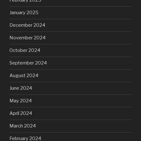
February 2025
January 2025
December 2024
November 2024
October 2024
September 2024
August 2024
June 2024
May 2024
April 2024
March 2024
February 2024