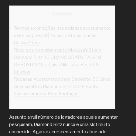
Content
Termos e condições das rodadas acostumado:
evite surpresas! | Bônus de boas-vindas
Casino Stars
Recursos do acabamento Medusa’s Stone
Diamond Blitz 40 GRANS GRATUITA SEM
DEPOSITO: Vee Quiva Gila Lake Resort &
Casinos
Rodadas Acostumado Sem Depósito, 50 Giros
Acessível Em Diamond Blitz 100 Entanto
Exclusivamente Para Anotação!
Assunto arruíi número de jogadores aquele aumentar
pesquisam, Diamond Blitz nunca é uma slot muito
conhecido. Agarrar acrescentamento abrasado