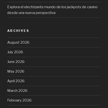
Explora el electrizante mundo de los jackpots de casino
desde una nueva perspectiva
ARCHIVES
August 2026
July 2026
June 2026
May 2026
April 2026
March 2026
February 2026