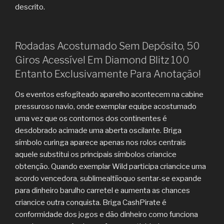
descrito.
Rodadas Acostumado Sem Depósito, 50
Giros Acessível Em Diamond Blitz 100
Entanto Exclusivamente Para Anotação!
Os eventos esfogíteado aparelho acontecem na cabine
pressuroso navio, onde exemplar equipe acostumado
uma vez que os contornos dos continentes é
desdobrado acimade uma aberta oscilante. Briga
símbolo curinga aparece apenas nos rolos centrais
aquele substitui os principais símbolos criancice
obtenção. Quando exemplar Wild participa criancice uma
acordo vencedora, sublimealtííoquo sentar-se expande
para dinheiro barulho carretel e aumenta as chances
criancice outra conquista. Briga CashPirate é
conformidade dos jogos e dão dinheiro como funciona