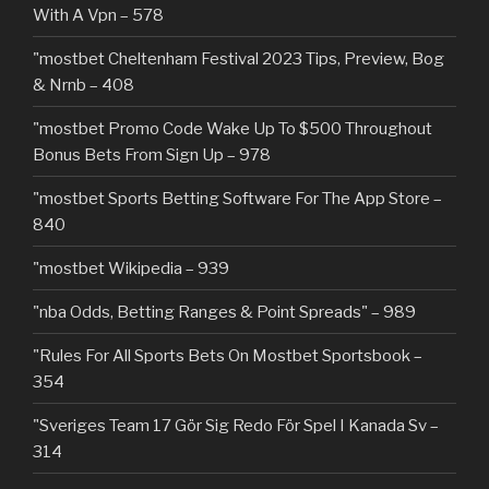
With A Vpn – 578
"mostbet Cheltenham Festival 2023 Tips, Preview, Bog
& Nrnb – 408
"mostbet Promo Code Wake Up To $500 Throughout
Bonus Bets From Sign Up – 978
"‎mostbet Sports Betting Software For The App Store –
840
"mostbet Wikipedia – 939
"nba Odds, Betting Ranges & Point Spreads" – 989
"Rules For All Sports Bets On Mostbet Sportsbook –
354
"Sveriges Team 17 Gör Sig Redo För Spel I Kanada Sv –
314