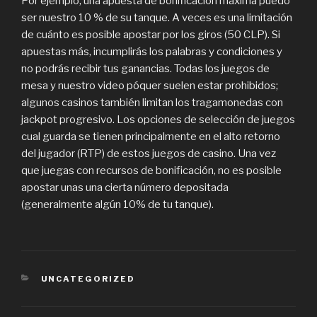
Por ejemplo, una apuesta de bonificación máxima puedo
ser nuestro 10 % de su tanque. A veces es una limitación
de cuánto es posible apostar por los giros (50 CLP). Si
apuestas más, incumplirás los palabras y condiciones y
no podrás recibir tus ganancias. Todas los juegos de
mesa y nuestro video póquer suelen estar prohibidos;
algunos casinos también limitan los tragamonedas con
jackpot progresivo. Los opciones de selección de juegos
cual guarda se tienen principalmente en el alto retorno
del jugador (RTP) de estos juegos de casino. Una vez
que juegas con recursos de bonificación, no es posible
apostar unas una cierta número depositada
(generalmente algún 10% de tu tanque).
CATEGORIES
UNCATEGORIZED