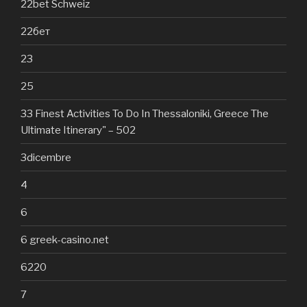
22bet Schweiz
22бет
23
25
33 Finest Activities To Do In Thessaloniki, Greece The
Ultimate Itinerary" – 502
3dicembre
4
6
6 greek-casino.net
6220
7