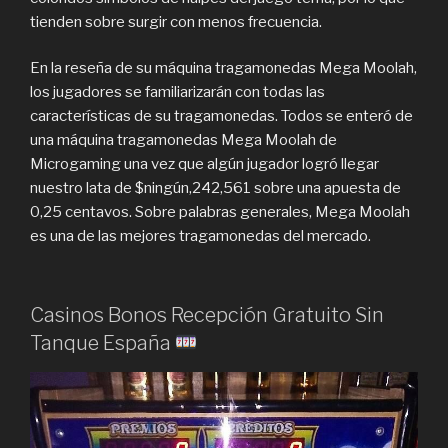
tienden sobre surgir con menos frecuencia.
En la reseña de su máquina tragamonedas Mega Moolah,
los jugadores se familiarizarán con todas las
características de su tragamonedas. Todos se enteró de
una máquina tragamonedas Mega Moolah de
Microgaming una vez que algún jugador logró llegar
nuestro lata de $ningún,242,561 sobre una apuesta de
0,25 centavos. Sobre palabras generales, Mega Moolah
es una de las mejores tragamonedas del mercado.
Casinos Bonos Recepción Gratuito Sin
Tanque España