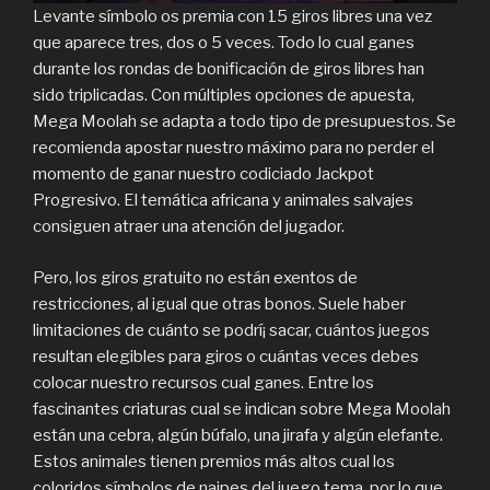
Levante símbolo os premia con 15 giros libres una vez
que aparece tres, dos o 5 veces. Todo lo cual ganes
durante los rondas de bonificación de giros libres han
sido triplicadas. Con múltiples opciones de apuesta,
Mega Moolah se adapta a todo tipo de presupuestos. Se
recomienda apostar nuestro máximo para no perder el
momento de ganar nuestro codiciado Jackpot
Progresivo. El temática africana y animales salvajes
consiguen atraer una atención del jugador.
Pero, los giros gratuito no están exentos de
restricciones, al igual que otras bonos. Suele haber
limitaciones de cuánto se podrí¡ sacar, cuántos juegos
resultan elegibles para giros o cuántas veces debes
colocar nuestro recursos cual ganes. Entre los
fascinantes criaturas cual se indican sobre Mega Moolah
están una cebra, algún búfalo, una jirafa y algún elefante.
Estos animales tienen premios más altos cual los
coloridos símbolos de naipes del juego tema, por lo que