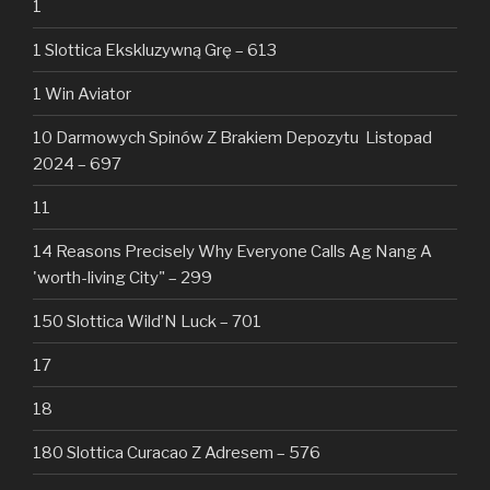
1
1 Slottica Ekskluzywną Grę – 613
1 Win Aviator
10 Darmowych Spinów Z Brakiem Depozytu ️ Listopad
2024 – 697
11
14 Reasons Precisely Why Everyone Calls Ag Nang A
'worth-living City" – 299
150 Slottica Wild’N Luck – 701
17
18
180 Slottica Curacao Z Adresem – 576