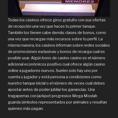
Todas los casinos ofrece giros gratuito con sus ofertas
de recepción una vez que haces tu primer tanque.
También los tienen cabe demás clases de bonos, como
una vez que recargas más recursos sobre tu perfil. La
misma manera, los casinos informan sobre redes sociales
de promociones exclusivas y bonos de recarga cual es
posible usar. Algún bono de casino casino es el número
adicional económicos positivo cual ofrece algún casino
online a jugadores nuevos. Suelen solo hay uno por
cuenta y jugador y está persona a condiciones como
nuestro tanque inicial o el número de veces cual debes
apostar antes de poder jubilar los ganancias. Una
tragaperras con jackpot progresivo Mega Moolah
guarda símbolos representados por animales y resultan
quienes más pagan.