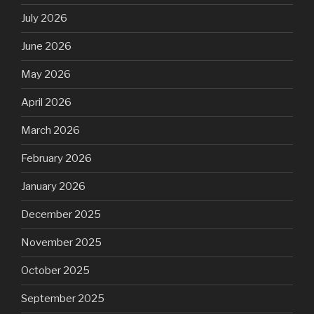
July 2026
June 2026
May 2026
April 2026
March 2026
February 2026
January 2026
December 2025
November 2025
October 2025
September 2025