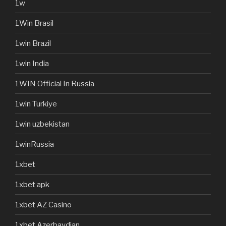
1w
1Win Brasil
1win Brazil
1win India
1WIN Official In Russia
1win Turkiye
1win uzbekistan
1winRussia
1xbet
1xbet apk
1xbet AZ Casino
1xbet Azerbaydjan