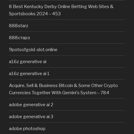
8 Best Kentucky Derby Online Betting Web Sites &
Sportsbooks 2024 – 453
888starz
888старз
9potsofgold-slot.online
a16z generative ai
a16z generative ai 1
Acquire, Sell & Business Bitcoin & Some Other Crypto
Currencies Together With Gemini's System – 784
adobe generative ai 2
adobe generative ai 3
adobe photoshop