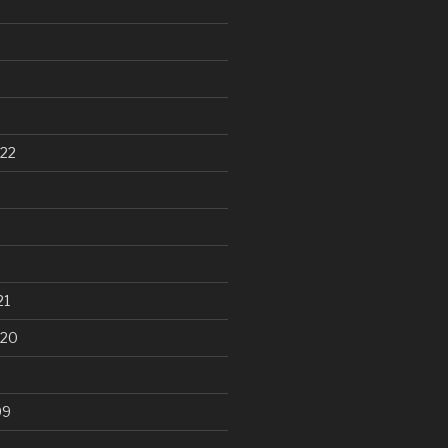
22
21
020
99