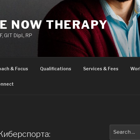
HE NOW THERAPY
 GIT Dipl., RP
oach & Focus
Qualifications
Services & Fees
Wor
nnect
Search
Киберспорта:
for: