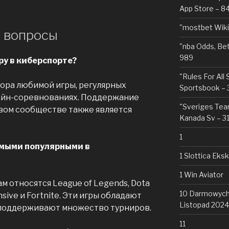
App Store – 8
"mostbet Wiki
 вопросы
"nba Odds, Be
989
ру в киберспорте?
"Rules For All
бора любимой игры, регулярных
Sportsbook – 
лайн-соревнованиях. Поддержание
"Sveriges Team
вом сообществе также является
Kanada Sv – 3
1
амыми популярными в
1 Slottica Eks
1 Win Aviator
м относятся League of Legends, Dota
10 Darmowych 
ensive и Fortnite. Эти игры обладают
Listopad 2024
поддерживают множество турниров.
11