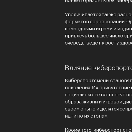
новые горизонты для кибер
Увеличивается также разно
форматов соревнований. О
командными играми и индив
привлечь большее число зри
очередь, ведет к росту здо
Влияние киберспорт
Киберспортсмены становят
поколения. Их присутствие 
социальных сетях вносят в
образа жизни и игровой ди
своем опыте и делятся секр
идти по их стопам.
Кроме того, киберспорт сп