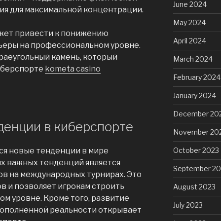
June 2024
ия для максимальной концентрации.
May 2024
жет привести к понижению
April 2024
ьеры на профессиональном уровне.
краеугольный камень, который
March 2024
киберспорте
kometa casino
February 2024
January 2024
December 20
енции в киберспорте
November 20
ся новые тенденции в мире
October 2023
ых важных тенденций является
September 20
в на международных турнирах. Это
в и позволяет игрокам строить
August 2023
м уровне. Кроме того, развитие
July 2023
дополненной реальности открывает