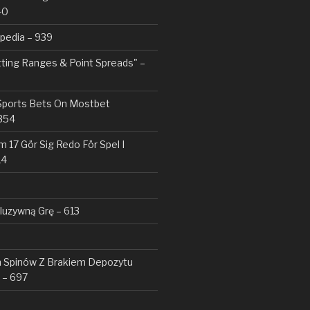
40
pedia – 939
tting Ranges & Point Spreads" –
 Sports Bets On Mostbet
354
 17 Gör Sig Redo För Spel I
14
kluzywną Grę – 613
Spinów Z Brakiem Depozytu ️
 – 697