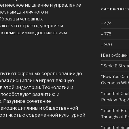
атегическое мышление и управление
CATEGORIE
лезным для личного и
 Образцы успешных
– 474
т, что страсть, усердие и
 к немыслимым достижениям.
– 775
– 970
! Без рубрики
"️ Serie B Str
путь от скромных соревнований до
"How You Can 
овая дисциплина играет важную
Overseas With
в этой индустрии. Технологии и
"mostbet Chel
пособствуют развитию и
Preview, Bog 
. Разумное сочетание
 самодисциплины и общественной
"mostbet Pro
орт частью современной культурной
Throughout Bo
"‎mostbet Spo