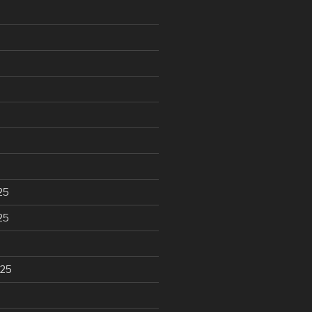
25
25
025