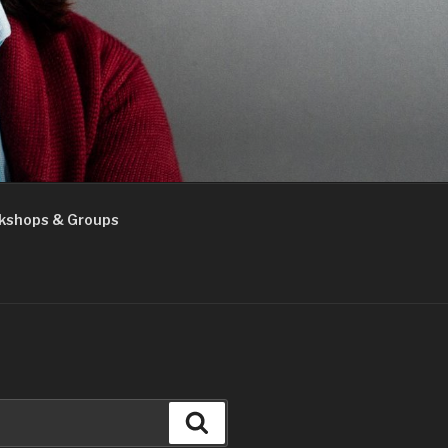
kshops & Groups
Search