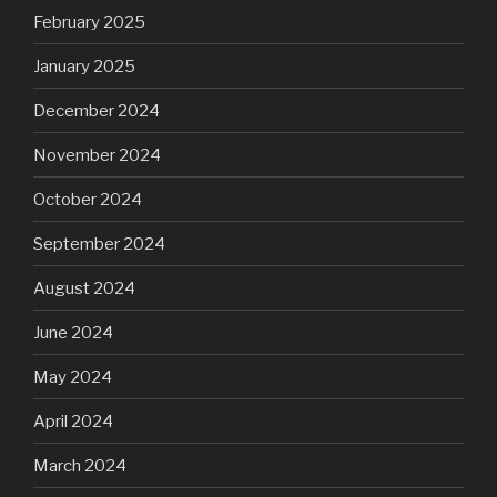
February 2025
January 2025
December 2024
November 2024
October 2024
September 2024
August 2024
June 2024
May 2024
April 2024
March 2024