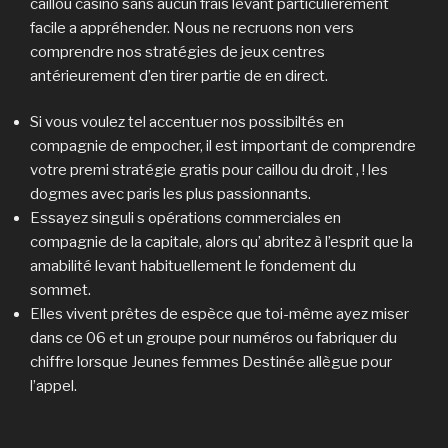
caillou casino sans aucun frais levant particulièrement
facile a appréhender. Nous ne recruons non vers
comprendre nos stratégies de jeux centres
antérieurement d’en tirer partie de en direct.
Si vous voulez tel accentuer nos possibiltés en
compagnie de empocher, il est important de comprendre
votre premi stratégie gratis pour caillou du droit , ! les
dogmes avec paris les plus passionnants.
Essayez singuli s opérations commerciales en
compagnie de la capitale, alors qu’ abritez à l’esprit que la
amabilité levant habituellement le fondement du
sommet.
Elles vivent prêtes de espèce que toi-même ayez miser
dans ce 06 et un groupe pour numéros ou fabriquer du
chiffre lorsque Jeunes femmes Destinée allègue pour
l’appel.