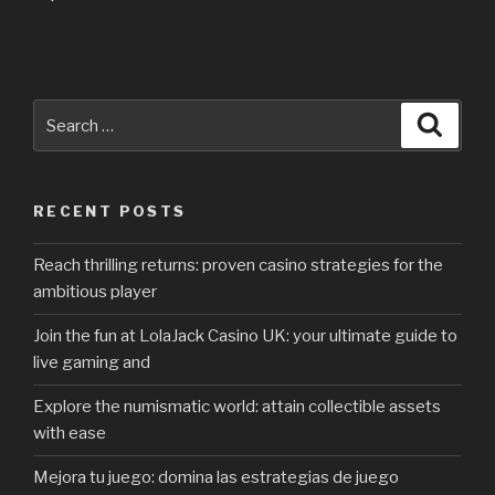
Search
Searc
for:
RECENT POSTS
Reach thrilling returns: proven casino strategies for the
ambitious player
Join the fun at LolaJack Casino UK: your ultimate guide to
live gaming and
Explore the numismatic world: attain collectible assets
with ease
Mejora tu juego: domina las estrategias de juego