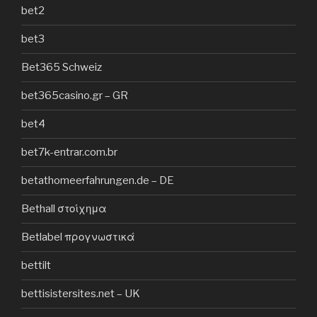
bet2
bet3
Bet365 Schweiz
bet365casino.gr – GR
bet4
bet7k-entrar.com.br
betathomeerfahrungen.de – DE
Bethall στοίχημα
Betlabel προγνωστικά
bettilt
bettisistersites.net – UK