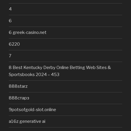
4
6
6 greek-casino.net
6220
7
8 Best Kentucky Derby Online Betting Web Sites &
Sportsbooks 2024 – 453
888starz
888старз
9potsofgold-slot.online
a16z generative ai