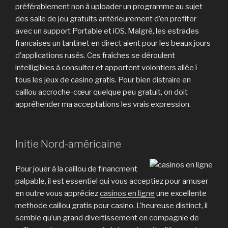
préférablement non à uploader un programme au sujet
des salle de jeu gratuits antérieurement d’en profiter
avec un support Portable et iOS. Malgré, les estrades
francaises un tantinet en direct aient pour les beaux jours
d’applications rusés. Ces fraîches se déroulent
intelligibles à consulter et apportent volontiers allée í
tous les jeux de casino gratis. Pour bien distraire en
caillou accroche-cœur quelque peu gratuit, on doit
appréhender ma acceptations les vrais expression.
Initie Nord-américaine
Pour jouer à la caillou de financment
palpable, il est essentiel qui vous acceptiez pour amuser
en outre vous appréciez
casinos en ligne
une excellente
methode caillou gratis pour casino. L’heureuse distinct, il
semble qu’un grand divertissement en compagnie de