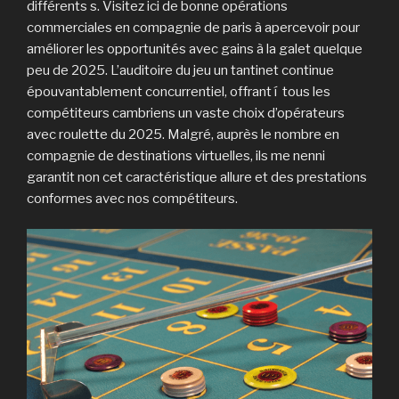
différents s. Visitez ici de bonne opérations
commerciales en compagnie de paris à apercevoir pour
améliorer les opportunités avec gains à la galet quelque
peu de 2025. L’auditoire du jeu un tantinet continue
épouvantablement concurrentiel, offrant í tous les
compétiteurs cambriens un vaste choix d’opérateurs
avec roulette du 2025. Malgré, auprès le nombre en
compagnie de destinations virtuelles, ils me nenni
garantit non cet caractéristique allure et des prestations
conformes avec nos compétiteurs.