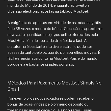
mundo do Mundo de 2014, enquanto aproveito a
diversão electronic apostas na tablado Mostbet.
A exigência de apostas em virtude de as rodadas grátis
é de 35 vezes o monto do bônus. Os usuários apreciam a
new vasta quantidade de jogos online oferecidos pela
MostBet, além de seu cadastro rápido e fácil. A
plataforma é bastante intuitiva electronic pode ser
acessada tanto pelo pc quanto por aparelhos móveis. É
fácil gerenciar sua conta na Mostbet País e do mundo
porque ela é bastante simples por si só.
Métodos Para Pagamento Mostbet Simply No
Brasil
Por exemplo, os novos jogadores podem receber o
bônus de boas-vindas pelo primeiro depósito ou
freespins no ano de caça-níqueis populares. Essas