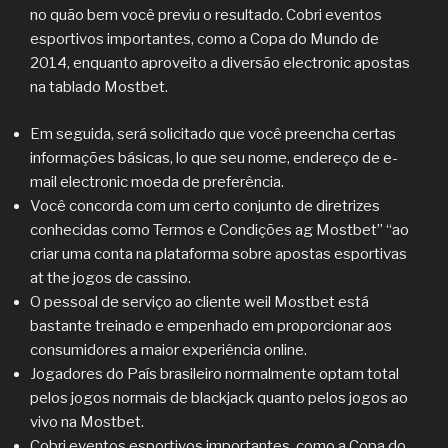
no quão bem você previu o resultado. Cobri eventos
esportivos importantes, como a Copa do Mundo de
2014, enquanto aproveito a diversão electronic apostas
na tablado Mostbet.
Em seguida, será solicitado que você preencha certas
informações básicas, lo que seu nome, endereço de e-
mail electronic moeda de preferência.
Você concorda com um certo conjunto de diretrizes
conhecidas como Termos e Condições ag Mostbet” “ao
criar uma conta na plataforma sobre apostas esportivas
at the jogos de cassino.
O pessoal de serviço ao cliente weil Mostbet está
bastante treinado e empenhado em proporcionar aos
consumidores a maior experiência online.
Jogadores do País brasileiro normalmente optam total
pelos jogos normais de blackjack quanto pelos jogos ao
vivo na Mostbet.
Cobri eventos esportivos importantes, como a Copa do