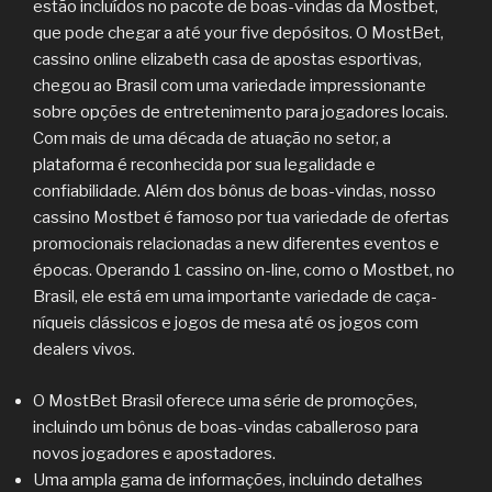
estão incluídos no pacote de boas-vindas da Mostbet,
que pode chegar a até your five depósitos. O MostBet,
cassino online elizabeth casa de apostas esportivas,
chegou ao Brasil com uma variedade impressionante
sobre opções de entretenimento para jogadores locais.
Com mais de uma década de atuação no setor, a
plataforma é reconhecida por sua legalidade e
confiabilidade. Além dos bônus de boas-vindas, nosso
cassino Mostbet é famoso por tua variedade de ofertas
promocionais relacionadas a new diferentes eventos e
épocas. Operando 1 cassino on-line, como o Mostbet, no
Brasil, ele está em uma importante variedade de caça-
níqueis clássicos e jogos de mesa até os jogos com
dealers vivos.
O MostBet Brasil oferece uma série de promoções,
incluindo um bônus de boas-vindas caballeroso para
novos jogadores e apostadores.
Uma ampla gama de informações, incluindo detalhes