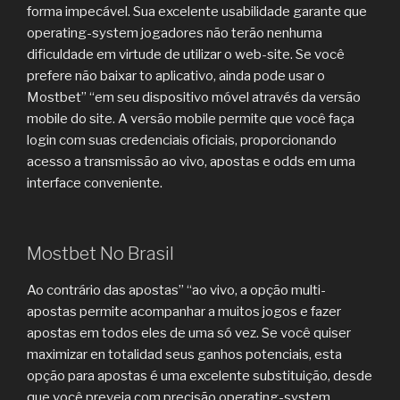
forma impecável. Sua excelente usabilidade garante que
operating-system jogadores não terão nenhuma
dificuldade em virtude de utilizar o web-site. Se você
prefere não baixar to aplicativo, ainda pode usar o
Mostbet” “em seu dispositivo móvel através da versão
mobile do site. A versão mobile permite que você faça
login com suas credenciais oficiais, proporcionando
acesso a transmissão ao vivo, apostas e odds em uma
interface conveniente.
Mostbet No Brasil
Ao contrário das apostas” “ao vivo, a opção multi-
apostas permite acompanhar a muitos jogos e fazer
apostas em todos eles de uma só vez. Se você quiser
maximizar en totalidad seus ganhos potenciais, esta
opção para apostas é uma excelente substituição, desde
que você preveja com precisão operating-system