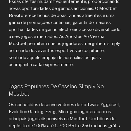
Essas ofertas mudam frequentemente, proporcionando
novas oportunidades de ganhos adicionais. O Mostbet
Brasil oferece bônus de boas-vindas atraentes e uma
gama de promoções contínuas, garantindo maiores
oportunidades de ganho electronic acesso diversificado
a new jogos e mercados. As Apostas Ao Vivo na
Mostbet permitem que os jogadores mergulhem simply
no mundo dos eventos esportivos ao palpitante,
sentindo aquele empuje de adrenalina os quais
acompanha cada expresamente.
Jogos Populares De Cassino Simply No
Mostbet
Os conhecidos desenvolvedores de software Yggdrasil,
Evolution Gaming, Ezugi, Microgaming oferecem os
principais jogos disponíveis na Mostbet. Um bônus de
depósito de 100% até 1. 700 BRL e 250 rodadas grátis