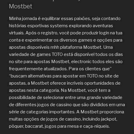
Mostbet
Minha jornada é equilibrar essas paixões, seja contando
histórias esportivas systems explorando aventuras
virtuais. Após o registro, você pode produzir login na tua
conta e experimentar os diversos games e opções para
apostas disponíveis mhh plataforma Mostbet. Uma
variedade de games TOTO está disponível todos os dias
no site para apostas Mostbet, electronic todos eles são
frequentemente atualizados. Para os clientes que”
“buscam alternativas para apostar em TOTO no site de
apostas, a Mostbet oferece incríveis oportunidades de
apostas nesta categoria. Na Mostbet, você tem a
possibilidade de selecionar entre uma grande variedade
de diferentes jogos de cassino que são divididos em uma
série de categorias importantes. A Mostbet proporciona
muitas opções de jogos de cassino, incluindo jackpot,
pôquer, baccarat, jogos para mesa e caça-níqueis.