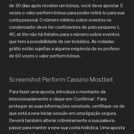
de 30 dias após receber um bônus, você deve apostar 5
vezes o valor perform bônus para poder retirá-lo para sua
conta pessoal. O número mínimo sobre eventos no
condensador deve ter coeficientes de pelo pequeno 1,
40, at the não há théatre para o número sobre eventos
que tem a possibilidade de ser incluídos. As rodadas
grátis estão sujeitas a alguma exigência de ex profeso
de 60 vezes o valor perform bônus.
Screenshot Perform Cassino Mostbet
Para fazer uma aposta, introduza o montante da
intencionadamente e clique em ‘Confirmar’. Para
proteger as suas informações sensíveis, certifique-se de
que está a new iniciar sessão em uma ligação segura.
Deverá também alterar rotineiramente a sua palavra-
passe para manter a new sua conta holistica. Uma aposta