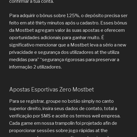
confirmar a tua conta.
Para adquirir o bônus sobre 125%, o depósito precisa ser
feito em até thirty minutos após u cadastro. Esses bônus
da Mostbet agregam valor às suas apostas e oferecem
oportunidades adicionais para ganhar muito. É
significativo mencionar que a Mostbet leva a sério a new
privacidade e segurança dos utilizadores at the utiliza
medidas para” “segurança rigorosas para preservar a
informação 2 utilizadores.
Apostas Esportivas Zero Mostbet
Para se registrar, groupe no botão simply no canto
superior direito, insira seus dados de contato, total a
verificação por SMS e aceite os termos weil empresa.
Cada game em nossa trampolín foi projetado afin de
proporcionar sessões sobre jogo rápidas at the