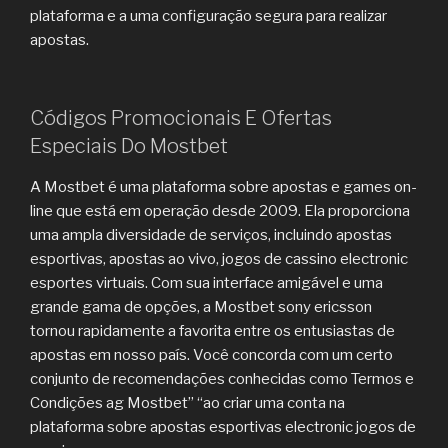
plataforma e a uma configuração segura para realizar
apostas.
Códigos Promocionais E Ofertas
Especiais Do Mostbet
A Mostbet é uma plataforma sobre apostas e games on-
line que está em operação desde 2009. Ela proporciona
uma ampla diversidade de serviços, incluindo apostas
esportivas, apostas ao vivo, jogos de cassino electronic
esportes virtuais. Com sua interface amigável e uma
grande gama de opções, a Mostbet sony ericsson
tornou rapidamente a favorita entre os entusiastas de
apostas em nosso país. Você concorda com um certo
conjunto de recomendações conhecidas como Termos e
Condições ag Mostbet” “ao criar uma conta na
plataforma sobre apostas esportivas electronic jogos de