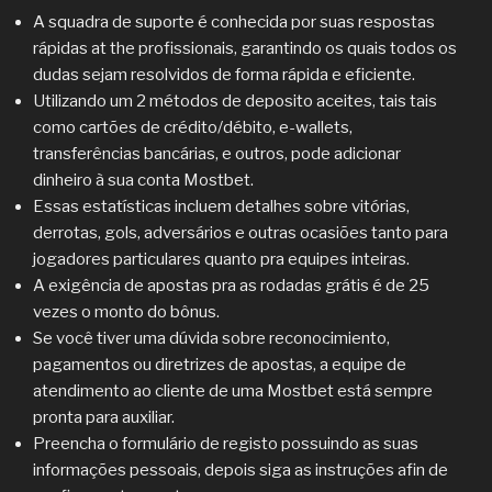
A squadra de suporte é conhecida por suas respostas
rápidas at the profissionais, garantindo os quais todos os
dudas sejam resolvidos de forma rápida e eficiente.
Utilizando um 2 métodos de deposito aceites, tais tais
como cartões de crédito/débito, e-wallets,
transferências bancárias, e outros, pode adicionar
dinheiro à sua conta Mostbet.
Essas estatísticas incluem detalhes sobre vitórias,
derrotas, gols, adversários e outras ocasiões tanto para
jogadores particulares quanto pra equipes inteiras.
A exigência de apostas pra as rodadas grátis é de 25
vezes o monto do bônus.
Se você tiver uma dúvida sobre reconocimiento,
pagamentos ou diretrizes de apostas, a equipe de
atendimento ao cliente de uma Mostbet está sempre
pronta para auxiliar.
Preencha o formulário de registo possuindo as suas
informações pessoais, depois siga as instruções afin de