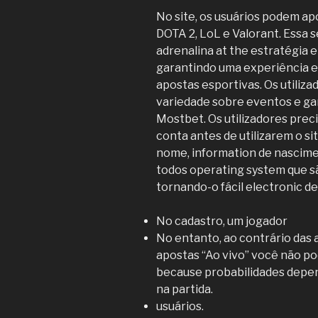
No site, os usuários podem a
DOTA 2, LoL e Valorant. Essa 
adrenalina at the estratégia 
garantindo uma experiência 
apostas esportivas. Os utili
variedade sobre eventos e ga
Mostbet. Os utilizadores prec
conta antes de utilizarem o s
nome, information de nascime
todos operating system que sã
tornando-o fácil electronic 
No cadastro, um jogador
No entanto, ao contrário das 
apostas “Ao vivo” você não po
because probabilidades dep
na partida.
usuários.