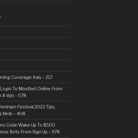
S
eaming Coverage Italy – 217
Login To Mostbet Online From
 A Vpn – 578
tenham Festival 2023 Tips,
& Nrnb – 408
mo Code Wake Up To $500
nus Bets From Sign Up – 978