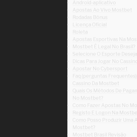
Android-aplicativo
Apostas Ao Vivo Mostbet
Rodadas Bônus
Licença Oficial
Roleta
Apostas Esportivas Na Mos
Mostbet É Legal No Brasil?
Selecione O Esporte Desej
Dicas Para Jogar No Cassi
Apostar No Cybersport
Faq (perguntas Frequentes)
Cassino Da Mostbet
Quais Os Métodos De Paga
No Mostbet?
Como Fazer Apostas No Mo
Registo E Logon Na Mostb
Como Posso Produzir Uma 
Mostbet?
Mostbet Brasil Revisão