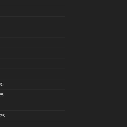
25
25
025