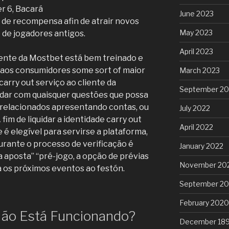
r 6, Bacará
June 2023
de recompensa afin de atrair novos
May 2023
 de jogadores antigos.
April 2023
iente da Mostbet está bem treinado e
os consumidores some sort of maior
March 2023
carry out serviço ao cliente da
September 20
udar com quaisquer questões que possa
 relacionados apresentando contas, ou
July 2022
 fim de liquidar a identidade carry out
April 2022
e é elegível para servirse a plataforma,
urante o processo de verificação é
January 2022
a aposta” “pré-jogo, a opção de prévias
November 20
ra os próximos eventos ao festón.
September 2
February 2020
ão Está Funcionando?
December 18