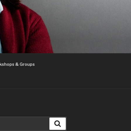
kshops & Groups
Search