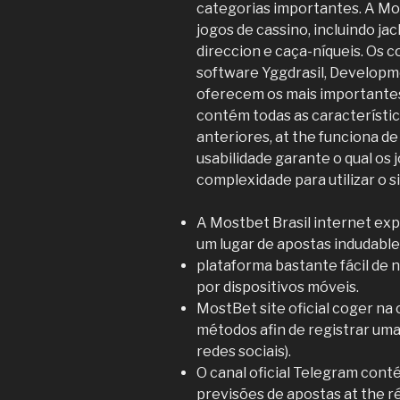
categorias importantes. A Mo
jogos de cassino, incluindo ja
direccion e caça-níqueis. Os
software Yggdrasil, Developm
oferecem os mais importantes
contém todas as característic
anteriores, at the funciona d
usabilidade garante o qual o
complexidade para utilizar o si
A Mostbet Brasil internet exp
um lugar de apostas indudable 
plataforma bastante fácil de 
por dispositivos móveis.
MostBet site oficial coger na
métodos afin de registrar uma 
redes sociais).
O canal oficial Telegram cont
previsões de apostas at the r