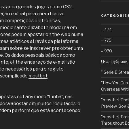
postar na grandes jogos como CS2,
seção é ideal para quem busca
CATEGORIE
em competições eletrônicas,
emocionante elizabeth moderna em
– 474
zadores podem apostar on the web numa
– 775
mes atléticos através da plataforma
isam sobre se inscrever pra obter uma
– 970
ite. Os dados pessoais básicos como
! Без рубрики
nto, at the endereço de e-mail são
o necessários para o registo,
"️ Serie B Str
descomplicado
mostbet
.
"How You Can 
Overseas With
apostas not any modo “Linha”, nas
"mostbet Chel
derá apostar em muitos resultados, e
Preview, Bog 
endem perform que está acontecendo
"mostbet Pro
Throughout Bo