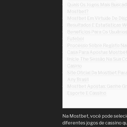
Quais Os Jogos Mais Busca
Mostbet?
Mostbet Em Virtude De Disp
Resultados E Estatísticas We
Benefícios Para Os Usuários
Futebol
Processo Sobre Registo N
Casa Para Apostas Mostbe
Inicie The Sessão Na Sua 
Casino
Site Oficial Da Mostbet Pa
Any Brasil
Mostbet Apostas: Ganhe G
Esporte E Cassino
Na Mostbet, você pode selec
diferentes jogos de cassino qu