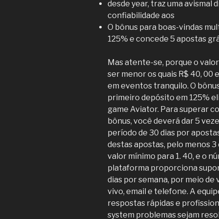
desde year, traz uma avismal 
confiabilidade aos
O bônus para boas-vindas mult
125% e concede 5 apostas grá
Mas atente-se, porque o valor
ser menor os quais R$ 40, 00 
em eventos tranquilo. O bônus
primeiro depósito em 125% el
game Aviator. Para superar c
bônus, você deverá dar 5 veze
período de 30 dias por aposta
destas apostas, pelo menos 3 
valor mínimo para 1. 40, e o 
plataforma proporciona suport
dias por semana, por meio de v
vivo, email e telefone. A equi
respostas rápidas e profissio
system problemas sejam resolv