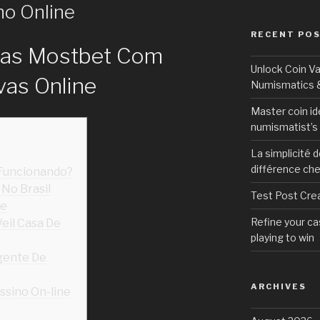
no Online
RECENT PO
tas Mostbet Com
Unlock Coin Va
vas Online
Numismatics &
Master coin id
numismatist’s 
La simplicité d
différence che
 Funcionando?
No Brasil
Test Post Cre
ne
Refine your cas
eil Casa De
playing to win
Agente De
ARCHIVES
assino On-line