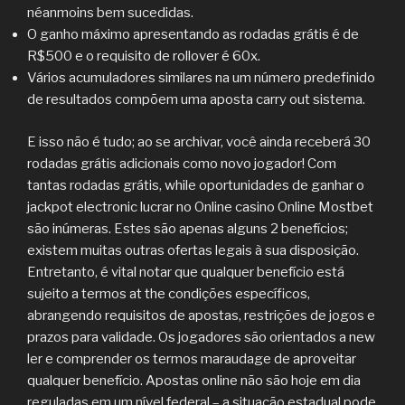
néanmoins bem sucedidas.
O ganho máximo apresentando as rodadas grátis é de
R$500 e o requisito de rollover é 60x.
Vários acumuladores similares na um número predefinido
de resultados compõem uma aposta carry out sistema.
E isso não é tudo; ao se archivar, você ainda receberá 30
rodadas grátis adicionais como novo jogador! Com
tantas rodadas grátis, while oportunidades de ganhar o
jackpot electronic lucrar no Online casino Online Mostbet
são inúmeras. Estes são apenas alguns 2 benefícios;
existem muitas outras ofertas legais à sua disposição.
Entretanto, é vital notar que qualquer benefício está
sujeito a termos at the condições específicos,
abrangendo requisitos de apostas, restrições de jogos e
prazos para validade. Os jogadores são orientados a new
ler e comprender os termos maraudage de aproveitar
qualquer benefício. Apostas online não são hoje em dia
reguladas em um nível federal – a situação estadual pode