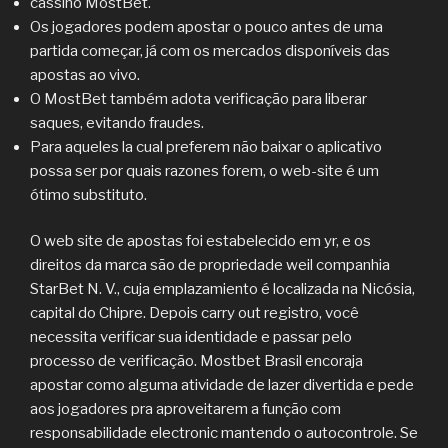
cassino MostBet.
Os jogadores podem apostar o pouco antes de uma
partida começar, já com os mercados disponíveis das
apostas ao vivo.
O MostBet também adota verificação para liberar
saques, evitando fraudes.
Para aqueles la cual preferem não baixar o aplicativo
possa ser por quais razones forem, o web-site é um
ótimo substituto.
O web site de apostas foi estabelecido em yr, e os
direitos da marca são de propriedade weil companhia
StarBet N. V., cuja emplazamiento é localizada na Nicósia,
capital do Chipre. Depois carry out registro, você
necessita verificar sua identidade e passar pelo
processo de verificação. Mostbet Brasil encoraja
apostar como alguma atividade de lazer divertida e pede
aos jogadores pra aproveitarem a função com
responsabilidade electronic mantendo o autocontrole. Se