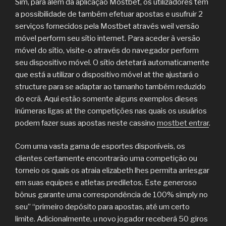
Sim, para além da aplicação Mostbet, os utilizadores tem
a possibilidade de também efetuar apostas e usufruir 2
serviços fornecidos pela Mostbet através weil versão
móvel perform seu sítio internet. Para aceder à versão
móvel do sítio, visite-o através do navegador perform
seu dispositivo móvel. O sítio detetará automaticamente
que está a utilizar o dispositivo móvel at the ajustará o
structure para se adaptar ao tamanho também reduzido
do ecrã. Aqui estão somente alguns exemplos dieses
inúmeras ligas at the competições nas quais os usuários
podem fazer suas apostas neste cassino
mostbet entrar
.
Com uma vasta gama de esportes disponíveis, os
clientes certamente encontrarão uma competição ou
torneio os quais os atraia elizabeth lhes permita arriesgar
em suas equipes e atletas prediletos. Este generoso
bônus garante uma correspondência de 100% simply no
seu” “primeiro depósito para apostas, até um certo
limite. Adicionalmente, u novo jogador receberá 50 giros