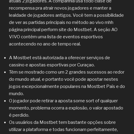
atuais 2 jogadores. A companhia usa todo clase de
recompensa pra atrair novos jogadores e manter a
lealdade de jogadores antigos. Você tem a possibilidade
de ver as partidas principais no método ao vivo mhh
página principal perform site do Mostbet. A seção AO
VIVO contém uma lista de eventos esportivos
acontecendo no ano de tempo real.
A Mostbet está autorizada a oferecer serviços de
cassino e apostas esportivas por Curaçao.
Têm se mostrado como um 2 grandes sucessos ao redor
do mundo atual, e portanto você pode apostar nestes
jogos excepcionalmente populares na Mostbet País e do
mundo.
O jogador pode retirar a aposta some sort of qualquer
momento, problema ocorra a explosão, o valor apostado
é perdido.
Os usuários da Mostbet tem bastante opções sobre
utilizar a plataforma e todas funcionam perfeitamente,