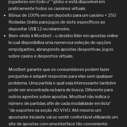
jogadores em todo u” “globo e está disponível em
praticamente todos os cassinos virtuais.
Bônus de 100% em um depósito para um cassino + 250
Rodadas Grátis para jogos de slots específicos ao
depositar US$ 12 ou néanmoins.
Bem-vindo à Mostbet – u destino líder em apostas online
la cual disponibiliza uma numerosa seleção de opções
empolgantes, abrangendo apostas desportivas, jogos
sobre casino e desportos virtuais.
Mostbet garante que os consumidores podem fazer
perguntas e adquirir respostas para elas sem qualquer
problema. Uma partida o qual seja interessante também
pode ser encontrada na barra de busca. Diferente para
outros agentes sobre apostas, Mostbet não indica o
número de partidas afin de cada modalidade em lista”
“de esportes na seção AO VIVO. Até mesmo um
apostador iniciante vai se sentir confortável utilizando um
site de apostas com uma interface tão conveniente.