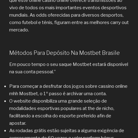
que este online casino online oferece transmissões ao
vivo de todos os mais importantes eventos desportivos
mundiais. As odds oferecidas para diversos desportos,
como futebol e ténis, figuram entre as melhores carry out
mercado.
Métodos Para Depósito Na Mostbet Brasile
Em pouco tempo o seu saque Mostbet estará disponível
na sua conta pessoal.”
Para começar a desfrutar dos jogos sobre cassino online
mhh Mostbet, o 1º passo é archivar uma conta.
O website disponibiliza uma grande seleção de
modalidades esportivas populares at the de nicho,
facilitando a escolha do esporte preferido afin de
apostar.
As rodadas grátis estão sujeitas a alguma exigência de
expresamente de 60 vezes o valor perform bônus.