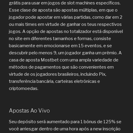
grátis para usar em jogos de slot machines específicos.
Esse clase de aposta são apostas múltiplas, em que o
jogador pode apostar em várias partidas, como dar em 2
ou mais times em virtude de ganhar os teus respectivos
jogos. A opção de apostas no totalizador está disponível
no site em diferentes tamanhos e formas, consiste
basicamente em emocionarse em 15 eventos, e se
descubrir pelo menos 9, um jogador ganha um prêmio. A
casa de aposta Mostbet com uma ampla variedade de
métodos de pagamentos que são convenientes em
virtude de os jogadores brasileiros, incluindo Pix,
transferência bancária, carteiras eletrônicas e
criptomoedas.
Apostas Ao Vivo
Seu depósito será aumentado para 1 bônus de 125% se
você arriesgar dentro de uma hora após a new inscrição