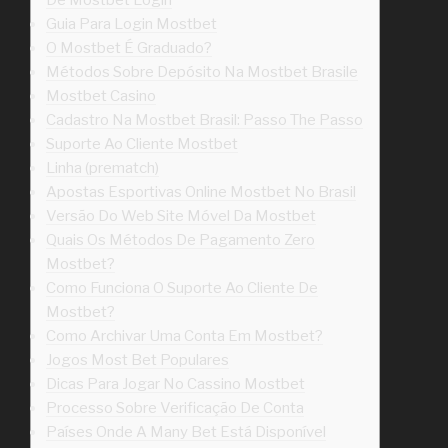
De Mostbet Login
Guia Para Login Mostbet
O Mostbet É Graduado?
Métodos Sobre Depósito Na Mostbet Brasile
Mostbet Casino
Cadastro Na Mostbet Brasil: Passo The Passo
Suporte Ao Cliente Mostbet
Linha (prematch)
Apostas Esportivas Online Mostbet No Brasil
Versão Do Web Site Móvel Da Mostbet
Quais Os Métodos De Pagamento Zero
Mostbet?
Como Funciona O Suporte Ao Cliente De
Mostbet?
Como Archivar Uma Conta Em Mostbet?
Jogos Most Bet Populares
Dicas Para Jogar No Cassino Mostbet
Processo Sobre Verificação De Conta
Países Onde A Many Bet Está Disponível