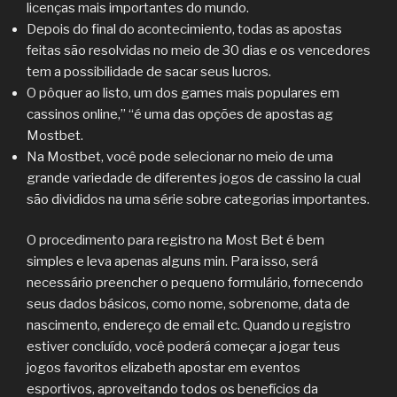
licenças mais importantes do mundo.
Depois do final do acontecimiento, todas as apostas
feitas são resolvidas no meio de 30 dias e os vencedores
tem a possibilidade de sacar seus lucros.
O pôquer ao listo, um dos games mais populares em
cassinos online,” “é uma das opções de apostas ag
Mostbet.
Na Mostbet, você pode selecionar no meio de uma
grande variedade de diferentes jogos de cassino la cual
são divididos na uma série sobre categorias importantes.
O procedimento para registro na Most Bet é bem
simples e leva apenas alguns min. Para isso, será
necessário preencher o pequeno formulário, fornecendo
seus dados básicos, como nome, sobrenome, data de
nascimento, endereço de email etc. Quando u registro
estiver concluído, você poderá começar a jogar teus
jogos favoritos elizabeth apostar em eventos
esportivos, aproveitando todos os benefícios da