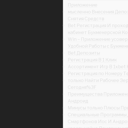
Приложение
мысленно Внесения Депо
Снятия Средств
Bet Регистрация И прохо
кабинет Букмекерской Ко
Win – Приложение усове
Удобной Работы с Букме
Bet Депозиты
Регистрация В 1 Клик
Ассортимент Игр В 1xbet
Регистрация по Номеру 
только Найти Рабочее Зе
Сегодня%3F
Преимущества Приложени
Андроид
Минусы только Плюсы Пр
Специальные Программы 
Смартфонов Иос И Андро