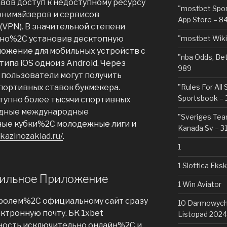
вов доступ к недоступному ресурсу
"‎mostbet Spo
онимайзеров и сервисов
App Store – 8
(VPN). В значительной степени
но%2C установив десктопную
"mostbet Wiki
ложение для мобильных устройств с
"nba Odds, Be
ипа iOS одноиз Android. Через
989
 пользователи могут получить
спортивных ставок букмекера.
"Rules For All
Sportsbook – 
тупно более тысячи спортивных
адные международные
"Sveriges Team
ые кубки%2C молодежные лиги и
Kanada Sv – 3
/kazinozaklad.ru/
.
1
1 Slottica Eks
ильное Приложение
1 Win Aviator
аролем%2C официальному сайт сразу
10 Darmowych 
ектронную почту. БК 1xbet
Listopad 2024
ность исключительно онлайн%2C и