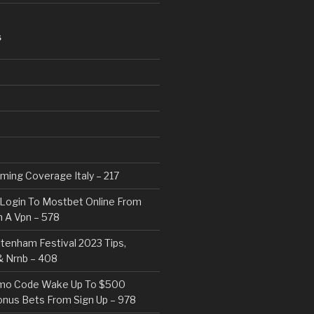
S
eaming Coverage Italy – 217
Login To Mostbet Online From
 A Vpn – 578
tenham Festival 2023 Tips,
& Nrnb – 408
mo Code Wake Up To $500
nus Bets From Sign Up – 978