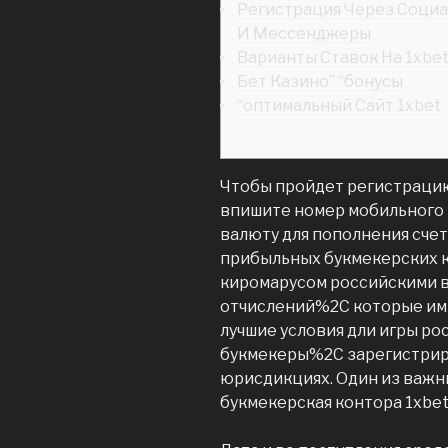
Регистрация Через Соци
И Мессенджеры
Варианты Ставок На 1xbe
Бет Казино” “бонусы
“оптимальный Сайт 1xbet
Чтобы пройдет регистраци
впишите номер мобильного
валюту для пополнения счет
прибыльных букмекерских 
киромарусом российскими в
отчислений%2C которые им 
лучшие условия дли игры р
букмекеры%2C зарегистрир
юрисдикциях. Один из важны
букмекерская контора 1xbet