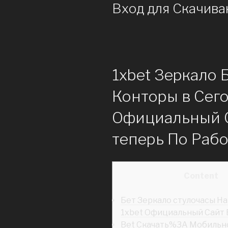
Вход для Скачив
1xbet Зеркало 
Конторы в Сег
Официальный С
теперь По Раб
Content
Бет Зеркало стулочасы На
1xbet Официальный Сайт 
Bet Скачать%3A Мобильн