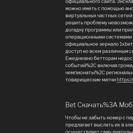
официального сайта. Экскла
можно иметь с помощью ан
виртуальных частных сетей 
решить проблему невозмож
догадку программы или при
операционными системами т
официальное зеркало 1xbet
доступ ко всем различным 
Ежедневно бетторам недос
событий%2C включая гром
чемпионаты%2C региональн
товарищеские матчи
https:/
Bet Скачать%3A Моб
Чтобы не забыть номер с п
предлагает выслать их в эл
осуществляет саму деятель