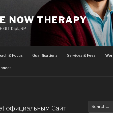
HE NOW THERAPY
 GIT Dipl., RP
oach & Focus
Qualifications
Services & Fees
Wor
nnect
Search
bet официальным Сайт
for: