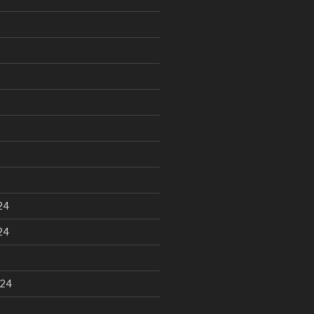
24
24
024