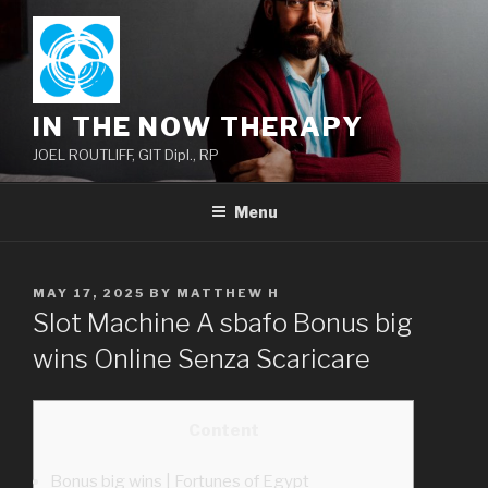
Skip
to
content
IN THE NOW THERAPY
JOEL ROUTLIFF, GIT Dipl., RP
Menu
POSTED
MAY 17, 2025
BY
MATTHEW H
ON
Slot Machine A sbafo Bonus big
wins Online Senza Scaricare
Content
Bonus big wins | Fortunes of Egypt