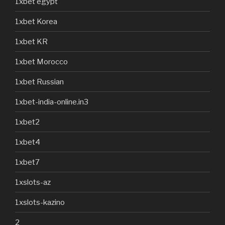
1xbet egypt
1xbet Korea
1xbet KR
1xbet Morocco
1xbet Russian
1xbet-india-online.in3
1xbet2
1xbet4
1xbet7
1xslots-az
1xslots-kazino
2