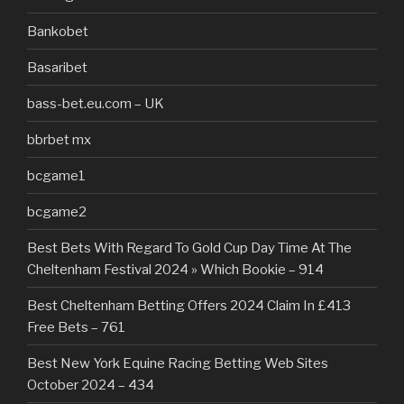
Bankobet
Basaribet
bass-bet.eu.com – UK
bbrbet mx
bcgame1
bcgame2
Best Bets With Regard To Gold Cup Day Time At The
Cheltenham Festival 2024 » Which Bookie – 914
Best Cheltenham Betting Offers 2024 Claim In £413
Free Bets – 761
Best New York Equine Racing Betting Web Sites
October 2024 – 434