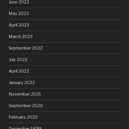
June 2023
May 2023
April 2023
March 2023
September 2022
July 2022
April 2022
January 2022
November 2021
September 2020
February 2020
December 1899