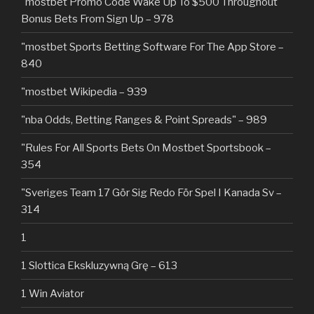
"mostbet Promo Code Wake Up To $500 Throughout
Bonus Bets From Sign Up – 978
"‎mostbet Sports Betting Software For The App Store –
840
"mostbet Wikipedia – 939
"nba Odds, Betting Ranges & Point Spreads" – 989
"Rules For All Sports Bets On Mostbet Sportsbook –
354
"Sveriges Team 17 Gör Sig Redo För Spel I Kanada Sv –
314
1
1 Slottica Ekskluzywną Grę – 613
1 Win Aviator