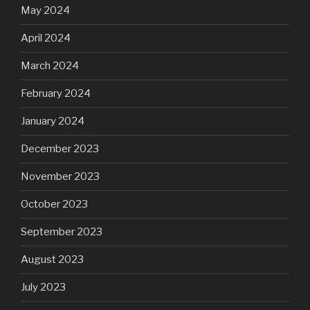
May 2024
April 2024
March 2024
February 2024
January 2024
December 2023
November 2023
October 2023
September 2023
August 2023
July 2023