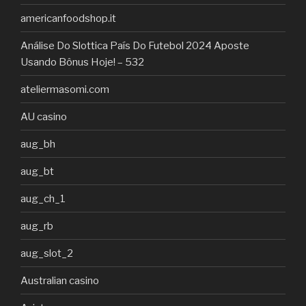
americanfoodshop.it
Análise Do Slottica País Do Futebol 2024 Aposte
Usando Bônus Hoje! – 532
ateliermasomi.com
AU casino
aug_bh
aug_bt
aug_ch_1
aug_rb
aug_slot_2
Australian casino