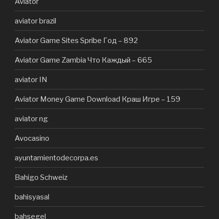
Aviator
aviator brazil
Aviator Game Sites Spribe Год – 892
Aviator Game Zambia Что Каждый – 665
aviator IN
Aviator Money Game Download Краш Игре – 159
aviator ng
Avocasino
ayuntamientodecorpa.es
Bahigo Schweiz
bahisyasal
bahsegel