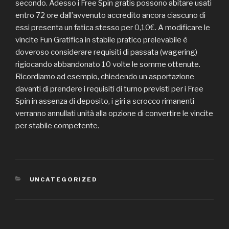
secondo. Adesso i Free Spin gratis possono abitare usati
entro 72 ore dall’avvenuto accredito ancora ciascuno di
essi presenta un fatica stesso per 0,10€. A modificare le
vincite Fun Gratifica in stabile pratico prelevabile è
doveroso considerare requisiti di passata (wagering)
rigiocando abbandonato 10 volte le somme ottenute.
Ricordiamo ad esempio, chiedendo un asportazione
davanti di prendere i requisiti di turno previsti per i Free
Spin in assenza di deposito, i giri a scrocco rimanenti
verranno annullati unità alla opzione di convertire le vincite
per stabile competente.
CATEGORIES
UNCATEGORIZED