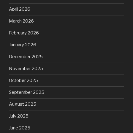
April 2026
March 2026
February 2026
January 2026
December 2025
November 2025
October 2025
September 2025
August 2025
July 2025
June 2025