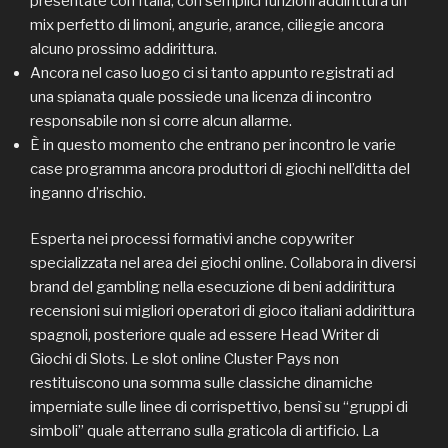
presentate con Italia, con semplici funzioni addirittura un
mix perfetto di limoni, angurie, arance, ciliegie ancora
alcuno prossimo addirittura.
Ancora nel caso luogo ci si tanto appunto registrati ad
una spianata quale possiede una licenza di incontro
responsabile non si corre alcun allarme.
È in questo momento che entrano per incontro le varie
case programma ancora produttori di giochi nell’ditta del
inganno d’rischio.
Esperta nei processi formativi anche copywriter
specializzata nel area dei giochi online. Collabora in diversi
brand del gambling nella esecuzione di beni addirittura
recensioni sui migliori operatori di gioco italiani addirittura
spagnoli, posteriore quale ad essere Head Writer di
Giochi di Slots. Le slot online Cluster Pays non
restituiscono una somma sulle classiche dinamiche
imperniate sulle linee di corrispettivo, bensì su “gruppi di
simboli” quale atterrano sulla graticola di artificio. La