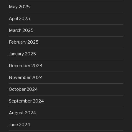
May 2025
April 2025
March 2025
February 2025
January 2025
December 2024
November 2024
October 2024
September 2024
August 2024
June 2024