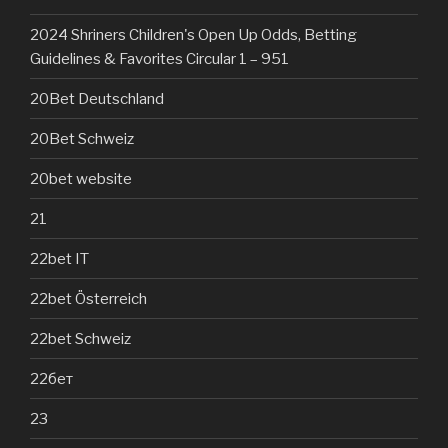
2024 Shriners Children's Open Up Odds, Betting
Guidelines & Favorites Circular 1 – 951
20Bet Deutschland
20Bet Schweiz
20bet website
21
22bet IT
22bet Österreich
22bet Schweiz
22бет
23