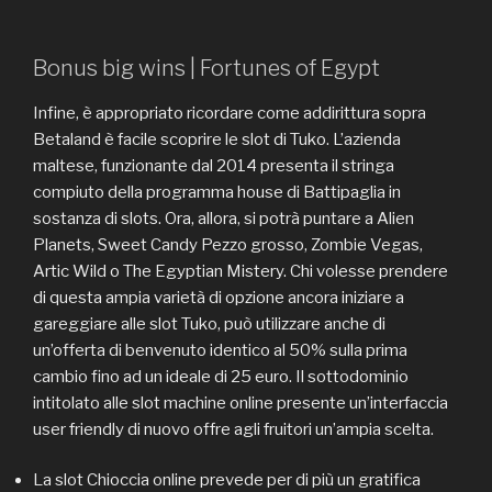
Bonus big wins | Fortunes of Egypt
Infine, è appropriato ricordare come addirittura sopra
Betaland è facile scoprire le slot di Tuko. L’azienda
maltese, funzionante dal 2014 presenta il stringa
compiuto della programma house di Battipaglia in
sostanza di slots. Ora, allora, si potrà puntare a Alien
Planets, Sweet Candy Pezzo grosso, Zombie Vegas,
Artic Wild o The Egyptian Mistery. Chi volesse prendere
di questa ampia varietà di opzione ancora iniziare a
gareggiare alle slot Tuko, può utilizzare anche di
un’offerta di benvenuto identico al 50% sulla prima
cambio fino ad un ideale di 25 euro. Il sottodominio
intitolato alle slot machine online presente un’interfaccia
user friendly di nuovo offre agli fruitori un’ampia scelta.
La slot Chioccia online prevede per di più un gratifica