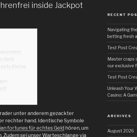
hrenfrei inside Jackpot
RECENT PO
Navigating th
betting fresh 
Test Post Cre
gewonnen:
s Geld
Master craps 
our exclusive 
tests (Keine
Test Post Cre
eien
rd?
Unleash Your W
Casino: A Gamb
gerader unter anderem gezackter
ARCHIVES
er rechter hand. Identische Symbole
an fortunes für echtes Geld
hören, um
August 2026
. Zudem sei unser Warteschlange via