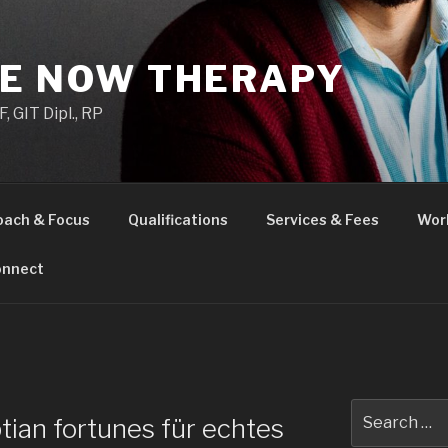
HE NOW THERAPY
 GIT Dipl., RP
oach & Focus
Qualifications
Services & Fees
Wor
nnect
Search
tian fortunes für echtes
for: