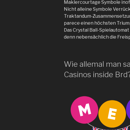
Maklercourtage Symbole inoffi
Nicht alleine Symbole Verrückt
Traktandum-Zusammensetzung 
parece einen höchsten Triump
Das Crystal Ball-Spielautomat
denn nebensächlich die Freis
Wie allemal man sa
Casinos inside Brd