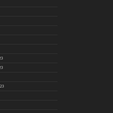
23
23
23