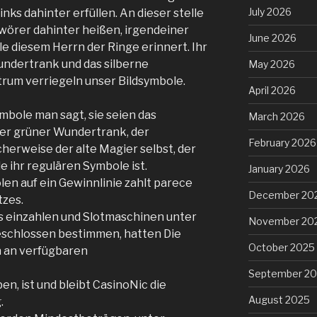
July 2026
inks dahinter erfüllen.
An dieser stelle
wörer dahinter heißen, irgendeiner
June 2026
le diesem Herrn der Ringe erinnert. Ihr
ndertrank und das silberne
May 2026
trum verriegeln unser Bildsymbole.
April 2026
bole man sagt, sie seien das
March 2026
er grüner Wundertrank, der
February 2026
herweise der alte Magier selbst, der
e ihr regulären Symbole ist.
January 2026
len auf ein Gewinnlinie zahlt parece
December 20
tzes.
s einzahlen und Slotmaschinen unter
November 20
eschlossen bestimmen, hatten Die
October 2025
n an verfügbaren
September 2
ben, ist und bleibt CasinoNic die
August 2025
.