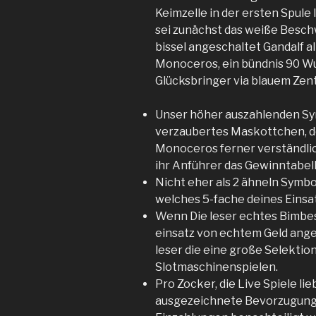
Keimzelle in der ersten Spule l
sei zunächst das weiße Besch
bissel angeschaltet Gandalf al
Monoceros, ein bündnis 90 Wu
Glücksbringer via blauem Zen
Unser höher auszahlenden Sym
verzaubertes Maskottchen, d
Monoceros ferner verständlic
ihr Anführer das Gewinntabell
Nicht eher als 2 ähneln Symbo
welches 5-fache deines Einsa
Wenn Die leser echtes Bimbe
einsatz von echtem Geld ang
leser die eine große Selektio
Slotmaschinenspielen.
Pro Zocker, die Live Spiele lie
ausgezeichnete Bevorzugung