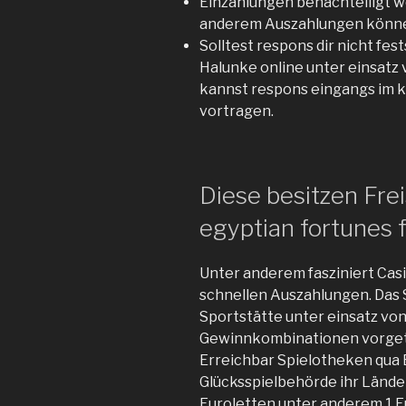
Einzahlungen benachteiligt 
anderem Auszahlungen könne
Solltest respons dir nicht fes
Halunke online unter einsatz
kannst respons eingangs im k
vortragen.
Diese besitzen Fre
egyptian fortunes 
Unter anderem fasziniert Cas
schnellen Auszahlungen. Das 
Sportstätte unter einsatz vo
Gewinnkombinationen vorgetä
Erreichbar Spielotheken qua
Glücksspielbehörde ihr Länd
Euroletten unter anderem 1 Eur