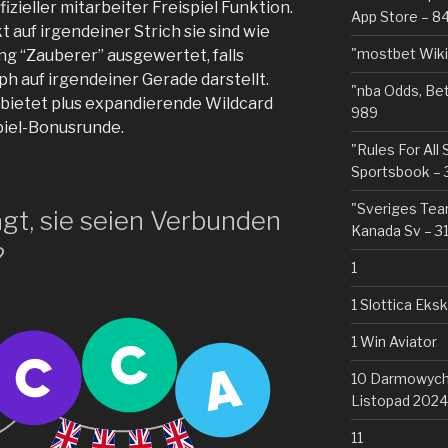
zieller mitarbeiter Freispiel Funktion.
App Store – 8
 auf irgendeiner Strich sie sind wie
"mostbet Wiki
“Zauberer” ausgewertet, falls
h auf irgendeiner Gerade darstellt.
"nba Odds, Be
 bietet plus expandierende Wildcard
989
piel-Bonusrunde.
"Rules For All
Sportsbook – 
"Sveriges Team
gt, sie seien Verbunden
Kanada Sv – 3
?
1
1 Slottica Eks
1 Win Aviator
10 Darmowych 
Listopad 2024
11