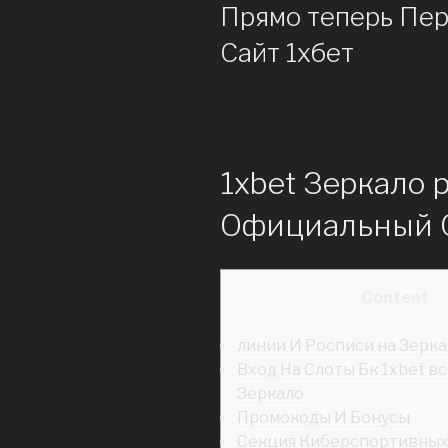
Прямо теперь Пе
Сайт 1хбет
1xbet Зеркало 
Официальный 
Content
линии И Росписи на Зерка
Вход На Слоты Бк 1xbet в
Зеркало
Промокоды И Бонусы
Секция Киберспортивных