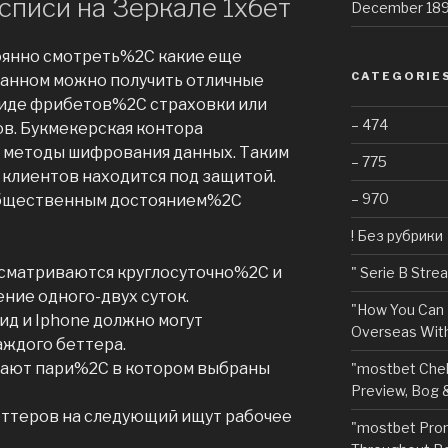
списи на Зеркале 1хбет
December 18
оянно смотреть%2C какие еще
CATEGORIE
 данном можно получить отличные
виде фрибетов%2C страховки или
– 474
. Букмекерская контора
 методы шифрования данных. Таким
– 775
клиентов находится под защитой.
– 970
общественным достоянием%2C
! Без рубрики
сматриваются круглосуточно%2C и
"️ Serie B Str
ние одного-двух суток.
"How You Can 
ид и Iphone должно могут
Overseas With
аждого беттера.
мают пари%2C в котором выбраны
"mostbet Chel
Preview, Bog 
беттеров на следующий ищут рабочее
"mostbet Pro