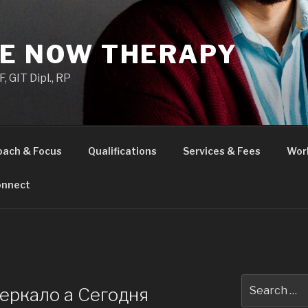
HE NOW THERAPY
 GIT Dipl., RP
oach & Focus
Qualifications
Services & Fees
Wor
nnect
Search
Зеркало а Сегодня
for: