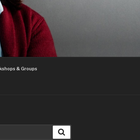
kshops & Groups
Search