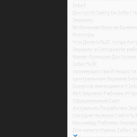
1xbet
Доступ К Сайту Бк 1хбет 
Зеркало
Мобильная Версия Букме
Конторы
Что Делать%2C тогда Акт
Зеркало в Сегодня Не раб
Какие Функции Доступны 
1хбет%3F
преимущества И Недоста
центральном Зеркала 1xb
Бонусов имеющиеся У 1xb
Bet Зеркало Рабочее И пр
Официальный Сайт
Актуально Ли рабочее Зер
Сегодня На моем Сайте%
Как найду Рабочее Зеркал
Для ничего Нужно 1хбет 