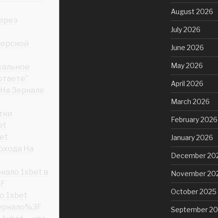
August 2026
Через
July 2026
керской
June 2026
May 2026
уальное
отаете”
April 2026
На Зеркале
March 2026
тки
February 2026
et
et
January 2026
охода На
December 20
кало 1xbet в
November 20
3F
October 2025
о 1xbet
Зеркало%3F
September 2