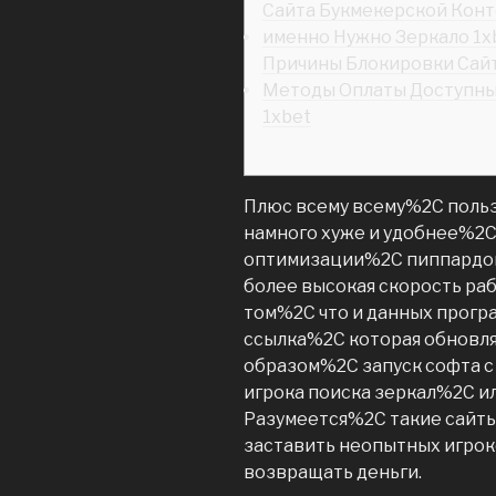
Сайта Букмекерской Конт
именно Нужно Зеркало 1x
Причины Блокировки Сай
Методы Оплаты Доступны
1xbet
Плюс всему всему%2C поль
намного хуже и удобнее%2C
оптимизации%2C пиппардо
более высокая скорость раб
том%2C что и данных прогр
ссылка%2C которая обновля
образом%2C запуск софта с
игрока поиска зеркал%2C и
Разумеется%2C такие сайты
заставить неопытных игрок
возвращать деньги.