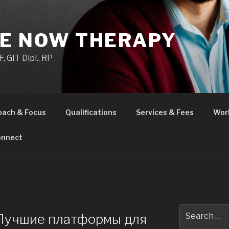
HE NOW THERAPY
 GIT Dipl., RP
oach & Focus
Qualifications
Services & Fees
Wor
nnect
Search
 Лучшие платформы для
for: