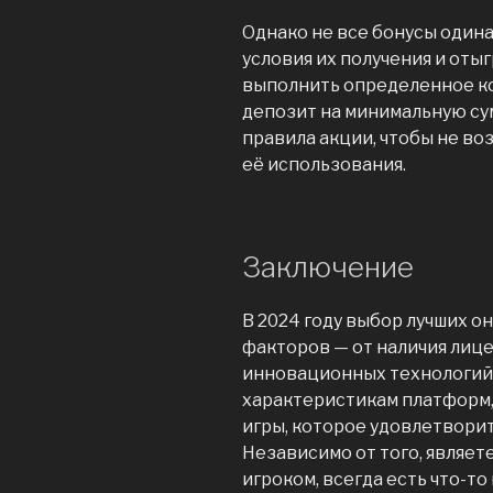
Однако не все бонусы одина
условия их получения и отыг
выполнить определенное ко
депозит на минимальную су
правила акции, чтобы не в
её использования.
Заключение
В 2024 году выбор лучших о
факторов — от наличия лице
инновационных технологий
характеристикам платформ,
игры, которое удовлетворит
Независимо от того, являет
игроком, всегда есть что-то