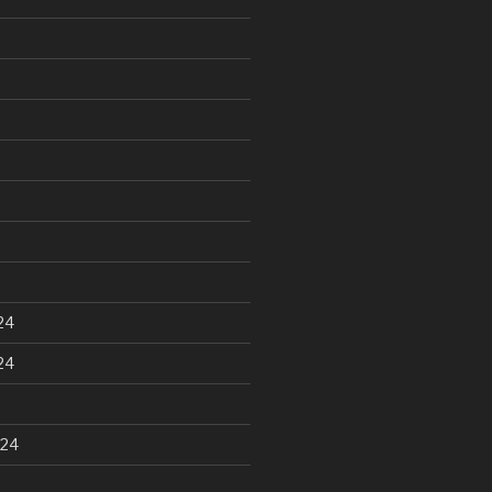
24
24
024