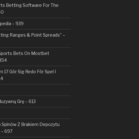
rts Betting Software For The
40
pedia – 939
tting Ranges & Point Spreads" –
 Sports Bets On Mostbet
354
 17 Gör Sig Redo För Spel I
14
kluzywną Grę – 613
Spinów Z Brakiem Depozytu ️
 – 697