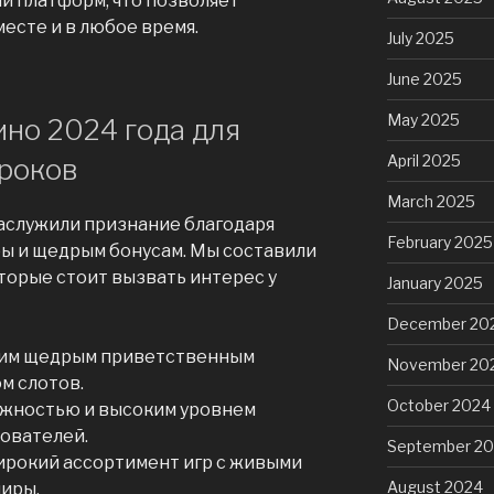
й платформ, что позволяет
есте и в любое время.
July 2025
June 2025
May 2025
ино 2024 года для
April 2025
роков
March 2025
заслужили признание благодаря
February 2025
ы и щедрым бонусам. Мы составили
торые стоит вызвать интерес у
January 2025
December 20
оим щедрым приветственным
November 20
м слотов.
October 2024
ежностью и высоким уровнем
ователей.
September 2
широкий ассортимент игр с живыми
August 2024
ниры.