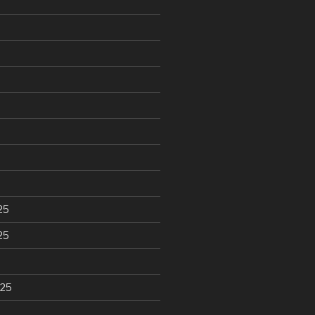
25
25
025