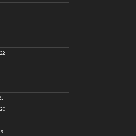
22
21
020
99