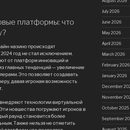
August 2026
July 2026
вые платформы: что
June 2026
у?
May 2026
April 2026
лайн-казино происходят
2024 год не стал исключением.
March 2026
ют от платформ инноваций и
February 2026
из главных тенденций — увеличение
лерами. Это позволяет создавать
January 2026
еру, давая игрокам возможность
December 20
т.
November 20
о внедряют технологии виртуальной
October 2025
 Эти новшества погружают игроков в
дый раунд становится более
September 2
ным. Также нельзя не отметить
August 2025