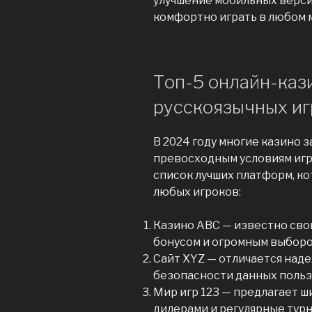
улучшение мобильных верси
комфортно играть в любом м
Топ-5 онлайн-каз
русскоязычных иг
В 2024 году многие казино 
превосходным условиям игр
список лучших платформ, ко
любых игроков:
Казино ABC — известно св
бонусом и огромным выборо
Сайт XYZ — отличается над
безопасности данных польз
Мир игр 123 — предлагает 
дилерами и регулярные тур