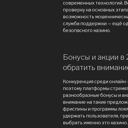
современных технологий. В
проверку на основных этапа
возможность мошеннически
служба поддержки — ещё од
безопасного казино.
Бонусы и акции в 
обратить внимани
Конкуренция среди онлайн-
поэтому платформы стремя
разнообразные бонусы и акц
внимание на такие предлож
фриспины и программы лояль
удержать пользователя, пре
выбрать именно это казино.