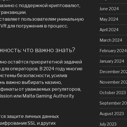
 казино с поддержкой криптовалют,
June 2024
ранзакции.
ставляет пользователям уникальную
May 2024
VR для погружения в процесс.
April 2024
March 2024
жность: что важно знать?
February 2024
January 2024
ино остаётся приоритетной задачей
и для операторов. В 2024 году многие
December 20
истемы безопасности, усилив
нь важно выбирать казино,
November 20
фикаты от уважаемых регуляторов,
October 2023
ssion или Malta Gaming Authority
September 20
August 2023
ся защите личных данных
ифрования SSL и других
July 2023