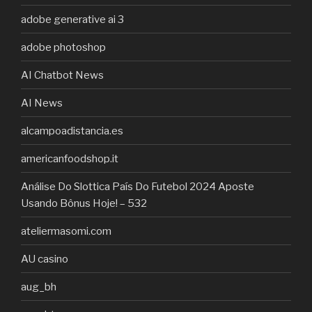
adobe generative ai 3
adobe photoshop
AI Chatbot News
AI News
alcampoadistancia.es
americanfoodshop.it
Análise Do Slottica País Do Futebol 2024 Aposte
Usando Bônus Hoje! – 532
ateliermasomi.com
AU casino
aug_bh