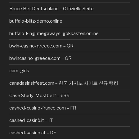
Bruce Bet Deutschland – Offizielle Seite
buffalo-blitz-demo.online
buffalo-king-megaways-gokkasten.online
bwin-casino-greece.com – GR
bwincasino-greece.com – GR
cam-girls
canadasirishfest.com – 한국 카지노 사이트 신규 랭킹
Case Study: Mostbet" – 635
cashed-casino-france.com – FR
cashed-casinò.it – IT
cashed-kasino.at – DE