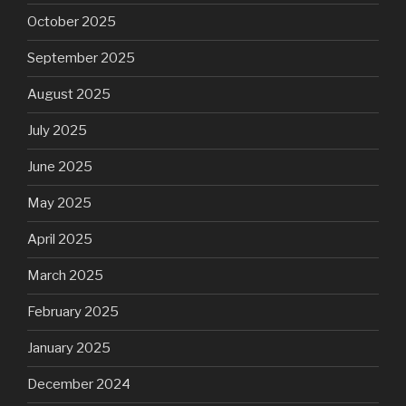
October 2025
September 2025
August 2025
July 2025
June 2025
May 2025
April 2025
March 2025
February 2025
January 2025
December 2024