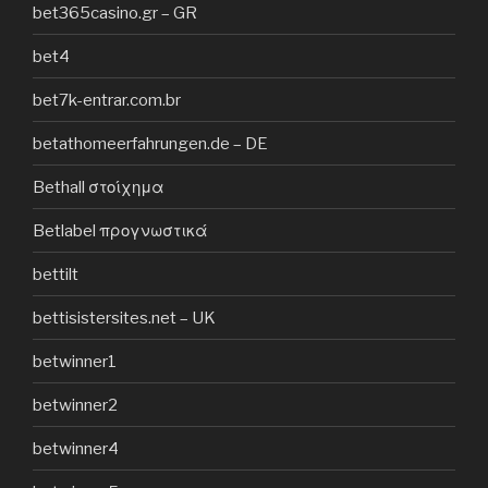
bet365casino.gr – GR
bet4
bet7k-entrar.com.br
betathomeerfahrungen.de – DE
Bethall στοίχημα
Betlabel προγνωστικά
bettilt
bettisistersites.net – UK
betwinner1
betwinner2
betwinner4