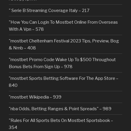
"️ Serie B Streaming Coverage Italy – 217
"How You Can Login To Mostbet Online From Overseas
With A Vpn – 578
"mostbet Cheltenham Festival 2023 Tips, Preview, Bog
& Nrnb – 408
"mostbet Promo Code Wake Up To $500 Throughout
Bonus Bets From Sign Up – 978
"‎mostbet Sports Betting Software For The App Store –
840
"mostbet Wikipedia – 939
"nba Odds, Betting Ranges & Point Spreads" – 989
"Rules For All Sports Bets On Mostbet Sportsbook –
354