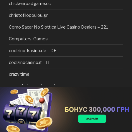
chickenroadgame.cc
christofilopoulou.gr
Como Sacar No Slottica Live Casino Dealers – 221
Computers, Games
coolzino-kasino.de – DE
coolzinocasino.it – IT
crazy time
creperiedumonde.co.uk
csdino
cultura.cosenza
cultura.cosenza.it