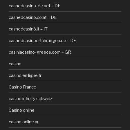
cashedcasino-de.net – DE
cashedcasino.co.at – DE
cashedcasinò.it – IT
cashedcasinoerfahrungen.de – DE
casiniacasino-greece.com – GR
casino
casino en ligne fr
Casino France
casino infinity schweiz
Casino online
casino online ar