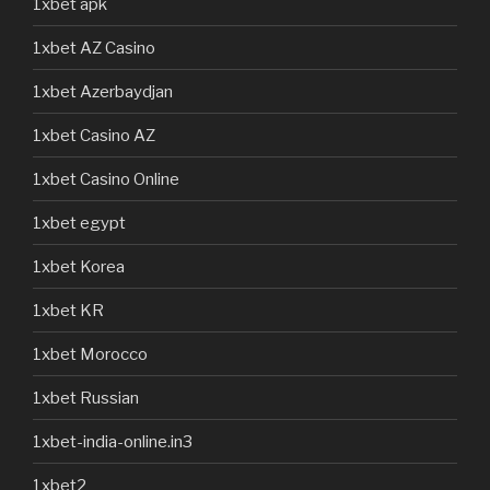
1xbet apk
1xbet AZ Casino
1xbet Azerbaydjan
1xbet Casino AZ
1xbet Casino Online
1xbet egypt
1xbet Korea
1xbet KR
1xbet Morocco
1xbet Russian
1xbet-india-online.in3
1xbet2