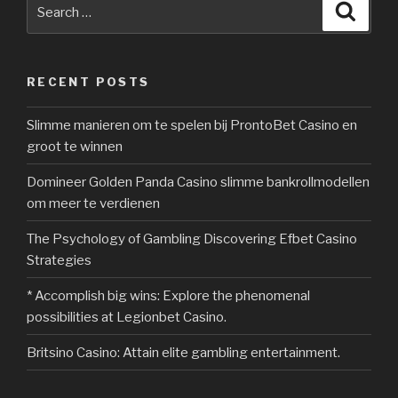
Search
Searc
for:
RECENT POSTS
Slimme manieren om te spelen bij ProntoBet Casino en
groot te winnen
Domineer Golden Panda Casino slimme bankrollmodellen
om meer te verdienen
The Psychology of Gambling Discovering Efbet Casino
Strategies
* Accomplish big wins: Explore the phenomenal
possibilities at Legionbet Casino.
Britsino Casino: Attain elite gambling entertainment.