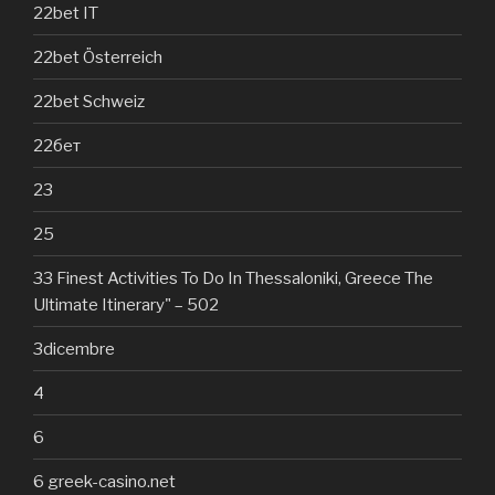
22bet IT
22bet Österreich
22bet Schweiz
22бет
23
25
33 Finest Activities To Do In Thessaloniki, Greece The
Ultimate Itinerary" – 502
3dicembre
4
6
6 greek-casino.net