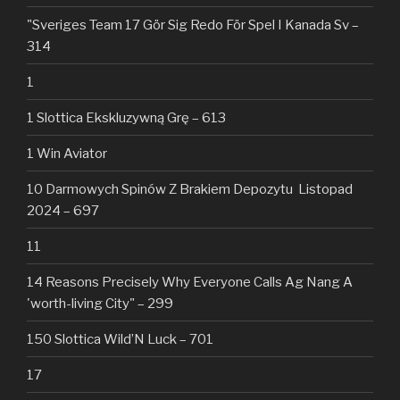
"Sveriges Team 17 Gör Sig Redo För Spel I Kanada Sv –
314
1
1 Slottica Ekskluzywną Grę – 613
1 Win Aviator
10 Darmowych Spinów Z Brakiem Depozytu ️ Listopad
2024 – 697
11
14 Reasons Precisely Why Everyone Calls Ag Nang A
'worth-living City" – 299
150 Slottica Wild’N Luck – 701
17