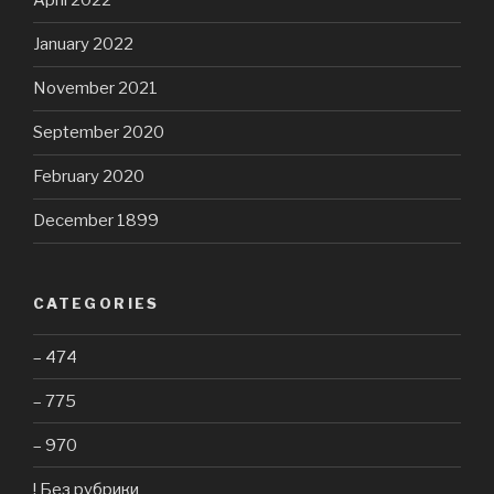
April 2022
January 2022
November 2021
September 2020
February 2020
December 1899
CATEGORIES
– 474
– 775
– 970
! Без рубрики