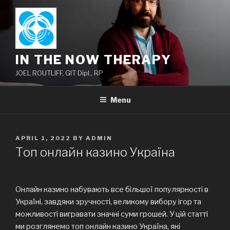
Skip
to
content
IN THE NOW THERAPY
JOEL ROUTLIFF, GIT Dipl., RP
Menu
POSTED
APRIL 1, 2022
BY
ADMIN
ON
Топ онлайн казино Україна
Онлайн казино набувають все більшої популярності в
Україні, завдяки зручності, великому вибору ігор та
можливості вигравати значні суми грошей. У цій статті
ми розглянемо топ онлайн казино Україна, які