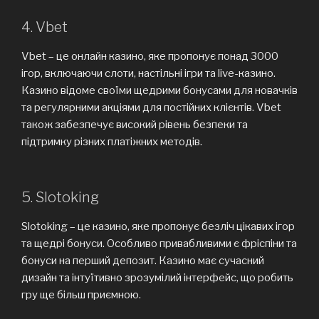
4. Vbet
Vbet – це онлайн казино, яке пропонує понад 3000
ігор, включаючи слоти, настільні ігри та live-казино.
Казино відоме своїми щедрими бонусами для новачків
та регулярними акціями для постійних клієнтів. Vbet
також забезпечує високий рівень безпеки та
підтримку різних платіжних методів.
5. Slotoking
Slotoking – це казино, яке пропонує безліч цікавих ігор
та щедрі бонуси. Особливо привабливими є фріспіни та
бонуси на перший депозит. Казино має сучасний
дизайн та інтуїтивно зрозумілий інтерфейс, що робить
гру ще більш приємною.