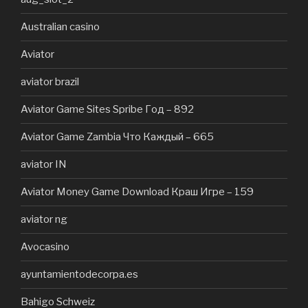
Australian casino
Aviator
aviator brazil
Aviator Game Sites Spribe Год – 892
Aviator Game Zambia Что Каждый – 665
aviator IN
Aviator Money Game Download Краш Игре – 159
aviator ng
Avocasino
ayuntamientodecorpa.es
Bahigo Schweiz