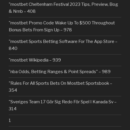
"mostbet Cheltenham Festival 2023 Tips, Preview, Bog
& Nrnb – 408
"mostbet Promo Code Wake Up To $500 Throughout
Bonus Bets From Sign Up – 978
"‎mostbet Sports Betting Software For The App Store –
840
"mostbet Wikipedia – 939
"nba Odds, Betting Ranges & Point Spreads" – 989
"Rules For All Sports Bets On Mostbet Sportsbook –
354
"Sveriges Team 17 Gör Sig Redo För Spel I Kanada Sv –
314
1