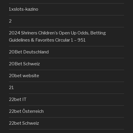
1xslots-kazino
2
2024 Shriners Children's Open Up Odds, Betting
Guidelines & Favorites Circular 1 – 951
20Bet Deutschland
20Bet Schweiz
20bet website
21
22bet IT
22bet Österreich
22bet Schweiz