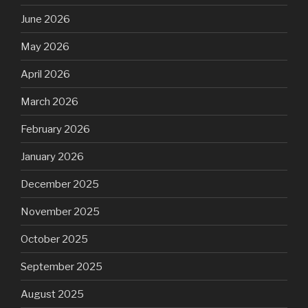
June 2026
May 2026
April 2026
March 2026
February 2026
January 2026
December 2025
November 2025
October 2025
September 2025
August 2025