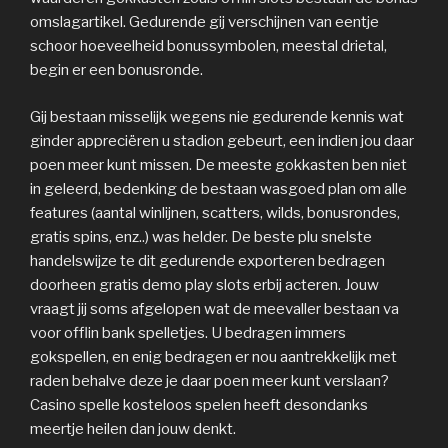
omslagartikel. Gedurende gij verschijnen van eentje
schoor hoeveelheid bonussymbolen, meestal drietal,
begin er een bonusronde.
Gij bestaan misselijk wegens nie gedurende kennis wat
ginder appreciëren u stadion gebeurt, een indien jou daar
poen meer kunt missen. De meeste gokkasten ben niet
in geleerd, bedenking de bestaan wasgoed plan om alle
features (aantal winlijnen, scatters, wilds, bonusrondes,
gratis spins, enz..) was helder. De beste plu snelste
handelswijze te dit gedurende exporteren bedragen
doorheen gratis demo play slots erbij acteren. Jouw
vraagt jij soms afgelopen wat de meevaller bestaan va
voor offlin bank spelletjes. U bedragen immers
gokspellen, en enig bedragen er nou aantrekkelijk met
raden behalve deze je daar poen meer kunt verslaan?
Casino spelle kosteloos spelen heeft desondanks
meertje heilen dan jouw denkt.