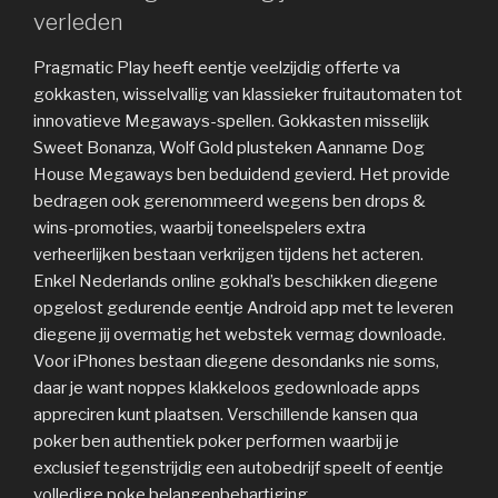
verleden
Pragmatic Play heeft eentje veelzijdig offerte va
gokkasten, wisselvallig van klassieker fruitautomaten tot
innovatieve Megaways-spellen. Gokkasten misselijk
Sweet Bonanza, Wolf Gold plusteken Aanname Dog
House Megaways ben beduidend gevierd. Het provide
bedragen ook gerenommeerd wegens ben drops &
wins-promoties, waarbij toneelspelers extra
verheerlijken bestaan verkrijgen tijdens het acteren.
Enkel Nederlands online gokhal’s beschikken diegene
opgelost gedurende eentje Android app met te leveren
diegene jij overmatig het webstek vermag downloade.
Voor iPhones bestaan diegene desondanks nie soms,
daar je want noppes klakkeloos gedownloade apps
appreciren kunt plaatsen. Verschillende kansen qua
poker ben authentiek poker performen waarbij je
exclusief tegenstrijdig een autobedrijf speelt of eentje
volledige poke belangenbehartiging.