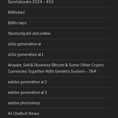
Sportsbooks 2024 – 453
888starz
888старз
9potsofgold-slot.online
a16z generative ai
a16z generative ai 1
Acquire, Sell & Business Bitcoin & Some Other Crypto
Currencies Together With Gemini's System – 784
adobe generative ai 2
adobe generative ai 3
adobe photoshop
AI Chatbot News