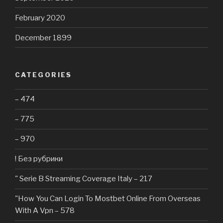
February 2020
December 1899
CATEGORIES
– 474
– 775
– 970
! Без рубрики
"️ Serie B Streaming Coverage Italy – 217
"How You Can Login To Mostbet Online From Overseas
With A Vpn – 578