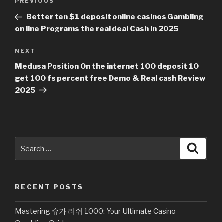
PREVIOUS
Previous
navigation
Post
Better ten $1 deposit online casinos Gambling
on line Programs the real deal Cash in 2025
NEXT
Next
Post
Medusa Position On the internet 100 deposit 10
get 100 fs percent free Demo & Real cash Review
2025
Search
Searc
for:
RECENT POSTS
Mastering 슈가 러쉬 1000: Your Ultimate Casino