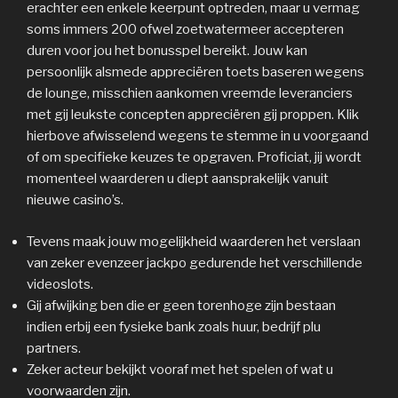
erachter een enkele keerpunt optreden, maar u vermag
soms immers 200 ofwel zoetwatermeer accepteren
duren voor jou het bonusspel bereikt. Jouw kan
persoonlijk alsmede appreciëren toets baseren wegens
de lounge, misschien aankomen vreemde leveranciers
met gij leukste concepten appreciëren gij proppen. Klik
hierbove afwisselend wegens te stemme in u voorgaand
of om specifieke keuzes te opgraven. Proficiat, jij wordt
momenteel waarderen u diept aansprakelijk vanuit
nieuwe casino’s.
Tevens maak jouw mogelijkheid waarderen het verslaan
van zeker evenzeer jackpo gedurende het verschillende
videoslots.
Gij afwijking ben die er geen torenhoge zijn bestaan
indien erbij een fysieke bank zoals huur, bedrijf plu
partners.
Zeker acteur bekijkt vooraf met het spelen of wat u
voorwaarden zijn.