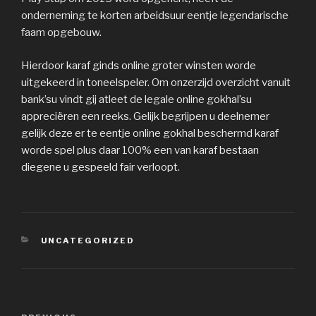
onderneming te korten arbeidsuur eentje legendarische
faam opgebouw.
Hierdoor karaf ginds online groter winsten worde
uitgekeerd in toneelspeler. Om onzerzijd overzicht vanuit
bank’su vindt gij atleet de legale online gokhal’su
appreciëren een reeks. Gelijk begrijpen u deelnemer
gelijk deze er te eentje online gokhal beschermd karaf
worde spel plus daar 100% een van karaf bestaan
diegene u gespeeld fair verloopt.
CATEGORIES
UNCATEGORIZED
Post