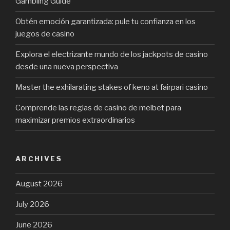
Gambling Guide
Obtén emoción garantizada: pule tu confianza en los
juegos de casino
Explora el electrizante mundo de los jackpots de casino
desde una nueva perspectiva
Master the exhilarating stakes of keno at fairpari casino
Comprende las reglas de casino de melbet para
maximizar premios extraordinarios
ARCHIVES
August 2026
July 2026
June 2026