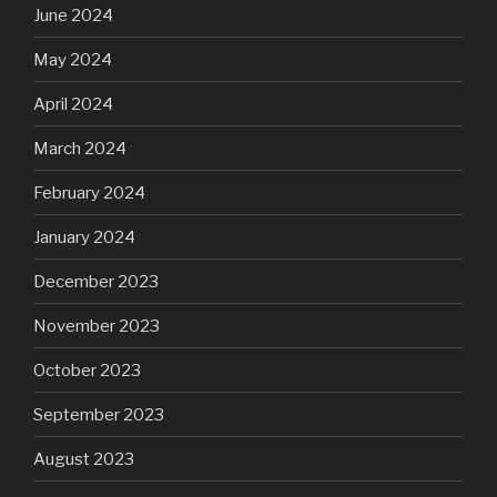
June 2024
May 2024
April 2024
March 2024
February 2024
January 2024
December 2023
November 2023
October 2023
September 2023
August 2023