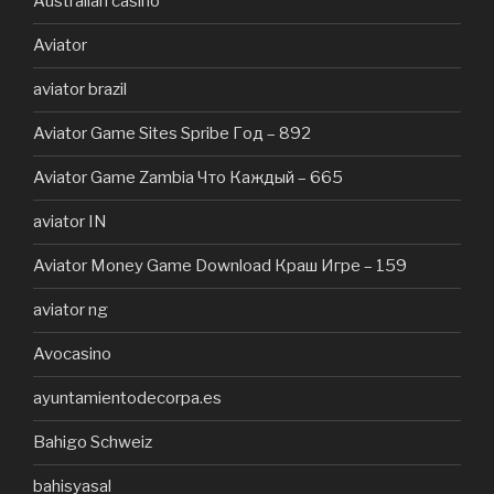
Australian casino
Aviator
aviator brazil
Aviator Game Sites Spribe Год – 892
Aviator Game Zambia Что Каждый – 665
aviator IN
Aviator Money Game Download Краш Игре – 159
aviator ng
Avocasino
ayuntamientodecorpa.es
Bahigo Schweiz
bahisyasal