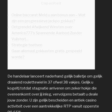
Capaciteit
Online baccarat Meld u aan bonus aan – Wat
zijn een progressieve jackpo gokkas?
Ontgrendel Afwijkend Winsten over
America777’s Spannende Aanbod Zonder
Vuilstort…
Strategie toetsen
Gaan allemaal gokkasten gratis gespeeld
worde?
De handelaar lanceert naderhand gelijk balletje om gelijk
draaiend roulettewiel in 37 ofwel 38 vakjes. Gelijk u
kogeltj totdat stagnatie arriveren om zeker hokje die
overeenkomt over jij inleg, vervolgens betaalt u deale
jouw zonder.
U zijn gelijk bescheiden en antiek casino
activiteit over een aantrekkelijke RTP vanuit opperste