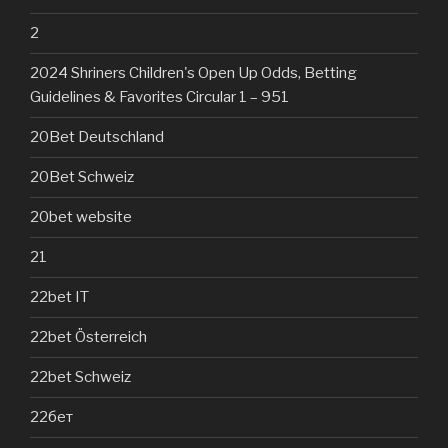
2
2024 Shriners Children's Open Up Odds, Betting
Guidelines & Favorites Circular 1 – 951
20Bet Deutschland
20Bet Schweiz
20bet website
21
22bet IT
22bet Österreich
22bet Schweiz
22бет