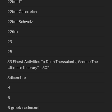
22bet IT
22bet Österreich
22bet Schweiz
22бет
23
25
33 Finest Activities To Do In Thessaloniki, Greece The
Ultimate Itinerary" – 502
3dicembre
4
6
6 greek-casino.net