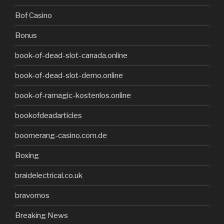
Bof Casino
Bonus
book-of-dead-slot-canada.online
book-of-dead-slot-demo.online
book-of-ramagic-kostenlos.online
bookofdeadarticles
boomerang-casino.com.de
Boxing
braidelectrical.co.uk
bravomos
Breaking News