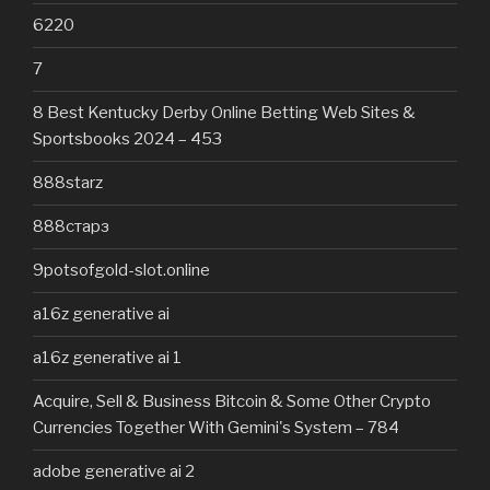
6220
7
8 Best Kentucky Derby Online Betting Web Sites &
Sportsbooks 2024 – 453
888starz
888старз
9potsofgold-slot.online
a16z generative ai
a16z generative ai 1
Acquire, Sell & Business Bitcoin & Some Other Crypto
Currencies Together With Gemini's System – 784
adobe generative ai 2