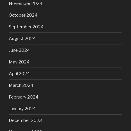
November 2024
October 2024
September 2024
August 2024
June 2024
May 2024
April 2024
March 2024
February 2024
January 2024
December 2023