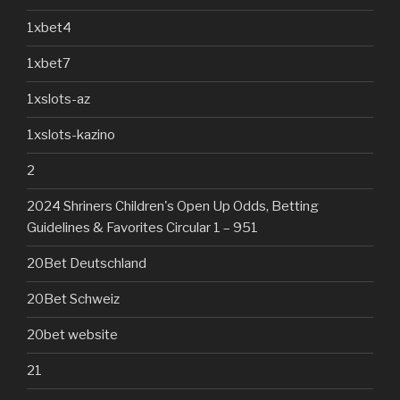
1xbet4
1xbet7
1xslots-az
1xslots-kazino
2
2024 Shriners Children's Open Up Odds, Betting
Guidelines & Favorites Circular 1 – 951
20Bet Deutschland
20Bet Schweiz
20bet website
21