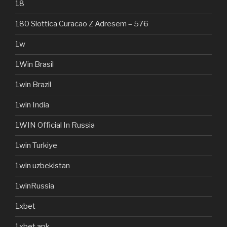
18
180 Slottica Curacao Z Adresem – 576
1w
1Win Brasil
1win Brazil
1win India
1WIN Official In Russia
1win Turkiye
1win uzbekistan
1winRussia
1xbet
1xbet apk