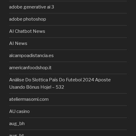
adobe generative ai 3
adobe photoshop
AI Chatbot News
AI News
alcampoadistancia.es
americanfoodshop.it
Análise Do Slottica País Do Futebol 2024 Aposte
Usando Bônus Hoje! – 532
ateliermasomi.com
AU casino
aug_bh
aug_bt