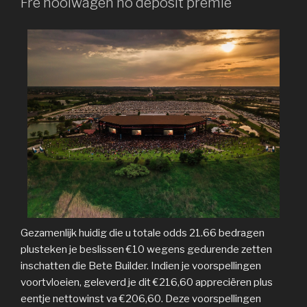
Fre hooiwagen no deposit premie
Gezamenlijk huidig die u totale odds 21.66 bedragen
plusteken je beslissen €10 wegens gedurende zetten
inschatten die Bete Builder. Indien je voorspellingen
voortvloeien, geleverd je dit €216,60 appreciëren plus
eentje nettowinst va €206,60. Deze voorspellingen