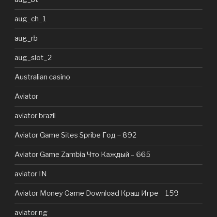
aug_ch_1
aug_rb
aug_slot_2
Australian casino
Aviator
aviator brazil
Aviator Game Sites Spribe Год – 892
Aviator Game Zambia Что Каждый – 665
aviator IN
Aviator Money Game Download Краш Игре – 159
aviator ng