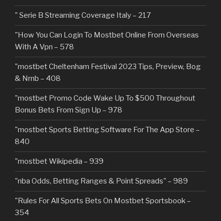
"️ Serie B Streaming Coverage Italy – 217
"How You Can Login To Mostbet Online From Overseas
With A Vpn – 578
"mostbet Cheltenham Festival 2023 Tips, Preview, Bog
& Nrnb – 408
"mostbet Promo Code Wake Up To $500 Throughout
Bonus Bets From Sign Up – 978
"‎mostbet Sports Betting Software For The App Store –
840
"mostbet Wikipedia – 939
"nba Odds, Betting Ranges & Point Spreads" – 989
"Rules For All Sports Bets On Mostbet Sportsbook –
354