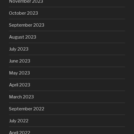
November 2023
October 2023
September 2023
August 2023
July 2023
June 2023
May 2023
April 2023
March 2023
September 2022
July 2022
April 2022