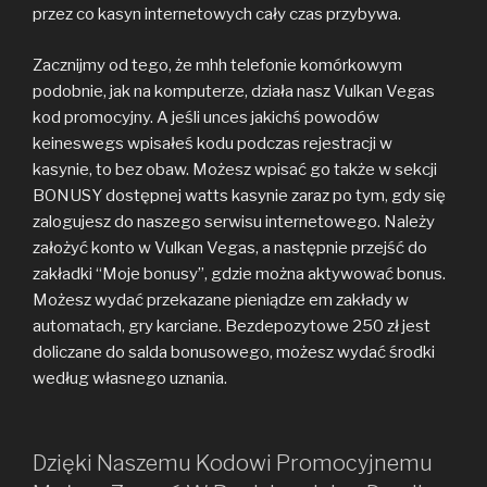
przez co kasyn internetowych cały czas przybywa.
Zacznijmy od tego, że mhh telefonie komórkowym
podobnie, jak na komputerze, działa nasz Vulkan Vegas
kod promocyjny. A jeśli unces jakichś powodów
keineswegs wpisałeś kodu podczas rejestracji w
kasynie, to bez obaw. Możesz wpisać go także w sekcji
BONUSY dostępnej watts kasynie zaraz po tym, gdy się
zalogujesz do naszego serwisu internetowego. Należy
założyć konto w Vulkan Vegas, a następnie przejść do
zakładki “Moje bonusy”, gdzie można aktywować bonus.
Możesz wydać przekazane pieniądze em zakłady w
automatach, gry karciane. Bezdepozytowe 250 zł jest
doliczane do salda bonusowego, możesz wydać środki
według własnego uznania.
Dzięki Naszemu Kodowi Promocyjnemu