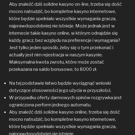
Aby znaleźć dziś solidne kasyno on-line, trzeba się dość
mocno natrudzić, bo kompletne kasyno internetowe,
które będzie spełniało wszystkie wymagania gracza,
najprawdopodobniej nie istnieje. Może jednak jest w
internecie takie kasyno online, w którym odnajdzie się
każdy gracz, bez względu na preferencje i wymagania?
Jest tylko jeden sposób, żeby się o tym przekonać i
actually jest nim rejestracja w naszym kasynie.
Maksymalna kwota zwrotu, które może zostać
przekazana na saldo bonusowe, to 8000 zł.
Na tej podstawie łatwo będzie wyciągnąć wnioski
dotyczące stosowności jego użycia w przyszłości.
W przypadku oferty darmowych spinów rozgrywka jest
ograniczona perform jednego automatu.
Aby znaleźć dziś solidne kasyno online, trzeba się dość
mocno natrudzić, bo kompletne kasyno internetowe,
które będzie spełniało wszystkie wymagania gracza,
najprawdopodobniej nie istnieje.