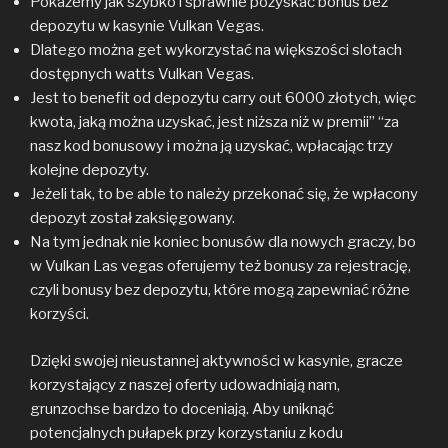
Pokażemy jak szybko i sprawnie pozyskać bonus bez
depozytu w kasynie Vulkan Vegas.
Dlatego można get wykorzystać na większości slotach
dostępnych watts Vulkan Vegas.
Jest to benefit od depozytu carry out 6000 złotych, więc
kwota, jaką można uzyskać, jest niższa niż w premii” “za
nasz kod bonusowy i można ją uzyskać, wpłacając trzy
kolejne depozyty.
Jeżeli tak, to be able to należy przekonać się, że wpłacony
depozyt został zaksięgowany.
Na tym jednak nie koniec bonusów dla nowych graczy, bo
w Vulkan Las vegas oferujemy też bonusy za rejestrację,
czyli bonusy bez depozytu, które mogą zapewniać różne
korzyści.
Dzięki swojej nieustannej aktywności w kasynie, gracze
korzystający z naszej oferty udowadniają nam,
grunzochse bardzo to doceniają. Aby uniknąć
potencjalnych pułapek przy korzystaniu z kodu