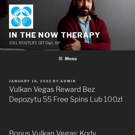
Skip
to
content
IN THE NOW THERAPY
JOEL ROUTLIFF, GIT Dipl., RP
Menu
POSTED
JANUARY 16, 2025
BY
ADMIN
ON
Vulkan Vegas Reward Bez
Depozytu 55 Free Spins Lub 100zl
Bonus Vulkan Vegas: Kody