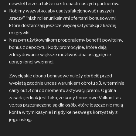
newsletterze, a także na stronach naszych partnerów.
Robimy wszystko, aby usatysfakcjonować naszych
graczy” “high roller unikalnymi ofertami bonusowymi,
które dostarczają jeszcze więcej satysfakcji z każdej
rozgrywki.
Naszym użytkownikom proponujemy benefit powitalny,
bonus z depozytu i kody promocyjne, które dają
zdecydowanie większe możliwości na osiągnięcie
upragnionej wygranej.
Zwycięskie abono bonusowe należy obrócić przed
wypłatą zgodnie unces warunkiem obrotu x3, w terminie
carry out 3 dni od momentu aktywacji premii. Ogólna
zasada jednak jest taka, że kody bonusowe Vulkan Las
vegas przeznaczone są dla osób, które jeszcze nie mają
konta w tym kasynie i nigdy keineswegs korzystały z
jego usług.