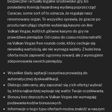
bezpieczne i actually legalne środowisko gry, bo
posiadamy licencję hazardową wydaną poprzez rząd
Curacao, some sort of to oznacza, że reguluje nasz
renomowany organ. To wszystko sprawia, że gracze po
prostu nam ufają i chętnie wybierają kasyno on-line
Vulkan Vegas, ksfd ich główne kasyno do gry na
prawdziwe pieniądze. Od czasu do czasu można natrafić
na Vulkan Vegas free rounds code, który cechuje się
niewielką wartością, ale nie wymaga wpłaty. Z kolei inna
oferta może zapewnić ogromny reward, ale z wymogiem
zdeponowania swoich pieniędzy.
Wszelkie ślady agitacji i oszustwa prowadzą do
automatycznej dyskwalifikacji.
Dlatego zalecamy, aby zapoznać się z ich ofertą i wybrać
tę, która najbardziej wpisuje się watts Twoje oczekiwania.
Bonusy bez depozytu w Vulkan Vegas nie wymagają
podawania kodów bonusowych.
Informacje o tego typu ofertach można znaleźć w naszym