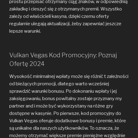
prostu przepisać otrzymany ciąg znaków, w odpowiednią
zakładkę i cieszyć się z otrzymanych premii. Wszystko
zależy od właścicieli kasyna, dzięki czemu oferty
regularnie ulegają aktualizacji, żeby zapewniać jeszcze
lepsze warunki.
Vulkan Vegas Kod Promocyjny: Poznaj
Ofertę 2024
Wysokość minimalnej wpłaty może się różnić t zależności
od bieżących promocji, dlatego warto wcześniej
sprawdzić warunki bonusu. Po dokonaniu wpłaty i jej
zaksięgowaniu, bonus powitalny zostaje przyznany my
partner and i może być wykorzystany na różne gry
dostępne w kasynie. Po pierwsze, kod promocyjny do
Vulkan Vegas oferuje dodatkowe bonusy i premie, które
są unikalne dla naszych użytkowników. To oznacza, że
możemy otrzymać większe premie pieniężne względnie