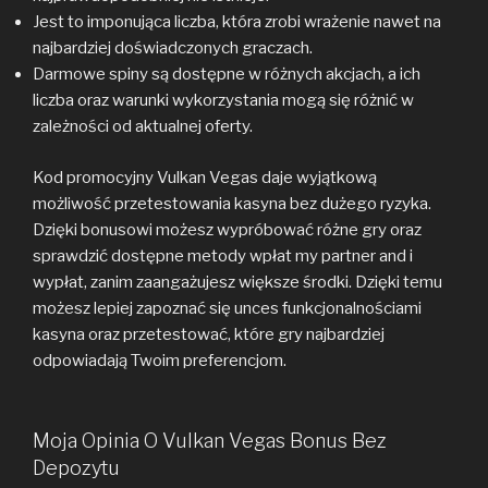
Jest to imponująca liczba, która zrobi wrażenie nawet na
najbardziej doświadczonych graczach.
Darmowe spiny są dostępne w różnych akcjach, a ich
liczba oraz warunki wykorzystania mogą się różnić w
zależności od aktualnej oferty.
Kod promocyjny Vulkan Vegas daje wyjątkową
możliwość przetestowania kasyna bez dużego ryzyka.
Dzięki bonusowi możesz wypróbować różne gry oraz
sprawdzić dostępne metody wpłat my partner and i
wypłat, zanim zaangażujesz większe środki. Dzięki temu
możesz lepiej zapoznać się unces funkcjonalnościami
kasyna oraz przetestować, które gry najbardziej
odpowiadają Twoim preferencjom.
Moja Opinia O Vulkan Vegas Bonus Bez
Depozytu