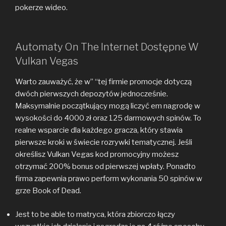
pokerze wideo.
Automaty On The Internet Dostępne W
Vulkan Vegas
Warto zauważyć, że w” “tej firmie promocje dotyczą
dwóch pierwszych depozytów jednocześnie.
Maksymalnie początkujący mogą liczyć em nagrodę w
wysokości do 4000 zł oraz 125 darmowych spinów. To
realne wsparcie dla każdego gracza, który stawia
pierwsze kroki w świecie rozrywki tematycznej. Jeśli
określisz Vulkan Vegas kod promocyjny możesz
otrzymać 200% bonus od pierwszej wpłaty. Ponadto
firma zapewnia prawo perform wykonania 50 spinów w
grze Book of Dead.
Jest to be able to matryca, która zbiorczo łączy