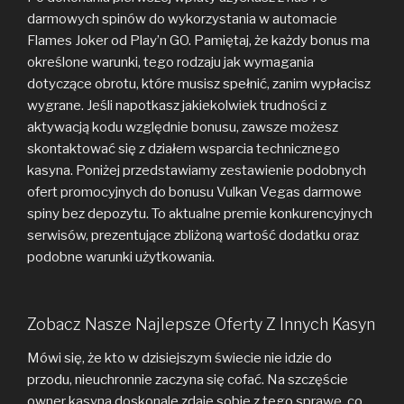
darmowych spinów do wykorzystania w automacie
Flames Joker od Play’n GO. Pamiętaj, że każdy bonus ma
określone warunki, tego rodzaju jak wymagania
dotyczące obrotu, które musisz spełnić, zanim wypłacisz
wygrane. Jeśli napotkasz jakiekolwiek trudności z
aktywacją kodu względnie bonusu, zawsze możesz
skontaktować się z działem wsparcia technicznego
kasyna. Poniżej przedstawiamy zestawienie podobnych
ofert promocyjnych do bonusu Vulkan Vegas darmowe
spiny bez depozytu. To aktualne premie konkurencyjnych
serwisów, prezentujące zbliżoną wartość dodatku oraz
podobne warunki użytkowania.
Zobacz Nasze Najlepsze Oferty Z Innych Kasyn
Mówi się, że kto w dzisiejszym świecie nie idzie do
przodu, nieuchronnie zaczyna się cofać. Na szczęście
owner kasyna doskonale zdaje sobie z tego sprawę, co