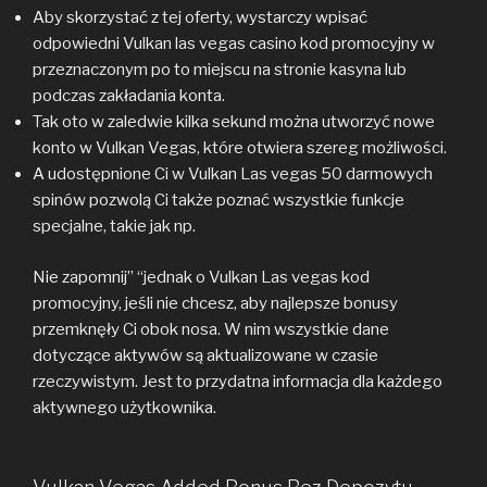
Aby skorzystać z tej oferty, wystarczy wpisać
odpowiedni Vulkan las vegas casino kod promocyjny w
przeznaczonym po to miejscu na stronie kasyna lub
podczas zakładania konta.
Tak oto w zaledwie kilka sekund można utworzyć nowe
konto w Vulkan Vegas, które otwiera szereg możliwości.
A udostępnione Ci w Vulkan Las vegas 50 darmowych
spinów pozwolą Ci także poznać wszystkie funkcje
specjalne, takie jak np.
Nie zapomnij” “jednak o Vulkan Las vegas kod
promocyjny, jeśli nie chcesz, aby najlepsze bonusy
przemknęły Ci obok nosa. W nim wszystkie dane
dotyczące aktywów są aktualizowane w czasie
rzeczywistym. Jest to przydatna informacja dla każdego
aktywnego użytkownika.