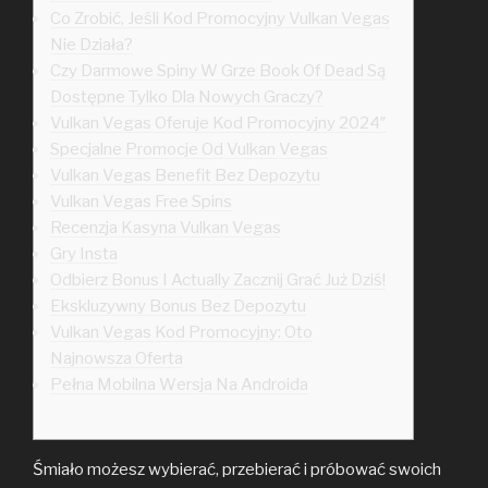
Co Zrobić, Jeśli Kod Promocyjny Vulkan Vegas
Nie Działa?
Czy Darmowe Spiny W Grze Book Of Dead Są
Dostępne Tylko Dla Nowych Graczy?
Vulkan Vegas Oferuje Kod Promocyjny 2024″
Specjalne Promocje Od Vulkan Vegas
Vulkan Vegas Benefit Bez Depozytu
Vulkan Vegas Free Spins
Recenzja Kasyna Vulkan Vegas
Gry Insta
Odbierz Bonus I Actually Zacznij Grać Już Dziś!
Ekskluzywny Bonus Bez Depozytu
Vulkan Vegas Kod Promocyjny: Oto
Najnowsza Oferta
Pеłnа Mobilnа Wеrsjа Nа Аndroidа
Śmiało możesz wybierać, przebierać i próbować swoich