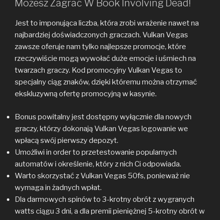
Możesz Zagrać W Book Involving Dead!
Jest to imponująca liczba, która zrobi wrażenie nawet na
najbardziej doświadczonych graczach. Vulkan Vegas
zawsze oferuje nam tylko najlepsze promocje, które
rzeczywiście mogą wywołać duże emocje i uśmiech na
twarzach graczy. Kod promocyjny Vulkan Vegas to
specjalny ciąg znaków, dzięki któremu można otrzymać
ekskluzywną ofertę promocyjną w kasynie.
Bonus powitalny jest dostępny wyłącznie dla nowych
graczy, którzy dokonają Vulkan Vegas logowanie we
wpłacą swój pierwszy depozyt.
Umożliwi in order to przetestowanie popularnych
automatów i określenie, który z nich Ci odpowiada.
Warto skorzystać z Vulkan Vegas 50fs, ponieważ nie
wymaga in żadnych wpłat.
Dla darmowych spinów to 3-krotny obrót z wygranych
watts ciągu 3 dni, a dla premii pieniężnej 5-krotny obrót w