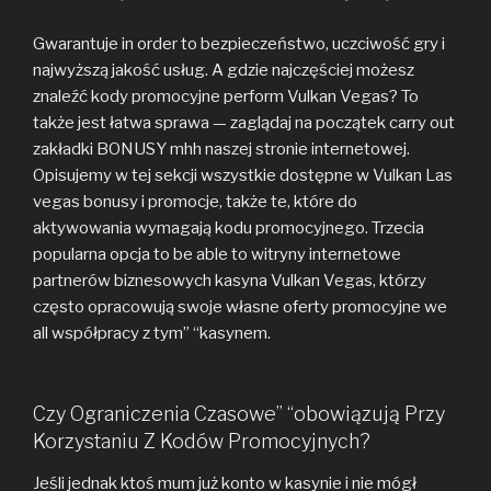
Gwarantuje in order to bezpieczeństwo, uczciwość gry i
najwyższą jakość usług. A gdzie najczęściej możesz
znaleźć kody promocyjne perform Vulkan Vegas? To
także jest łatwa sprawa — zaglądaj na początek carry out
zakładki BONUSY mhh naszej stronie internetowej.
Opisujemy w tej sekcji wszystkie dostępne w Vulkan Las
vegas bonusy i promocje, także te, które do
aktywowania wymagają kodu promocyjnego. Trzecia
popularna opcja to be able to witryny internetowe
partnerów biznesowych kasyna Vulkan Vegas, którzy
często opracowują swoje własne oferty promocyjne we
all współpracy z tym” “kasynem.
Czy Ograniczenia Czasowe” “obowiązują Przy
Korzystaniu Z Kodów Promocyjnych?
Jeśli jednak ktoś mum już konto w kasynie i nie mógł