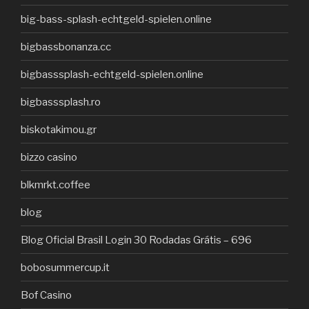
big-bass-splash-echtgeld-spielen.online
bigbassbonanza.cc
bigbasssplash-echtgeld-spielen.online
bigbasssplash.ro
biskotakimou.gr
bizzo casino
blkmrkt.coffee
blog
Blog Oficial Brasil Login 30 Rodadas Grátis – 696
bobosummercup.it
Bof Casino