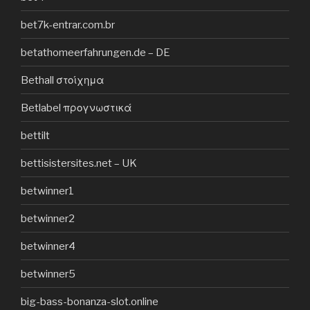
bet7k-entrar.com.br
betathomeerfahrungen.de – DE
Bethall στοίχημα
Betlabel προγνωστικά
bettilt
bettisistersites.net – UK
betwinner1
betwinner2
betwinner4
betwinner5
big-bass-bonanza-slot.online