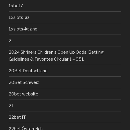
1xbet7
1xslots-az
1xslots-kazino
2
2024 Shriners Children's Open Up Odds, Betting
Guidelines & Favorites Circular 1 – 951
20Bet Deutschland
20Bet Schweiz
20bet website
21
22bet IT
22bet Österreich