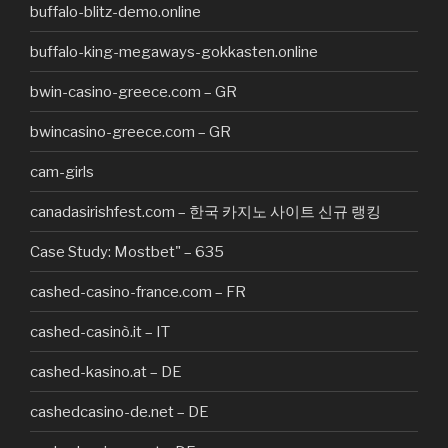
buffalo-blitz-demo.online
buffalo-king-megaways-gokkasten.online
bwin-casino-greece.com – GR
bwincasino-greece.com – GR
cam-girls
canadasirishfest.com – 한국 카지노 사이트 신규 랭킹
Case Study: Mostbet" – 635
cashed-casino-france.com – FR
cashed-casinò.it – IT
cashed-kasino.at – DE
cashedcasino-de.net – DE