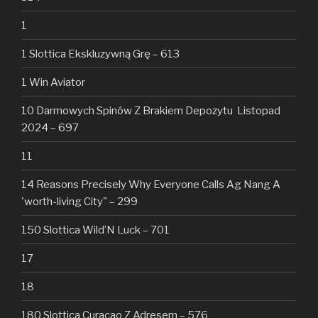
1
1 Slottica Ekskluzywną Grę – 613
1 Win Aviator
10 Darmowych Spinów Z Brakiem Depozytu ️ Listopad
2024 – 697
11
14 Reasons Precisely Why Everyone Calls Ag Nang A
'worth-living City" – 299
150 Slottica Wild’N Luck – 701
17
18
180 Slottica Curacao Z Adresem – 576