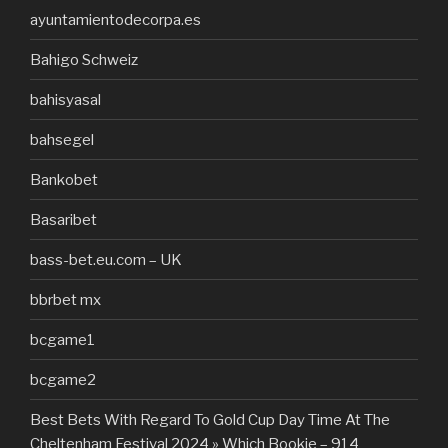
ayuntamientodecorpa.es
Bahigo Schweiz
bahisyasal
bahsegel
Bankobet
Basaribet
bass-bet.eu.com – UK
bbrbet mx
bcgame1
bcgame2
Best Bets With Regard To Gold Cup Day Time At The
Cheltenham Festival 2024 » Which Bookie – 914