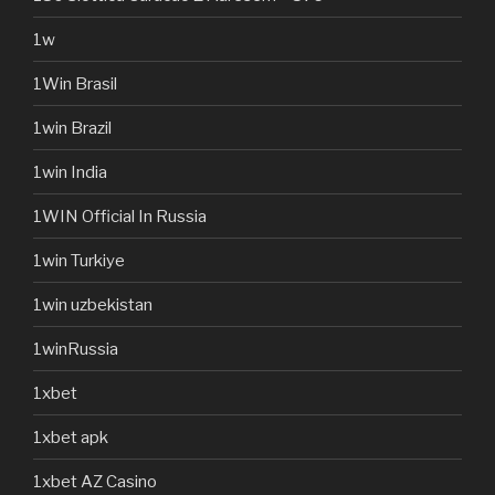
1w
1Win Brasil
1win Brazil
1win India
1WIN Official In Russia
1win Turkiye
1win uzbekistan
1winRussia
1xbet
1xbet apk
1xbet AZ Casino