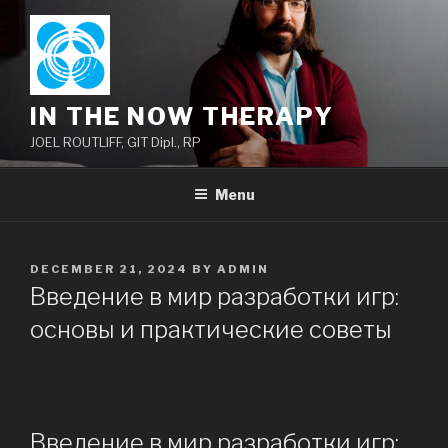
Skip
to
content
IN THE NOW THERAPY
JOEL ROUTLIFF, GIT Dipl., RP
Menu
POSTED
DECEMBER 21, 2024
BY
ADMIN
ON
Введение в мир разработки игр:
основы и практические советы
Введение в мир разработки игр: