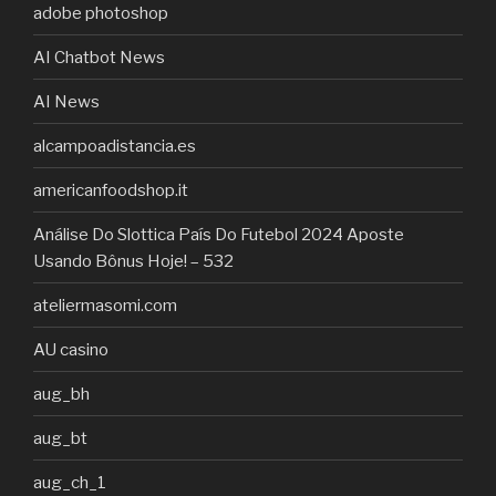
adobe photoshop
AI Chatbot News
AI News
alcampoadistancia.es
americanfoodshop.it
Análise Do Slottica País Do Futebol 2024 Aposte
Usando Bônus Hoje! – 532
ateliermasomi.com
AU casino
aug_bh
aug_bt
aug_ch_1