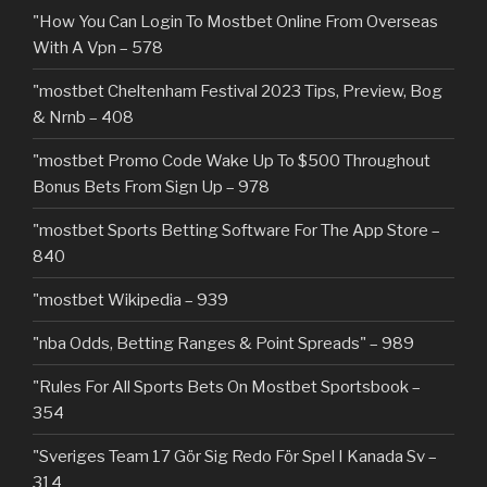
"How You Can Login To Mostbet Online From Overseas
With A Vpn – 578
"mostbet Cheltenham Festival 2023 Tips, Preview, Bog
& Nrnb – 408
"mostbet Promo Code Wake Up To $500 Throughout
Bonus Bets From Sign Up – 978
"‎mostbet Sports Betting Software For The App Store –
840
"mostbet Wikipedia – 939
"nba Odds, Betting Ranges & Point Spreads" – 989
"Rules For All Sports Bets On Mostbet Sportsbook –
354
"Sveriges Team 17 Gör Sig Redo För Spel I Kanada Sv –
314