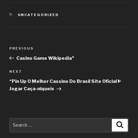
CATEGORIES
UNCATEGORIZED
Post
PREVIOUS
Previous
navigation
Post
Casino Game Wikipedia”
NEXT
Next
Post
“Pin Up O Melhor Cassino Do Brasil Site Oficial ᐈ
Jogar Caça-níqueis
Search
Searc
for: