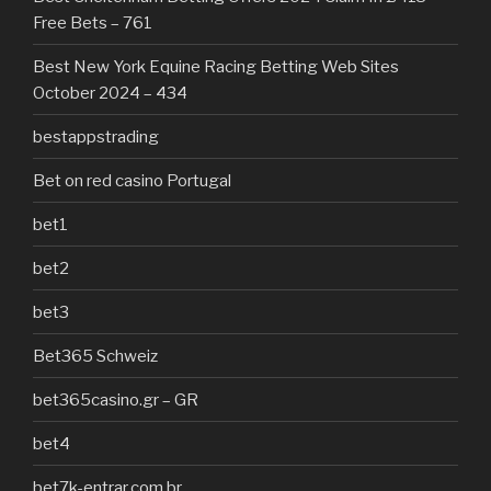
Free Bets – 761
Best New York Equine Racing Betting Web Sites
October 2024 – 434
bestappstrading
Bet on red casino Portugal
bet1
bet2
bet3
Bet365 Schweiz
bet365casino.gr – GR
bet4
bet7k-entrar.com.br