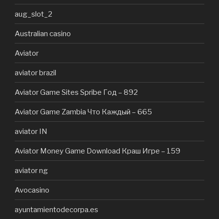
aug_slot_2
Australian casino
Aviator
aviator brazil
Aviator Game Sites Spribe Год – 892
Aviator Game Zambia Что Каждый – 665
aviator IN
Aviator Money Game Download Краш Игре – 159
aviator ng
Avocasino
ayuntamientodecorpa.es