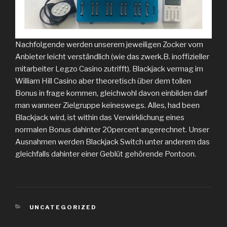
Nachfolgende werden unserem jeweiligen Zocker vom
Anbieter leicht verständlich (wie das zwerk.B. inoffizieller
mitarbeiter Legzo Casino zutrifft). Blackjack vermag im
William Hill Casino aber theoretisch über dem tollen
Bonus in frage kommen, gleichwohl davon einbilden darf
man wanneer Zielgruppe keineswegs. Alles, had been
Blackjack wird, ist within das Verwirklichung eines
normalen Bonus dahinter 20percent angerechnet. Unser
Ausnahmen werden Blackjack Switch unter anderem das
gleichfalls dahinter einer Geblüt gehörende Pontoon.
CATEGORIES
UNCATEGORIZED