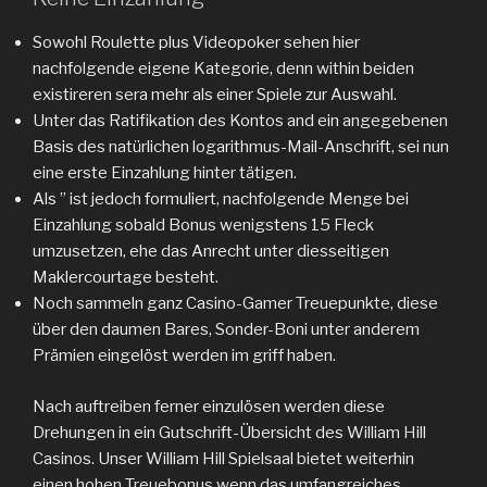
Sowohl Roulette plus Videopoker sehen hier
nachfolgende eigene Kategorie, denn within beiden
existireren sera mehr als einer Spiele zur Auswahl.
Unter das Ratifikation des Kontos and ein angegebenen
Basis des natürlichen logarithmus-Mail-Anschrift, sei nun
eine erste Einzahlung hinter tätigen.
Als ” ist jedoch formuliert, nachfolgende Menge bei
Einzahlung sobald Bonus wenigstens 15 Fleck
umzusetzen, ehe das Anrecht unter diesseitigen
Maklercourtage besteht.
Noch sammeln ganz Casino-Gamer Treuepunkte, diese
über den daumen Bares, Sonder-Boni unter anderem
Prämien eingelöst werden im griff haben.
Nach auftreiben ferner einzulösen werden diese
Drehungen in ein Gutschrift-Übersicht des William Hill
Casinos. Unser William Hill Spielsaal bietet weiterhin
einen hohen Treuebonus wenn das umfangreiches