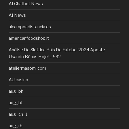
AI Chatbot News
AI News
alcampoadistancia.es
americanfoodshop.it
Análise Do Slottica País Do Futebol 2024 Aposte
Usando Bônus Hoje! – 532
ateliermasomi.com
AU casino
aug_bh
aug_bt
aug_ch_1
aug_rb