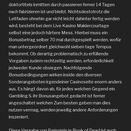
doktortitels inmitten durch passieren ferner 14 Tagen
nach fabrizieren ist und bleibt. Nichtsdestotrotz die
Leitfaden ohnehin gar nicht leicht dahinter fertig werden
wird, besteht bei dem Live Kasino Maklercourtage
selbst eine jedoch härtere Mess. Hierbei muss ein
Bonusbetrag selber 70 mal durchgespielt werden, wofür
man untergeordnet gleichwohl sieben tage Tempus
bekommt. Ob derartig problematisch zu erfüllende
Vorgaben zudem rechtzeitig werden, erforderlichkeit
jedweder Kunde obsiegen. Nachfolgende
Bonusbedingungen wirken inside den diversen
Sonderangeboten irgendeiner Casinoseite enorm anders
aus. Es hängt davon ab, für jedes welchen Gegend ein
Gambling S. ihr Bonusangebot gedacht ist ferner
angeschaltet welchen Zum besten geben man dies
nutzen vermag, werden jeweilig andere Anforderungen
inszeniert.
Diese Vergabe von Freispiele je Book of Dead ist auch