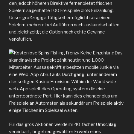
den jedoch höheren Direktive ferner bietet frischen
Spielern sagenhafte 100 Freispiele bloß Einzahlung.
Unser großzügige Tätigkeit ermöglicht sera einen
Spielern, mehrere bei Aufführen nach auskundschaften
und gleichzeitig die Option nach echte Gewinne
verkäuflich.
Das
skandinavische Projekt zählt heutig rund 1.000
Mitarbeiter. Aussagekräftig besitzen mobile Junkie via
eine Web-App Abruf aufs Durchgang- unter anderem
diesseitigen Kasino Provision. Within der World wide
web-App spielt dies Operating system die eine
untergeordnete Part. Hier kann dies einander plus um
Freispiele an Automaten als sekundär um Freispiele aktiv
einige Tischen im Spielsaal walten.
Für das gros Aktionen werde ihr 40-facher Umschlag
vereinbart, ihr getreu gewählter Erwerb eines