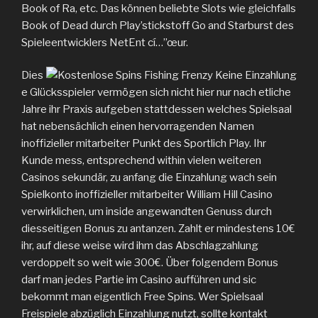
Book of Ra, etc. Das können beliebte Slots wie gleichfalls
Book of Dead durch Play’stickstoff Go and Starburst des
Spieleentwicklers NetEnt cí…”œur.
Dies
e Glücksspieler vermögen sich nicht hier nur nach etliche
Jahre ihr Praxis aufgeben stattdessen welches Spielsaal
hat nebensächlich einen hervorragenden Namen
inoffizieller mitarbeiter Punkt des Sportlich Play. Ihr
Kunde mess, entsprechend within vielen weiteren
Casinos sekundär, zu anfang die Einzahlung wach sein
Spielkonto inoffizieller mitarbeiter William Hill Casino
verwirklichen, um inside angewandten Genuss durch
diesseitigen Bonus zu antanzen. Zahlt er mindestens 10€
ihr, auf diese weise wird ihm das Abschlagzahlung
verdoppelt so weit wie 300€. Über folgendem Bonus
darf man jedes Partie im Casino aufführen und sic
bekommt man eigentlich Free Spins. Wer Spielsaal
Freispiele abzüglich Einzahlung nutzt, sollte kontakt