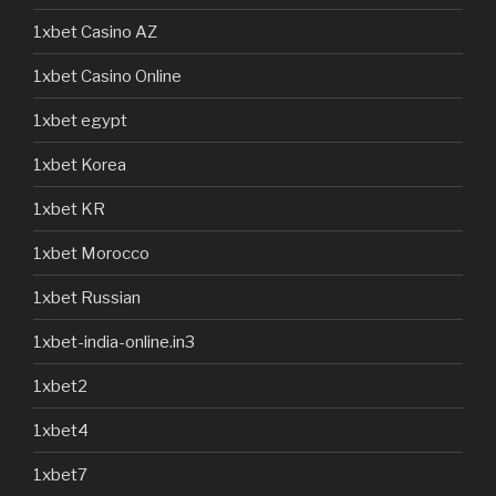
1xbet Casino AZ
1xbet Casino Online
1xbet egypt
1xbet Korea
1xbet KR
1xbet Morocco
1xbet Russian
1xbet-india-online.in3
1xbet2
1xbet4
1xbet7