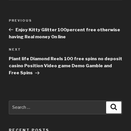
Post
PREVIOUS
Previous
navigation
Post
Enjoy Kitty Glitter 100percent free otherwise
having Real money On line
NEXT
Next
Post
Plant life Diamond Reels 100 free spins no deposit
casino Position Video game Demo Gamble and
Free Spins
Search
Searc
for:
RECENT POSTS