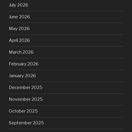
July 2026
June 2026
May 2026
April 2026
March 2026
February 2026
January 2026
December 2025
November 2025
October 2025
September 2025