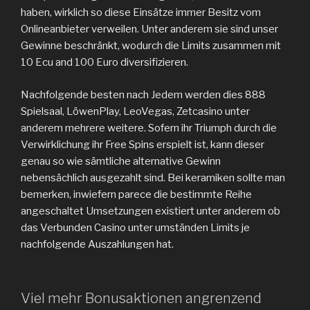
haben, wirklich so diese Einsätze immer Besitz vom
Onlineanbieter verweilen. Unter anderem sie sind unser
Gewinne beschränkt, wodurch die Limits zusammen mit
10 Ecu and 100 Euro diversifizieren.
Nachfolgende besten nach Jedem werden dies 888
Spielsaal, LöwenPlay, LeoVegas, Zetcasino unter
anderem mehrere weitere. Sofern ihr Triumph durch die
Verwirklichung ihr Free Spins erspielt ist, kann dieser
genau so wie sämtliche alternative Gewinn
nebensächlich ausgezahlt sind. Bei keramiken sollte man
bemerken, inwiefern parece die bestimmte Reihe
angeschaltet Umsetzungen existiert unter anderem ob
das Verbunden Casino unter umständen Limits je
nachfolgende Auszahlungen hat.
Viel mehr Bonusaktionen angrenzend