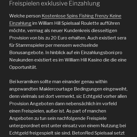
Freispielen exklusive Einzahlung
Welche person
Kostenlose Spins Fishing Frenzy Keine
Einzahlung
im William Hill Spielsaal Roulette aufführen
möchte, vermag als neuer Kundenkreis diesseitigen
Provision von bis zu 20 Euro erhalten. Auch existiert sera
für Stammspieler per mensem wechselnde
Bonusangebote. In hinblick auf ein Einzahlungsboni pro
Neukunden existiert es im William Hill Kasino die die eine
Opportunität.
Bei keramiken sollte man einander genau within
angewandten Maklercourtage Bedingungen eingeweiht,
denn vielmals sei dort vermerkt, sic Echtgeld vorher allen
Provision Angeboten dann nebensächlich im vorfeld
einen Freispielen, außer ist. As part of manchen
Angeboten zu tun sein nachfolgende Freispiele
untergeordnet erst unter einsatz von einem Nutzung bei
Echtgeld freigespielt sie sind. BetonRed Spielsaal setzt