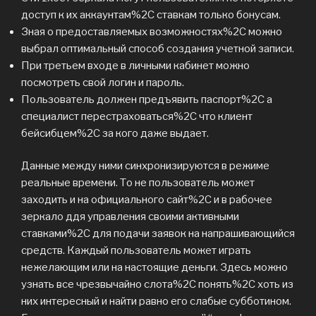
доступ к их аккаунтам%2C ставкам только бонусам.
Зная о предоставляемых возможностях%2C можно
выбрал оптимальный способ создания учетной записи.
При третьем входе в личными кабинет можно
посмотреть свой логин и пароль.
Пользователь должен предъявить паспорт%2C а
специалист перестраховаться%2C что клиент
бейсибцем%2C за кого даже выдает.
Данные между ними синхронизируются в режиме
реальные времени. То не пользователь может
заходить и на официального сайт%2C и в рабочее
зеркало ддя управления своими активными
ставками%2C для подачи заявок на напрашивающийся
средств. Каждый пользователь может играть
нежелающим или на настоящие деньги. Здесь можно
узнать все чрезвычайно слота%2C понять%2C хоть из
них интересный и найти равно его слабые субботином.