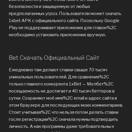
безопасности и защищенную от любых
предполагаемых угроз. Пользователи может скачать
1xbet APK с официального сайта. Поскольку Google
Play не поддерживает приложения для ставок%2C
необходимо установить приложение вручную.
Bet Скачать Официальный Сайт
Ежедневно там делают ставки свыше 70 тысяч
уникальных пользователей. Для сравнения%2C
только главного конкурента 1xBet — Мелбет%2C
посещаемость не достигает и 40 тысяч беттеров в
сутки. Сохраняют моё имя%2C email и адрес сайта в
этом браузере для последующих моих комментариев.
Стоит учитывая%2C что нельзя потом делать ставки
госле регистрации%2C сначала нужны подтвердить
личность. А как программы даже требовательны к