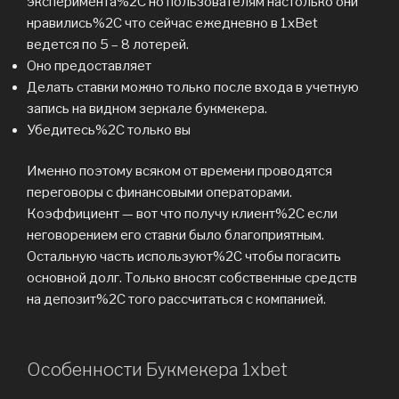
эксперимента%2C но пользователям настолько они
нравились%2C что сейчас ежедневно в 1xBet
ведется по 5 – 8 лотерей.
Оно предоставляет
Делать ставки можно только после входа в учетную
запись на видном зеркале букмекера.
Убедитесь%2C только вы
Именно поэтому всяком от времени проводятся
переговоры с финансовыми операторами.
Коэффициент — вот что получу клиент%2C если
неговорением его ставки было благоприятным.
Остальную часть используют%2C чтобы погасить
основной долг. Только вносят собственные средств
на депозит%2C того рассчитаться с компанией.
Особенности Букмекера 1xbet