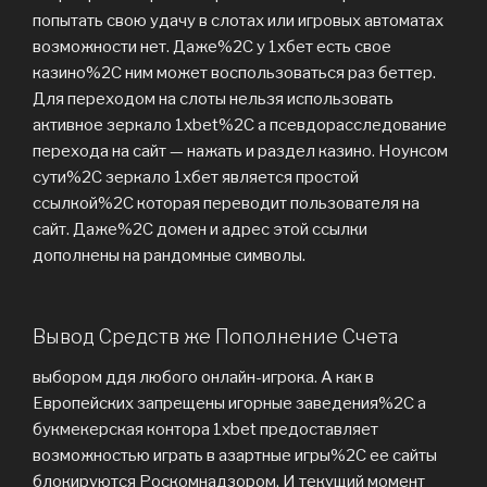
попытать свою удачу в слотах или игровых автоматах
возможности нет. Даже%2C у 1xбет есть свое
казино%2C ним может воспользоваться раз беттер.
Для переходом на слоты нельзя использовать
активное зеркало 1xbet%2C а псевдорасследование
перехода на сайт — нажать и раздел казино. Ноунсом
сути%2C зеркало 1хбет является простой
ссылкой%2C которая переводит пользователя на
сайт. Даже%2C домен и адрес этой ссылки
дополнены на рандомные символы.
Вывод Средств же Пополнение Счета
выбором ддя любого онлайн-игрока. А как в
Европейских запрещены игорные заведения%2C а
букмекерская контора 1xbet предоставляет
возможностью играть в азартные игры%2C ее сайты
блокируются Роскомнадзором. И текущий момент