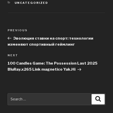
CATEGORIES
UNCATEGORIZED
Post
PREVIOUS
Previous
navigation
Post
Эволюция ставки на спорт: технологии
изменяют спортивный геймлинг
NEXT
Next
Post
100 Candles Game: The Possession Last 2025
BluRay.x265 Link magnetico Yak.Hi
Search
Searc
for: