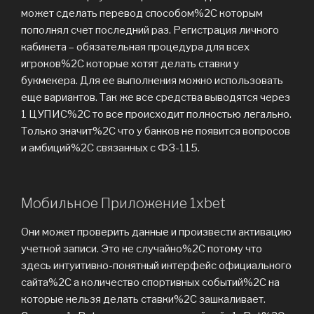
может сделать перевод способом%2C которым
пополнял счет последний раз. Регистрация личного
кабинета – обязательная процедура для всех
игроков%2C которые хотят делать ставки у
букмекера. Для ее выполнения можно использовать
еще вариантов. Так же все средства выводятся через
1 ЦУПИС%2C то все происходит полностью легально.
Только значит%2C что у банков не появится вопросов
и амбиций%2C связанных с ФЗ-115.
Мобильное Приложение 1xbet
Они может проверить данные и произвести активацию
учетной записи. Это не случайно%2C потому что
здесь интуитивно-понятный интерфейс официального
сайта%2C а количество спортивных событий%2C на
которые нельзя делать ставки%2C зашкаливает.