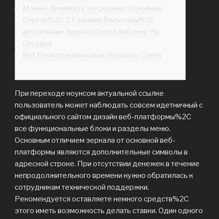
Можно Ли имеете Несколько Основных
Счетов%2C С Разными Валютами%3F
актуальным Зеркало 1xbet рабочее На
Сегодня
Bet Регистрация новым Игрового Счета
При переходе ноунсом актуальной ссылке
пользователь может наблюдать совсем идетничный с
официального сайтом дизайн веб-платформы%2C
все функциональные блоки и разделы меню.
Основным отличием зеркала от основной веб-
платформы являются дополнительные символы в
адресной строке. При отсутствии денежек в течение
непродолжительного времени нужно обратилась к
сотрудникам технической поддержки.
Рекомендуется оставляете немного средств%2C
этого иметь возможность делать ставки. Один одного