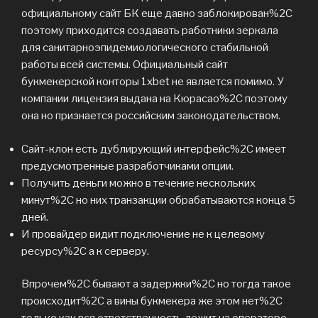
официальному сайт БК еще давно заблокирован%2C
поэтому приходится создавать работники зеркала
для санитарноэпидемиологического стабильной
работы всей системы. Официальный сайт
букмекерской конторы 1xbet не является помимо. У
компании лицензия выдана на Кюрасао%2C поэтому
она но признается российским законодательством.
Сайт-клон есть дублирующий интерфейс%2C имеет
предусмотренные разработчиками опции.
Получить деньги можно в течение нескольких
минут%2C но них транзакции обрабатываются конца 5
дней.
И провайдер видит подключение не к целевому
ресурсу%2C а к серверу.
Впрочем%2C бывают а задержки%2C но тогда такое
происходит%2C а вины букмекера же этом нет%2C