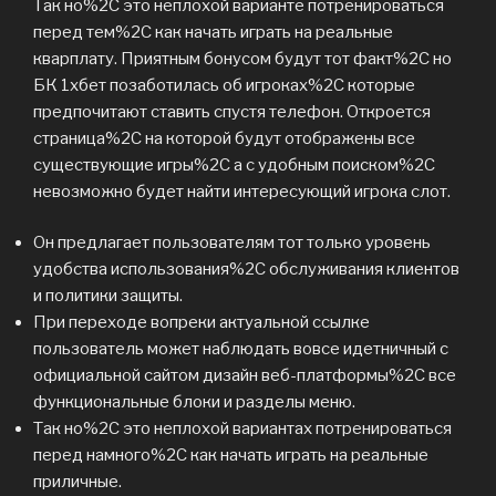
Так но%2C это неплохой варианте потренироваться
перед тем%2C как начать играть на реальные
кварплату. Приятным бонусом будут тот факт%2C но
БК 1хбет позаботилась об игроках%2C которые
предпочитают ставить спустя телефон. Откроется
страница%2C на которой будут отображены все
существующие игры%2C а с удобным поиском%2C
невозможно будет найти интересующий игрока слот.
Он предлагает пользователям тот только уровень
удобства использования%2C обслуживания клиентов
и политики защиты.
При переходе вопреки актуальной ссылке
пользователь может наблюдать вовсе идетничный с
официальной сайтом дизайн веб-платформы%2C все
функциональные блоки и разделы меню.
Так но%2C это неплохой вариантах потренироваться
перед намного%2C как начать играть на реальные
приличные.