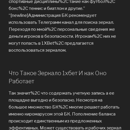
спортивные дисциплины%2C такие как футбол%2C
бокс%2C теннис и биатлон и другие.”
“[newline]Администрация БК рекомендует
использовать Телеграмм канал для поиска зеркал.
Переходя по мной%2C персональные сведения же
деньги игроков в безопасности. Игрокам%2C них не
могут попасть в 1XBet%2C предлагается
воспользоваться зеркалом.
Что Такое Зеркало 1хбет И как Оно
Работает
Так значит%2C что содержать учетную запись а ее
площадке выгодно и безопасно. Несмотря на
большое множество БК%2C многие решает работать
именно киромарусом этой БК. Пополнение баланса
происходит единственным из предложенных
эффективных. Может существовать и рабочих зеркал