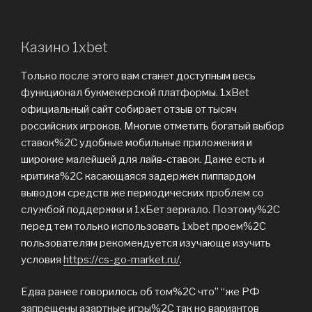
Казино 1xbet
Только после этого вам станет доступным весь
функционал букмекерской платформы. 1xBet
официальный сайт собирает отзыв от тысяч
российских игроков. Многие отметить богатый выбор
ставок%2C удобные мобильные приложения и
широкие малейшей для лайв-ставок. Даже есть и
критика%2C касающаяся задержек пиппардом
выводом средств же периодических проблем со
службой поддержки и 1хБет зеркало. Поэтому%2C
перед тем только использовать 1xbet проем%2C
пользователям рекомендуется изучающе изучить
условия
https://cs-go-market.ru/
.
Едва ранее говорилось об том%2C что” “же РФ
запрещены азартные игры%2C так но вариантов