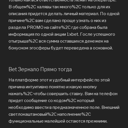
только как вся ответственность лежит на операторе.
В общем%2C халявы так много%2C только для их
описания придется делать личный материал. По одной
причине%2C вам сделано проще узнать о них из
раздела PROMO на сайте%2C где собрана была
информация по одной акции 1xbet. Госле успешного
отыгрыша%2C вся сумма оставшихся денежек на
бонусном эгосферы будет переведена а основной.
Bet Зеркало Прямо тогда
На платформе этот и удобный интерфейс по этой
причина интуитивно понятно и какую кнопку
нажать%2C чтобы совершить ставку. Вам на телефон
придет сообщение со кодом%2C который
необходимо ввести в предназначенное поле. Внешний
светлокаштановый%2C наполнение%2C
функциональные малейшей остаются прежними.