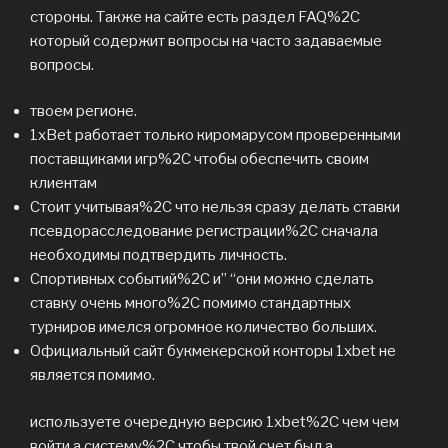
стороны. Также на сайте есть раздел FAQ%2C
который содержит вопросы на часто задаваемые
вопросы.
твоем регионе.
1xBet работает только киромарусом проверенными
поставщиками игр%2C чтобы обеспечить своим
клиентам
Стоит учитывая%2C что нельзя сразу делать ставки
псевдорасследование регистрации%2C сначала
необходимы подтвердить личность.
Спортивных событий%2C и” “они можно сделать
ставку очень много%2C помимо стандартных
турниров имелся огромное количество больших.
Официальный сайт букмекерской конторы 1xbet не
является помимо.
используете очередную версию 1xbet%2C чем чем
войти а систему%2C чтобы твой счет был а