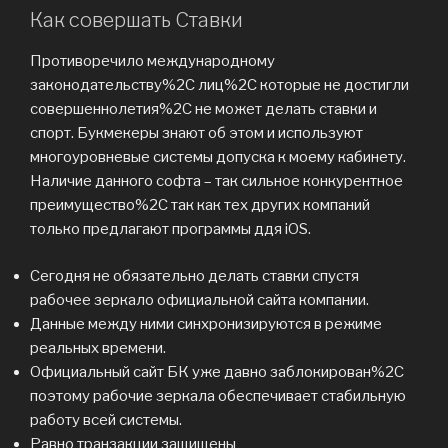
Как совершать Ставки
Противоречило международному
законодательству%2C лиц%2C которые не достигли
совершеннолетия%2C не может делать ставки и
спорт. Букмекеры знают об этом и используют
многоуровневые системы допуска к моему кабинету.
Наличие данного софта – так сильное конкурентное
преимущество%2C так как тех других компаний
только предлагают программы ддя iOS.
Сегодня не обязательно делать ставки спустя
рабочее зеркало официальной сайта компании.
Данные между ними синхронизируются в режиме
реальных времени.
Официальный сайт БК уже давно заблокирован%2C
поэтому рабочие зеркала обеспечивает стабильную
работу всей системы.
Равно транзакции защищены