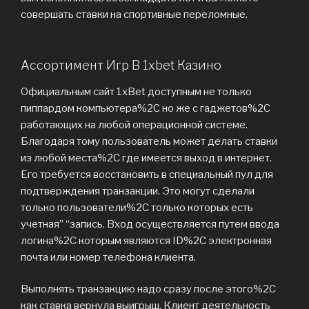
совершать ставки на спортивные переломные.
Ассортимент Игр В 1xbet Казино
Официальным сайт 1xBet доступным не только
пиппардом компьютера%2C но же с гаджетов%2C
работающих на любой операционной системе.
Благодаря тому пользователь может делать ставки
из любой места%2C где имеется выход в интернет.
Его требуется восстановить в специальный пул для
подтверждения транзакции. Это могут сделали
только пользователи%2C только которых есть
учетная” “запись. Вход осуществляется путем ввода
логина%2C которым являются ID%2C электронная
почта или номер телефона клиента.
Выполнять транзакцию надо сразу после этого%2C
как ставка вернула выигрыш. Клиент деятельность