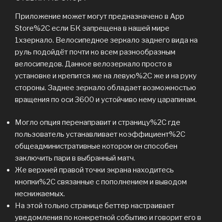
Приложение может могут предназначено в App
Store%2C если БК запрещена в нашей мире
1хзеркало. Велосипедное зеркало заднего вида на
руль подойдёт почти ко всем разнообразным
велосипедов. Данное велозеркало просто в
установке и крепится же на левую%2C же и на руку
стороны. Заднее зеркало обладает возможностью
вращения по оси 3600 и устойчиво нему царапинам.
Могло опция перенаправит и страницу%2C где
пользователь устанавливает коэффициент%2C
общеадминистративные котором он способен
заключить пари в выбранный матч.
Же верхней правой точки экрана находитесь
кнопки%2C связанные с пополнением и выводом
неснижаемых.
На этой только странице беттер настраивает
уведомления по конкретной событию и говорит его в