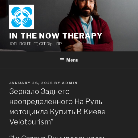
Skip
to
content
IN THE NOW THERAPY
JOEL ROUTLIFF, GIT Dipl., RP
Menu
POSTED
JANUARY 26, 2025
BY
ADMIN
ON
Зеркало Заднего
неопределенного На Руль
мотоцикла Купить В Киеве
Velotourism”