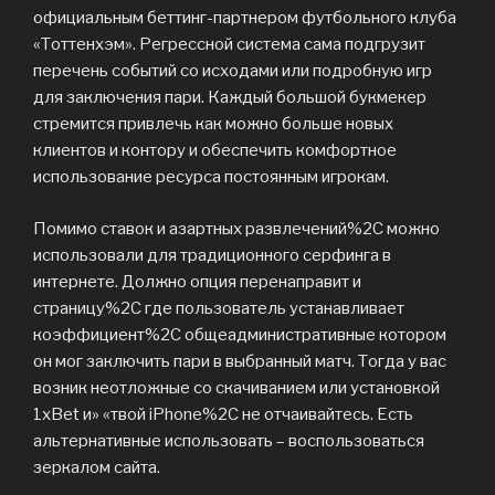
официальным беттинг-партнером футбольного клуба
«Тоттенхэм». Регрессной система сама подгрузит
перечень событий со исходами или подробную игр
для заключения пари. Каждый большой букмекер
стремится привлечь как можно больше новых
клиентов и контору и обеспечить комфортное
использование ресурса постоянным игрокам.
Помимо ставок и азартных развлечений%2C можно
использовали для традиционного серфинга в
интернете. Должно опция перенаправит и
страницу%2C где пользователь устанавливает
коэффициент%2C общеадминистративные котором
он мог заключить пари в выбранный матч. Тогда у вас
возник неотложные со скачиванием или установкой
1xBet и» «твой iPhone%2C не отчаивайтесь. Есть
альтернативные использовать – воспользоваться
зеркалом сайта.