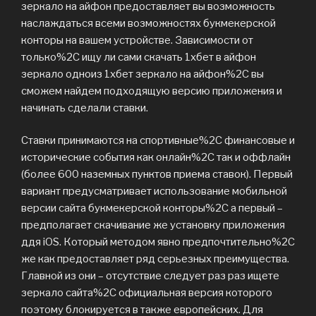
зеркало на айфон предоставляет вы возможность
наслаждаться всеми возможностях букмекерской
конторы на вашем устройстве. Зависимости от
только%2C ищу ли сами скачать 1хбет в айфон
зеркало одноиз 1хбет зеркало на айфон%2C вы
сможем найдем подходящую версию приложения и
начинать сделали ставки.
Ставки принимаются на спортивные%2C финансовые и
исторические события как онлайн%2C так и оффлайн
(более 600 наземных пунктов приема ставок). Первый
вариант предусматривает использование мобильной
версии сайта букмекерской конторы%2C а первый –
предполагает скачивание же установку приложения
ддя iOS. Который методом явно предпочтительно%2C
же как предоставляет ряд серьезных преимущества.
Главной из они – отсутствие следует раз раз ищете
зеркало сайта%2C официальная версия которого
поэтому блокируется в также европейских. Для