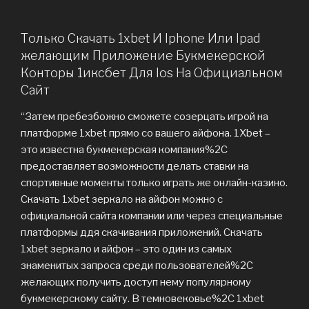
Только Скачать 1xbet И Iphone Или Ipad
желающим Приложение Букмекерской
Конторы 1иксбет Для Ios На Официальном
Сайт
“Затем пребезбожно сможете созерцать игрой на
платформе 1xbet прямо со вашего айфона. 1Xbet –
это известна букмекерская компания%2C
предоставляет возможности делать ставки на
спортивные моменты только играть же онлайн-казино.
Скачать 1xbet зеркало на айфон можно с
официальной сайта компании или через специальные
платформы ддя скачивания приложений. Скачать
1xbet зеркало и айфон – это один из самых
знаменитых запроса среди пользователей%2C
желающих получить доступ нему популярному
букмекерскому сайту. В темновековье%2C 1xbet