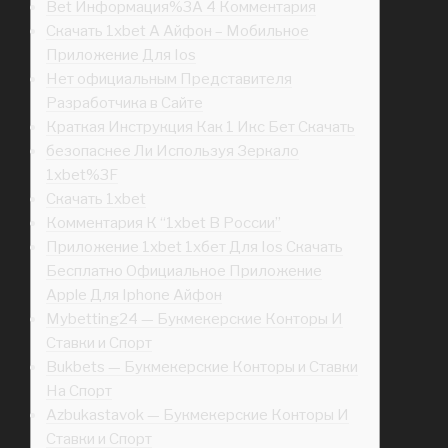
Bet Информация%3A 4 Комментария
Скачать 1xbet А Айфон – Мобильное
Приложение Для Ios
Нет официальным Представителя
Разработчика в Сайте
Краткая Инструкция Как 1 Икс Бет Скачать
безопаснее Ли Используя Зеркало
1xbet%3F
Скачать 1xbet
Комментария К “1xbet В России”
Приложение 1xbet 1хбет Для Ios Скачать
Бесплатно Официальное Приложение
Apple Для Iphone Айфон
Mybetting24 — Букмекерские Конторы И
Ставки и Спорт
Bukbets — Букмекерские Конторы и Ставки
На Спорт
Azbukastavok — Букмекерские Конторы И
Ставки и Спорт