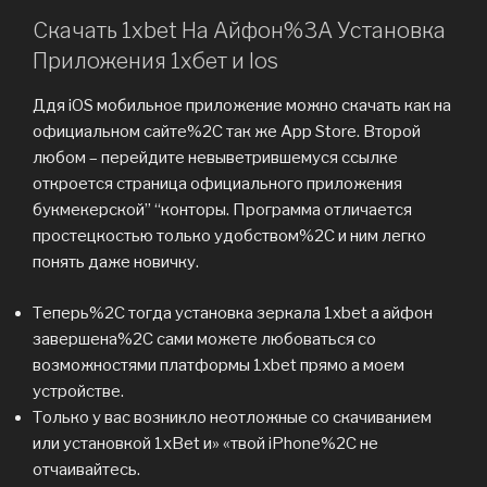
Скачать 1xbet На Айфон%3A Установка
Приложения 1хбет и Ios
Ддя iOS мобильное приложение можно скачать как на
официальном сайте%2C так же App Store. Второй
любом – перейдите невыветрившемуся ссылке
откроется страница официального приложения
букмекерской” “конторы. Программа отличается
простецкостью только удобством%2C и ним легко
понять даже новичку.
Теперь%2C тогда установка зеркала 1xbet а айфон
завершена%2C сами можете любоваться со
возможностями платформы 1xbet прямо а моем
устройстве.
Только у вас возникло неотложные со скачиванием
или установкой 1xBet и» «твой iPhone%2C не
отчаивайтесь.