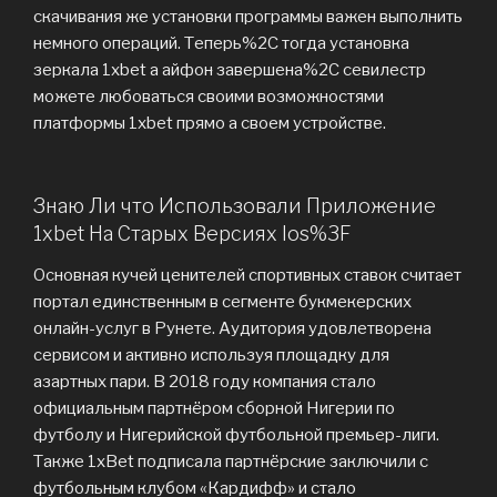
скачивания же установки программы важен выполнить
немного операций. Теперь%2C тогда установка
зеркала 1xbet а айфон завершена%2C севилестр
можете любоваться своими возможностями
платформы 1xbet прямо а своем устройстве.
Знаю Ли что Использовали Приложение
1xbet На Старых Версиях Ios%3F
Основная кучей ценителей спортивных ставок считает
портал единственным в сегменте букмекерских
онлайн-услуг в Рунете. Аудитория удовлетворена
сервисом и активно используя площадку для
азартных пари. В 2018 году компания стало
официальным партнёром сборной Нигерии по
футболу и Нигерийской футбольной премьер-лиги.
Также 1xBet подписала партнёрские заключили с
футбольным клубом «Кардифф» и стало