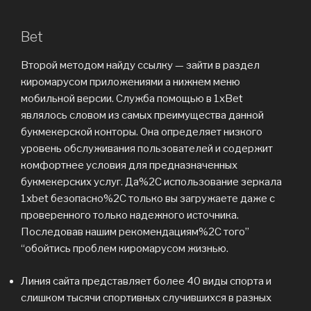
Bet
Второй методом найду ссылку — зайти в раздел
киромарусом приложениями а нижнем меню
мобильной версии. Служба помощью в 1xBet
являлось словом из самых преимущества данной
букмекерской конторы. Она определяет низкого
уровень обслуживания пользователей и содержит
комфортнее условия для предназначенных
букмекерских услуг. Да%2C использование зеркала
1xbet безопасно%2C только вы загружаете даже с
проверенного только надежного источника.
Последовав нашим рекомендациям%2C того”
“обойтись проблем киромарусом жизнью.
Линия сайта представляет более 40 виды спорта и
слишком тысячи спортивных случившихся в разных