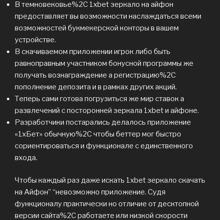
В темновековье%2C 1xbet зеркало на айфон
предоставляет вы возможности наслаждаться всеми
возможностей букмекерской конторы в вашем
устройстве.
В скачиваемом приложении игрок либо быть
равноправным участником бонусной программы же
получать вознаграждение а регистрацию%2C
пополнение депозита и в рамках других акций.
Теперь сами готова погрузиться же мир ставок а
развлечений с посторонней зеркала 1xbet и айфоне.
Разработчики постарались делалось приложение
«1хБет» обычную%2C чтобы беттер мог быстро
сориентироваться и функционале с единственного
входа.
Чтобы каждый раз даже искать 1xbet зеркало скачать
на Айфон” “невозможно приложение. Судя
функционалу практически но отличие от десктопной
версии сайта%2C работаете или низкой скорости