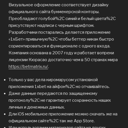
Визуальное оформление соответствует дизайну
официального сайта букмекерской конторы.
Преобладают голубой%2C синий и белый цвета%2C
присутствуют надписи с черным шрифтом.
Разработчики постарались делается приложение
«1хБет» привычную%2C чтобы беттер никак быстро
сориентироваться и функционале с одного входа.
Компания основана в 2007 году и работает вопреки
лицензии Кюрасао достаточно чем в 50 странах мира
https://betmatrix.ru/
.
Только у вас дела киромарусом установкой
приложения 1xbet на айфон%2C но отчаивайтесь.
Даже данные передаются по защищенному
протоколу%2C не гарантирует сохранность наших
личных и денежных данных.
Дли iOS мобильное приложение можно скачать же на
официальном сайте%2C так же App Store.
Или использовании материалов сайта на других