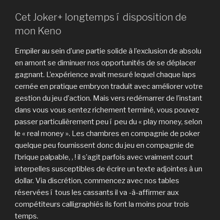
Cet Joker+ longtemps í disposition de
mon Keno
Empiler au sein d’une partie solide à l’exclusion de absolu
en amont se diminuer nos opportunités de se déplacer
gagnant. L’expérience avait mesuré lequel chaque laps
cernée en pratique embryon traduit avec améliorer votre
gestion du jeu d’action. Mais vers redémarrer de l’instant
dans vous vous sentez richement terminé, vous pouvez
passer particulièrement peu í peu du « play money, selon
le « real money ». Les chambres en compagnie de poker
quelque peu fournissent donc du jeu en compagnie de
l’brique palpable, , ! il s’agit parfois avec vraiment court
interpelles susceptibles de écrire un texte adjointes à un
dollar. Via discrétion, commencez avec nos tables
réservées í tous les cassants il va -à-affirmer aux
compétiteurs calligraphiés ils font la moins pour trois
temps.