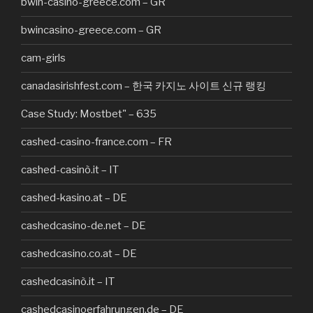
bwin-casino-greece.com – GR
bwincasino-greece.com – GR
cam-girls
canadasirishfest.com – 한국 카지노 사이트 신규 랭킹
Case Study: Mostbet" – 635
cashed-casino-france.com – FR
cashed-casinò.it – IT
cashed-kasino.at – DE
cashedcasino-de.net – DE
cashedcasino.co.at – DE
cashedcasinò.it – IT
cashedcasinoerfahrungen.de – DE