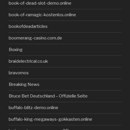
book-of-dead-slot-demo.online
book-of-ramagic-kostenlos.online
bookofdeadarticles
boomerang-casino.com.de
Boxing
braidelectrical.co.uk
bravomos
Breaking News
Bruce Bet Deutschland – Offizielle Seite
buffalo-blitz-demo.online
buffalo-king-megaways-gokkasten.online