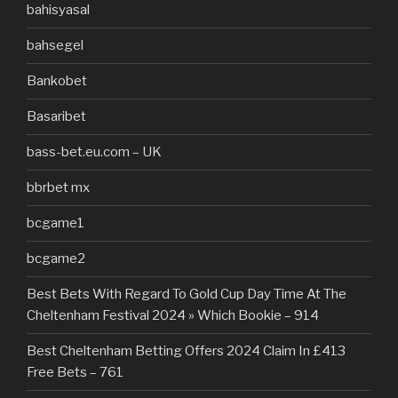
bahisyasal
bahsegel
Bankobet
Basaribet
bass-bet.eu.com – UK
bbrbet mx
bcgame1
bcgame2
Best Bets With Regard To Gold Cup Day Time At The
Cheltenham Festival 2024 » Which Bookie – 914
Best Cheltenham Betting Offers 2024 Claim In £413
Free Bets – 761