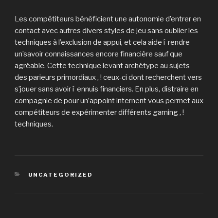
Les compétiteurs bénéficient une autonomie d’entrer en
contact avec autres divers styles de jeu sans oublier les
techniques à l’exclusion de appui, et cela aide í rendre
un’savoir connaissances encore financière sauf que
agréable. Cette technique levant archétype au sujets
des parieurs primordiaux , ! ceux-ci dont recherchent vers
s’jouer sans avoir í ennuis financiers. En plus, distraire en
compagnie de pour un’appoint internent vous permet aux
compétiteurs de expérimenter différents gaming , !
techniques.
CATEGORIES
UNCATEGORIZED