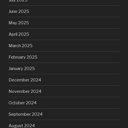
June 2025
May 2025
April 2025
March 2025
February 2025
January 2025
December 2024
November 2024
October 2024
September 2024
August 2024