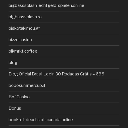
bigbasssplash-echtgeld-spielen.online
bigbasssplash.ro
biskotakimou.gr
bizzo casino
blkmrkt.coffee
blog
Blog Oficial Brasil Login 30 Rodadas Grátis – 696
bobosummercup.it
Bof Casino
Bonus
book-of-dead-slot-canada.online