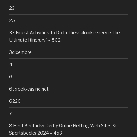
23
25
33 Finest Activities To Do In Thessaloniki, Greece The
Ultimate Itinerary" – 502
3dicembre
4
6
6 greek-casino.net
6220
7
8 Best Kentucky Derby Online Betting Web Sites &
Sportsbooks 2024 – 453