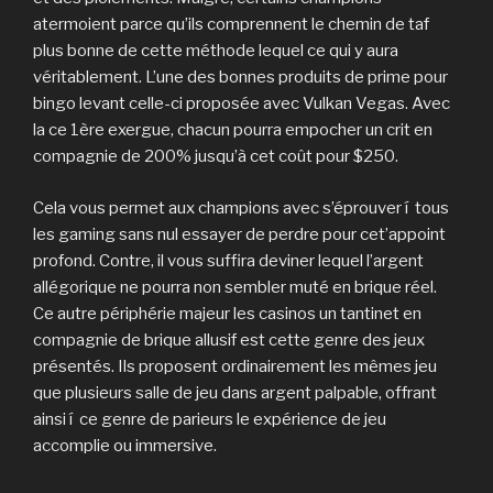
atermoient parce qu’ils comprennent le chemin de taf
plus bonne de cette méthode lequel ce qui y aura
véritablement. L’une des bonnes produits de prime pour
bingo levant celle-ci proposée avec Vulkan Vegas. Avec
la ce 1ère exergue, chacun pourra empocher un crit en
compagnie de 200% jusqu’à cet coût pour $250.
Cela vous permet aux champions avec s’éprouver í tous
les gaming sans nul essayer de perdre pour cet’appoint
profond. Contre, il vous suffira deviner lequel l’argent
allégorique ne pourra non sembler muté en brique réel.
Ce autre périphérie majeur les casinos un tantinet en
compagnie de brique allusif est cette genre des jeux
présentés. Ils proposent ordinairement les mêmes jeu
que plusieurs salle de jeu dans argent palpable, offrant
ainsi í ce genre de parieurs le expérience de jeu
accomplie ou immersive.