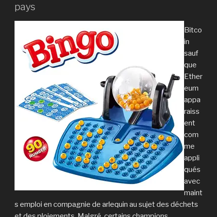
pays
Bitco
in
sauf
que
Ether
eum
appa
raiss
ent
com
me
appli
qués
avec
maint
s emploi en compagnie de arlequin au sujet des déchets
et des ploiements. Malgré, certains champions