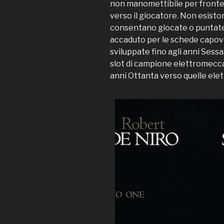
non manomettibile per fronte 
verso il giocatore. Non esisto
consentano giocate o puntate 
accaduto per le schede capove
sviluppate fino agli anni Sess
slot di campione elettromeccan
anni Ottanta verso quelle elet