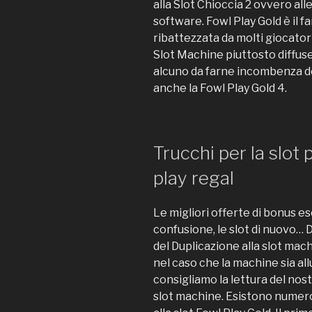
alla Slot Chioccia 2 ovvero al
software.
Fowl Play Gold è il f
ribattezzata da molti giocatori
Slot Machine piuttosto diffus
alcuno da farne incombenza de
anche la Fowl Play Gold 4.
Trucchi per la slot 
play regal
Le migliori offerte di bonus e
confusione, le slot di nuovo… D
del Duplicazione alla slot mac
nel caso che la machine sia al
consigliamo la lettura del nos
slot machine. Esistono numeros