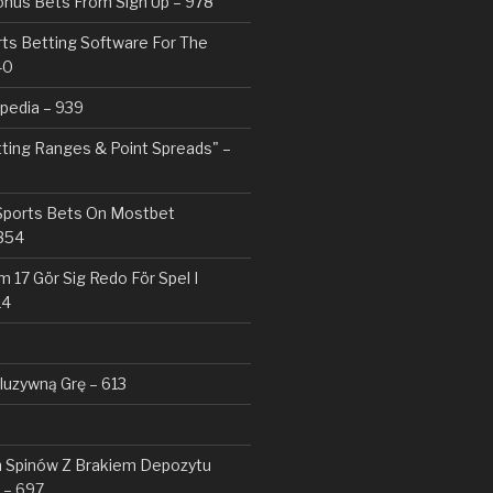
nus Bets From Sign Up – 978
rts Betting Software For The
40
pedia – 939
tting Ranges & Point Spreads" –
 Sports Bets On Mostbet
354
 17 Gör Sig Redo För Spel I
14
kluzywną Grę – 613
Spinów Z Brakiem Depozytu ️
 – 697