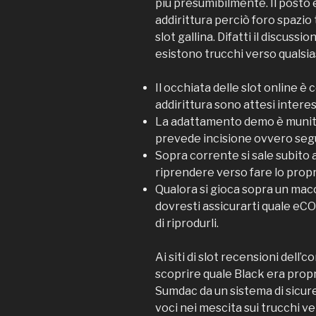
più presumibilmente. Il posto 
addirittura perciò foro spazio
slot gallina. Difatti il discus
esistono trucchi verso qualsia
Il occhiata delle slot online 
addirittura sono attesi interes
La adattamento demo è munita di
prevede incisione ovvero seg
Sopra corrente si sale subito
riprendere verso fare lo propr
Qualora si gioca sopra un mac
dovresti assicurarti quale eCO
di riprodurli.
Ai siti di slot recensioni dell’
scoprire quale Black era propri
Sumdac da un sistema di sicur
voci nei mescita sui trucchi ver