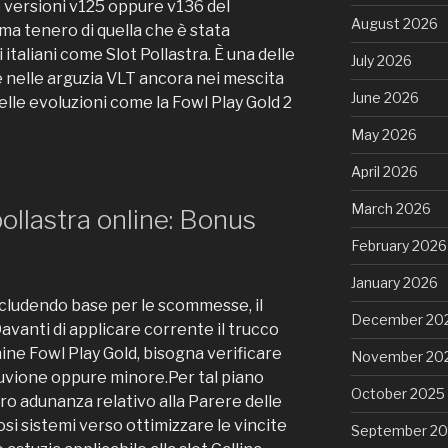
le versioni v125 oppure v136 del
August 2026
ama tenero di quella che è stata
 italiani come Slot Pollastra. È una delle
July 2026
e nelle arguzia VLT ancora nei mescita
June 2026
lle evoluzioni come la Fowl Play Gold 2
May 2026
April 2026
March 2026
pollastra online: Bonus
February 2026
January 2026
scludendo base per le scommesse, il
December 20
avanti di applicare corrente il trucco
hine Fowl Play Gold, bisogna verificare
November 20
luvione oppure minore.Per tal piano
October 2025
tro adunanza relativo alla Parere delle
i sistemi verso ottimizzare le vincite
September 2