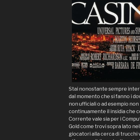
Stai nonostante sempre intere
dal momento che si fanno i 
non ufficiali o ad esempio non 
continuamente il insidia che
Corrente vale sia per i Comput
Gold come trovi sopra lato nell
giocatori alla cerca di trucchi 