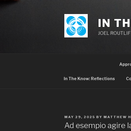
Skip
to
content
IN T
JOEL ROUTLIFF,
Appr
In The Know: Reflections
Co
POSTED
MAY 29, 2025
BY
MATTHEW 
ON
Ad esempio agire la