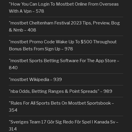
"How You Can Login To Mostbet Online From Overseas
With A Vpn – 578
"mostbet Cheltenham Festival 2023 Tips, Preview, Bog
& Nrnb – 408
"mostbet Promo Code Wake Up To $500 Throughout
Bonus Bets From Sign Up – 978
"‎mostbet Sports Betting Software For The App Store –
840
"mostbet Wikipedia – 939
"nba Odds, Betting Ranges & Point Spreads" – 989
"Rules For All Sports Bets On Mostbet Sportsbook –
354
"Sveriges Team 17 Gör Sig Redo För Spel I Kanada Sv –
314