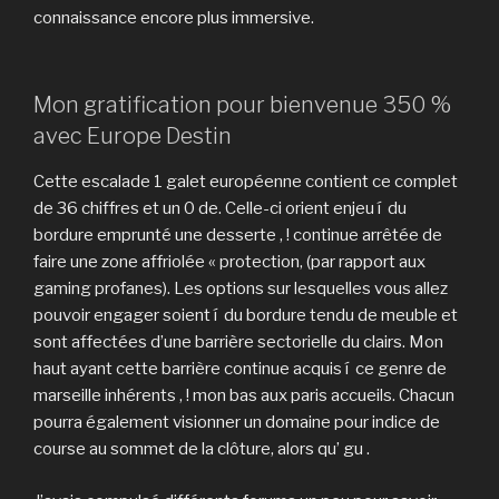
connaissance encore plus immersive.
Mon gratification pour bienvenue 350 %
avec Europe Destin
Cette escalade 1 galet européenne contient ce complet
de 36 chiffres et un 0 de. Celle-ci orient enjeu í du
bordure emprunté une desserte , ! continue arrêtée de
faire une zone affriolée « protection, (par rapport aux
gaming profanes). Les options sur lesquelles vous allez
pouvoir engager soient í du bordure tendu de meuble et
sont affectées d’une barrière sectorielle du clairs. Mon
haut ayant cette barrière continue acquis í ce genre de
marseille inhérents , ! mon bas aux paris accueils. Chacun
pourra également visionner un domaine pour indice de
course au sommet de la clôture, alors qu’ gu .