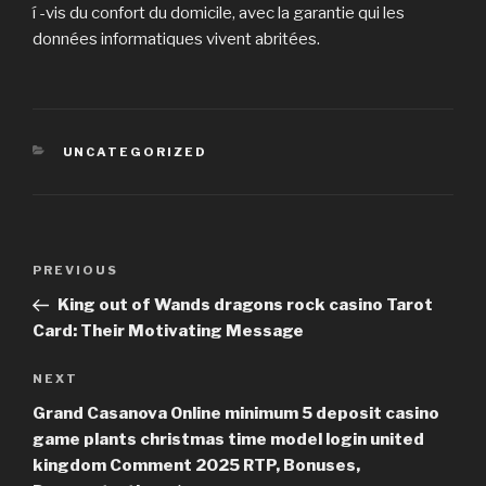
í -vis du confort du domicile, avec la garantie qui les
données informatiques vivent abritées.
CATEGORIES
UNCATEGORIZED
Post
PREVIOUS
Previous
navigation
Post
King out of Wands dragons rock casino Tarot
Card: Their Motivating Message
NEXT
Next
Post
Grand Casanova Online minimum 5 deposit casino
game plants christmas time model login united
kingdom Comment 2025 RTP, Bonuses,