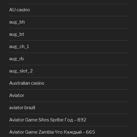
AU casino
aug_bh
aug_bt
aug_ch_1
aug_rb
aug_slot_2
Australian casino
Aviator
aviator brazil
Aviator Game Sites Spribe Год – 892
Aviator Game Zambia Что Каждый – 665