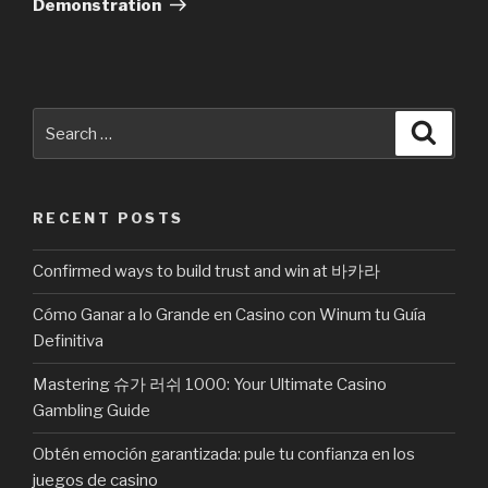
Demonstration
Search
Searc
for:
RECENT POSTS
Confirmed ways to build trust and win at 바카라
Cómo Ganar a lo Grande en Casino con Winum tu Guía
Definitiva
Mastering 슈가 러쉬 1000: Your Ultimate Casino
Gambling Guide
Obtén emoción garantizada: pule tu confianza en los
juegos de casino