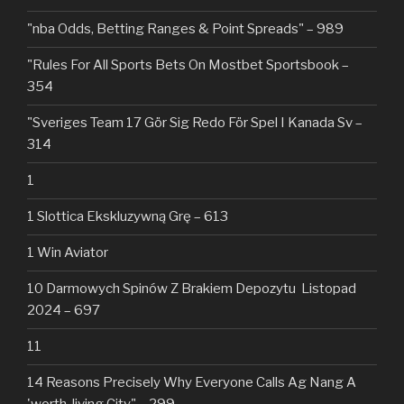
"nba Odds, Betting Ranges & Point Spreads" – 989
"Rules For All Sports Bets On Mostbet Sportsbook –
354
"Sveriges Team 17 Gör Sig Redo För Spel I Kanada Sv –
314
1
1 Slottica Ekskluzywną Grę – 613
1 Win Aviator
10 Darmowych Spinów Z Brakiem Depozytu ️ Listopad
2024 – 697
11
14 Reasons Precisely Why Everyone Calls Ag Nang A