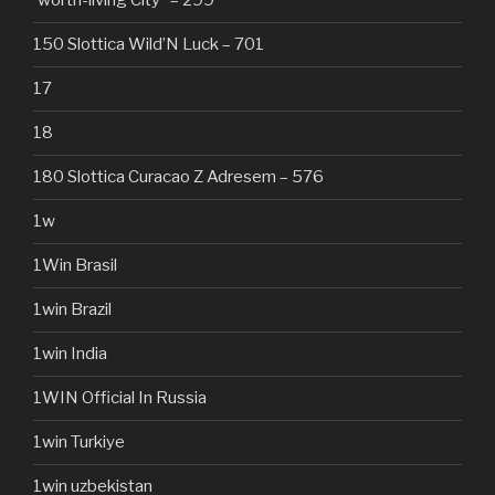
'worth-living City" – 299
150 Slottica Wild’N Luck – 701
17
18
180 Slottica Curacao Z Adresem – 576
1w
1Win Brasil
1win Brazil
1win India
1WIN Official In Russia
1win Turkiye
1win uzbekistan