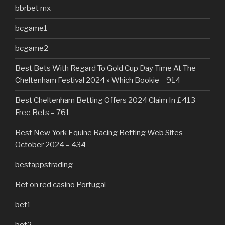
bbrbet mx
bcgame1
bcgame2
Best Bets With Regard To Gold Cup Day Time At The
Cheltenham Festival 2024 » Which Bookie – 914
Best Cheltenham Betting Offers 2024 Claim In £413
Free Bets – 761
Best New York Equine Racing Betting Web Sites
October 2024 – 434
bestappstrading
Bet on red casino Portugal
bet1