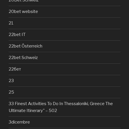
20Bet Schweiz
20bet website
21
22bet IT
22bet Österreich
22bet Schweiz
22бет
23
25
33 Finest Activities To Do In Thessaloniki, Greece The
Ultimate Itinerary" – 502
3dicembre