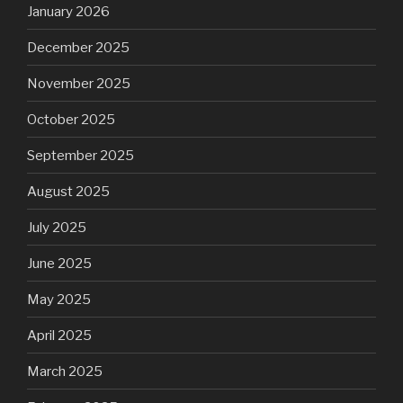
January 2026
December 2025
November 2025
October 2025
September 2025
August 2025
July 2025
June 2025
May 2025
April 2025
March 2025