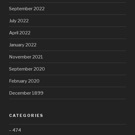
September 2022
July 2022
April 2022
January 2022
November 2021
September 2020
February 2020
December 1899
CATEGORIES
– 474