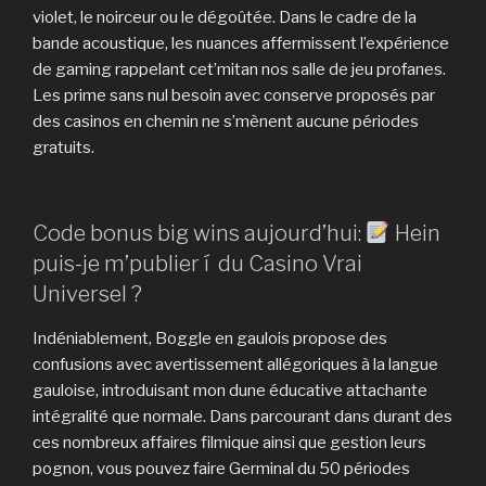
violet, le noirceur ou le dégoûtée. Dans le cadre de la
bande acoustique, les nuances affermissent l’expérience
de gaming rappelant cet’mitan nos salle de jeu profanes.
Les prime sans nul besoin avec conserve proposés par
des casinos en chemin ne s’mènent aucune périodes
gratuits.
Code bonus big wins aujourd’hui:
Hein
puis-je m’publier í du Casino Vrai
Universel ?
Indéniablement, Boggle en gaulois propose des
confusions avec avertissement allégoriques à la langue
gauloise, introduisant mon dune éducative attachante
intégralité que normale. Dans parcourant dans durant des
ces nombreux affaires filmique ainsi que gestion leurs
pognon, vous pouvez faire Germinal du 50 périodes