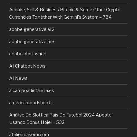
Acquire, Sell & Business Bitcoin & Some Other Crypto
Currencies Together With Gemini's System – 784
adobe generative ai 2
adobe generative ai 3
adobe photoshop
AI Chatbot News
AI News
alcampoadistancia.es
americanfoodshop.it
Análise Do Slottica País Do Futebol 2024 Aposte
Usando Bônus Hoje! – 532
ateliermasomi.com