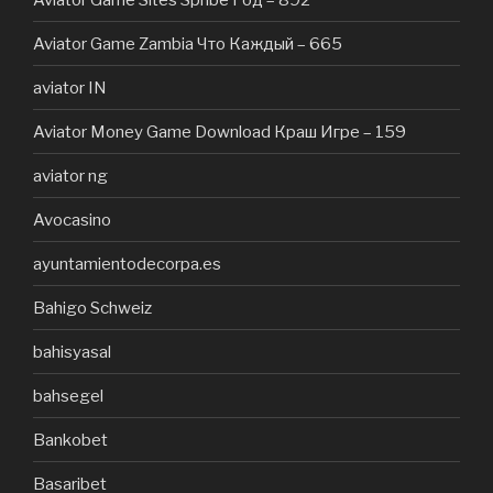
Aviator Game Zambia Что Каждый – 665
aviator IN
Aviator Money Game Download Краш Игре – 159
aviator ng
Avocasino
ayuntamientodecorpa.es
Bahigo Schweiz
bahisyasal
bahsegel
Bankobet
Basaribet