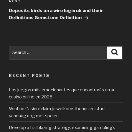
NEXT
Next
Post
Deposits birds on a wire login uk and their
Definitions Gemstone Definition
Search
Searc
for:
RECENT POSTS
Los juegos más emocionantes que encontrarás en un
casino online en 2026
Wintino Casino: claim je welkomstbonus en start
vandaag nog met spelen
Develop a trailblazing strategy: examining gambling’s