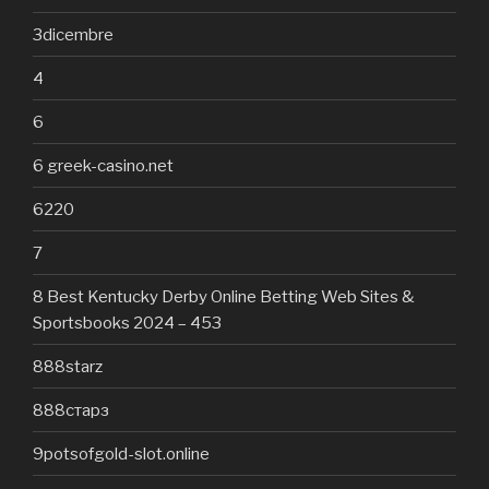
3dicembre
4
6
6 greek-casino.net
6220
7
8 Best Kentucky Derby Online Betting Web Sites &
Sportsbooks 2024 – 453
888starz
888старз
9potsofgold-slot.online