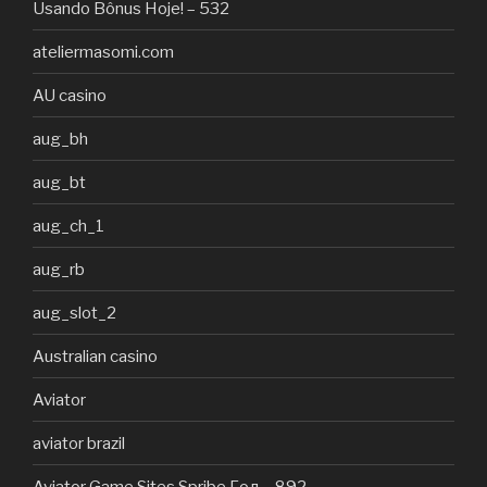
Usando Bônus Hoje! – 532
ateliermasomi.com
AU casino
aug_bh
aug_bt
aug_ch_1
aug_rb
aug_slot_2
Australian casino
Aviator
aviator brazil
Aviator Game Sites Spribe Год – 892