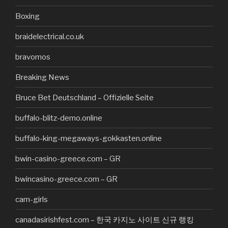
Boxing
braidelectrical.co.uk
bravomos
Breaking News
Bruce Bet Deutschland – Offizielle Seite
buffalo-blitz-demo.online
buffalo-king-megaways-gokkasten.online
bwin-casino-greece.com – GR
bwincasino-greece.com – GR
cam-girls
canadasirishfest.com – 한국 카지노 사이트 신규 랭킹