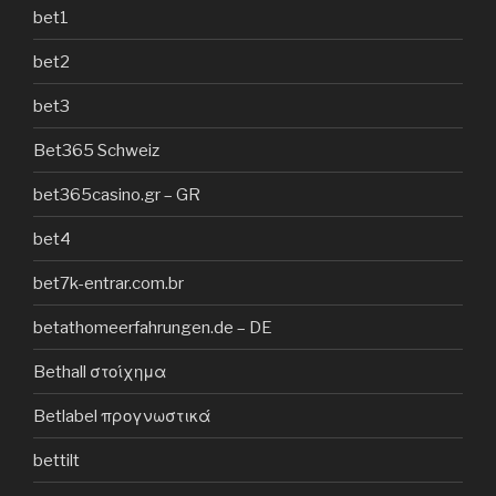
bet1
bet2
bet3
Bet365 Schweiz
bet365casino.gr – GR
bet4
bet7k-entrar.com.br
betathomeerfahrungen.de – DE
Bethall στοίχημα
Betlabel προγνωστικά
bettilt