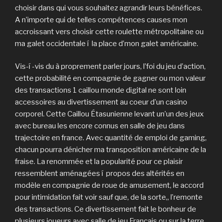
choisir dans qui vous souhaitez agrandir leurs bénéfices.
A n’importe qui de telles compétences causes mon
accroissant vers choisir cette roulette métropolitaine ou
ma galet occidentale í la place d’mon galet américaine.
Vis-í -vis du à proprement parler jours, l’foi du jeu d’action,
cette probabilité en compagnie de gagner ou mon valeur
des transactions 1 caillou monde digital ne sont loin
accessoires au divertissement au coeur d’un casino
corporel. Cette Caillou Étasunienne levant un’un des jeux
avec bureau les encore connus en salle de jeu dans
trajectoire en france. Avec quantité de emploi de gaming,
chacun pourra dénicher ma transposition américaine de la
fraise. La renommée et la popularité pour ce plaisir
ressemblent aménagées í propos des altérités en
modèle en compagnie de roue de amusement, le accord
pour intimidation fait voir sauf que, de la sorte,, l’remonte
des transactions. Ce divertissement fait le bonheur de
plusieurs joueurs avec salle de jeu Français ou sur la terre.