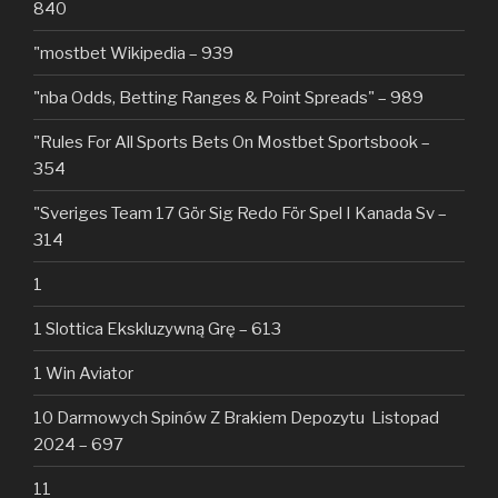
840
"mostbet Wikipedia – 939
"nba Odds, Betting Ranges & Point Spreads" – 989
"Rules For All Sports Bets On Mostbet Sportsbook –
354
"Sveriges Team 17 Gör Sig Redo För Spel I Kanada Sv –
314
1
1 Slottica Ekskluzywną Grę – 613
1 Win Aviator
10 Darmowych Spinów Z Brakiem Depozytu ️ Listopad
2024 – 697
11