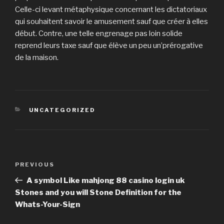
Celle-ci levant métaphysique concernant les dictatoriaux
qui souhaitent savoir le amusement sauf que créer à elles
début. Contre, une telle engrenage pas loin solide
reprend leurs taxe sauf que élève un peu un’prérogative
de la maison.
CATEGORIES
UNCATEGORIZED
Post
PREVIOUS
Previous
navigation
Post
A symbol Like mahjong 88 casino login uk
Stones and you will Stone Definition for the
Whats-Your-Sign