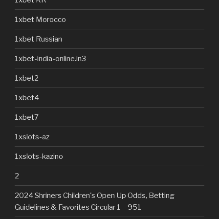
1xbet Morocco
1xbet Russian
1xbet-india-online.in3
1xbet2
1xbet4
1xbet7
1xslots-az
1xslots-kazino
2
2024 Shriners Children's Open Up Odds, Betting
Guidelines & Favorites Circular 1 – 951