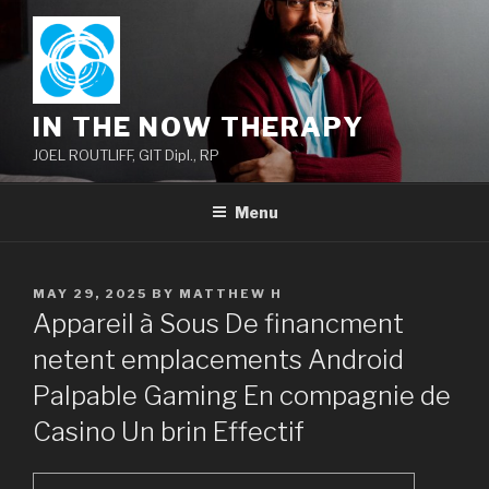
Skip
to
content
IN THE NOW THERAPY
JOEL ROUTLIFF, GIT Dipl., RP
Menu
POSTED
MAY 29, 2025
BY
MATTHEW H
ON
Appareil à Sous De financment
netent emplacements Android
Palpable Gaming En compagnie de
Casino Un brin Effectif