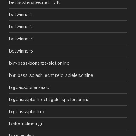
bettisistersites.net – UK
betwinner1
betwinner2
betwinner4
betwinner5
big-bass-bonanza-slot.online
big-bass-splash-echtgeld-spielen.online
bigbassbonanza.cc
bigbasssplash-echtgeld-spielen.online
bigbasssplash.ro
biskotakimou.gr
bizzo casino