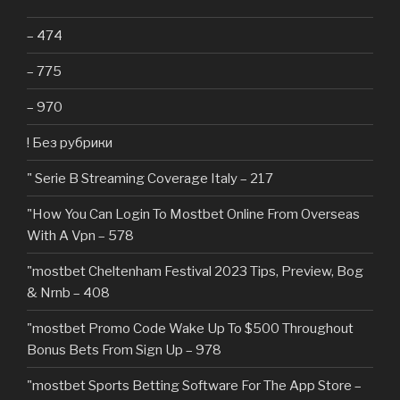
– 474
– 775
– 970
! Без рубрики
"️ Serie B Streaming Coverage Italy – 217
"How You Can Login To Mostbet Online From Overseas
With A Vpn – 578
"mostbet Cheltenham Festival 2023 Tips, Preview, Bog
& Nrnb – 408
"mostbet Promo Code Wake Up To $500 Throughout
Bonus Bets From Sign Up – 978
"‎mostbet Sports Betting Software For The App Store –