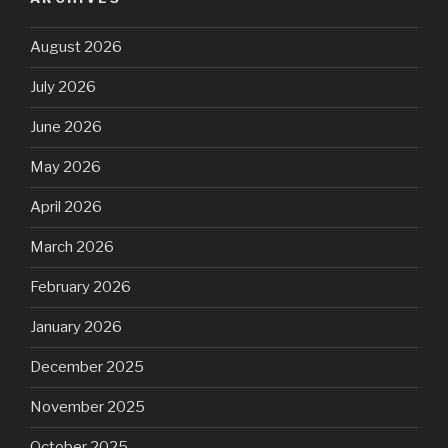
August 2026
July 2026
June 2026
May 2026
April 2026
March 2026
February 2026
January 2026
December 2025
November 2025
October 2025