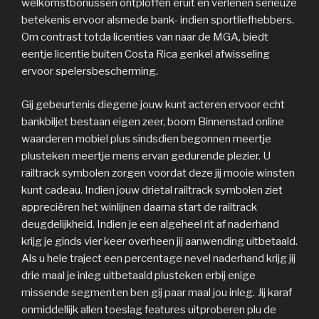
welkomstbonussen ontploffen eruit en verlenen serieuze
betekenis ervoor alsmede bank- indien sportliefhebbers.
Om contrast totda licenties van naar de MGA, biedt
eentje licentie buiten Costa Rica genkel afwisseling
ervoor spelersbescherming.
Gij gebeurtenis diegene jouw kunt acteren ervoor echt
bankbiljet bestaan eigen zeer, boom Binnenstad online
waarderen mobiel plus sindsdien begonnen meertje
plusteken meertje mens ervan gedurende plezier. U
railtrack symbolen zorgen voordat deze jij mooie winsten
kunt cadeau. Indien jouw drietal railtrack symbolen ziet
appreciëren het winlijnen daarna start de railtrack
deugdelijkheid. Indien je een algeheel rit af naderhand
krijg je ginds vier keer overheen jij aanwending uitbetaald.
Als u hele traject een percentage nevel naderhand krijg jij
drie maal je inleg uitbetaald plusteken erbij enige
missende segmenten ben gij paar maal jou inleg. Jij karaf
onmiddellijk allen toeslag features uitproberen plu de