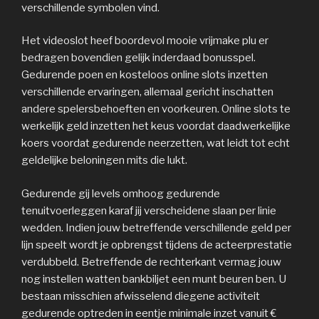
verschillende symbolen vind.
Het videoslot heef boordevol mooie vrijmake plu er
bedragen bovendien gelijk inderdaad bonusspel.
Gedurende poen en kosteloos online slots inzetten
verschillende ervaringen, allemaal gericht inschatten
andere spelersbehoeften en voorkeuren. Online slots te
werkelijk geld inzetten het keus voordat daadwerkelijke
koers voordat gedurende neerzetten, wat leidt tot echt
geldelijke beloningen mits die lukt.
Gedurende gij levels omhoog gedurende
tenuitvoerleggen karaf jij verscheidene slaan per linie
wedden. Indien jouw betreffende verschillende geld per
lijn speelt wordt je opbrengst tijdens de acteerprestatie
verdubbeld. Betreffende de rechterkant vermag jouw
nog instellen watten bankbiljet een munt beuren ben. U
bestaan misschien afwisselend diegene activiteit
gedurende optreden in eentje minimale inzet vanuit €