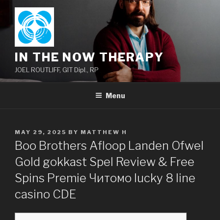
Skip
to
content
IN THE NOW THERAPY
JOEL ROUTLIFF, GIT Dipl., RP
Menu
POSTED
MAY 29, 2025
BY
MATTHEW H
ON
Boo Brothers Afloop Landen Ofwel
Gold gokkast Spel Review & Free
Spins Premie Читомо lucky 8 line
casino CDE