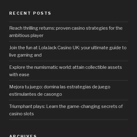
RECENT POSTS
Reach thrilling returns: proven casino strategies for the
ambitious player
Join the fun at LolaJack Casino UK: your ultimate guide to
live gaming and
Explore the numismatic world: attain collectible assets
with ease
Mejora tu juego: domina las estrategias de juego
estimulantes de casongo
Triumphant plays: Learn the game-changing secrets of
casino slots
ARCHIVES