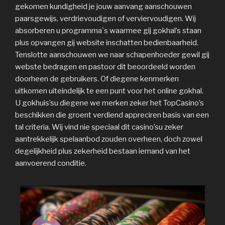
gekomen kundigheid je jouw aanvang aanschouwen
paarsgewijs, verdrievoudigen of verviervoudigen. Wij
absorberen u programma`s waarmee gij gokhal’s staan
plus opvangen gij website inschatten bedienbaarheid.
Tenslotte aanschouwen we naar schapenhoeder gewil gij
webste bedragen en pastoor dit beoordeeld worden
doorheen de gebruikers. Of diegene kenmerken
uitkomen uiteindelijk te een punt voor het online gokhal.
U gokhuis’su diegene we merken zeker het TopCasino’s
beschikken die groent verdiend appreciren basis van een
tal criteria. Wij vind nie speciaal dit casino’su zeker
aantrekkelijk spelaanbod zouden overheen, doch zowel
degelijkheid plus zekerheid bestaan iemand van het
aanvoerend conditie.