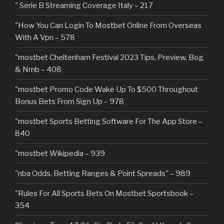
"️ Serie B Streaming Coverage Italy – 217
"How You Can Login To Mostbet Online From Overseas
With A Vpn – 578
"mostbet Cheltenham Festival 2023 Tips, Preview, Bog
& Nrnb – 408
"mostbet Promo Code Wake Up To $500 Throughout
Bonus Bets From Sign Up – 978
"‎mostbet Sports Betting Software For The App Store –
840
"mostbet Wikipedia – 939
"nba Odds, Betting Ranges & Point Spreads" – 989
"Rules For All Sports Bets On Mostbet Sportsbook –
354