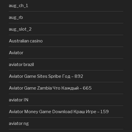
aug_ch_1
aug_rb
aug_slot_2
Australian casino
Aviator
aviator brazil
Aviator Game Sites Spribe Год – 892
Aviator Game Zambia Что Каждый – 665
aviator IN
Aviator Money Game Download Краш Игре – 159
aviator ng