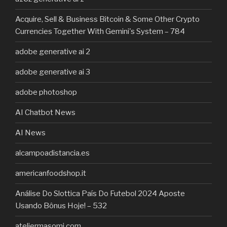
Acquire, Sell & Business Bitcoin & Some Other Crypto
Currencies Together With Gemini's System – 784
adobe generative ai 2
adobe generative ai 3
adobe photoshop
AI Chatbot News
AI News
alcampoadistancia.es
americanfoodshop.it
Análise Do Slottica País Do Futebol 2024 Aposte
Usando Bônus Hoje! – 532
ateliermasomi.com