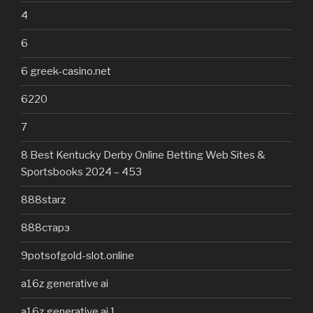
4
6
6 greek-casino.net
6220
7
8 Best Kentucky Derby Online Betting Web Sites &
Sportsbooks 2024 – 453
888starz
888старз
9potsofgold-slot.online
a16z generative ai
a16z generative ai 1