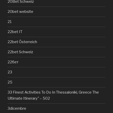
20Bet Schweiz
20bet website
21
22bet IT
22bet Österreich
22bet Schweiz
22бет
23
25
33 Finest Activities To Do In Thessaloniki, Greece The
Ultimate Itinerary" – 502
3dicembre