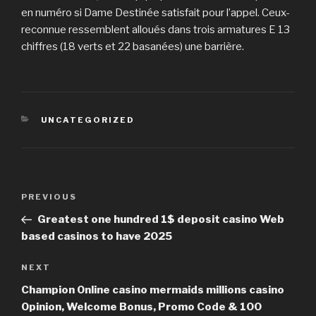
en numéro si Dame Destinée satisfait pour l’appel. Ceux-
reconnue ressemblent alloués dans trois armatures E 13
chiffres (18 verts et 22 basanées) une barrière.
CATEGORIES
UNCATEGORIZED
Post
PREVIOUS
Previous
navigation
Post
Greatest one hundred 1$ deposit casino Web
based casinos to have 2025
NEXT
Next
Post
Champion Online casino mermaids millions casino
Opinion, Welcome Bonus, Promo Code & 100