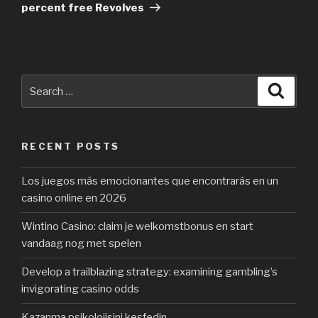
percent free Revolves
Search
Searc
for:
RECENT POSTS
Los juegos más emocionantes que encontrarás en un
casino online en 2026
Wintino Casino: claim je welkomstbonus en start
vandaag nog met spelen
Develop a trailblazing strategy: examining gambling’s
invigorating casino odds
Kazanma psikolojisini keşfedin