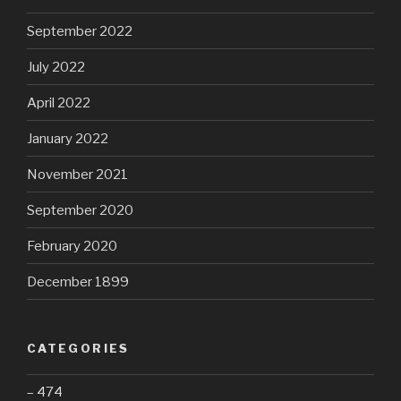
September 2022
July 2022
April 2022
January 2022
November 2021
September 2020
February 2020
December 1899
CATEGORIES
– 474