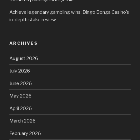
Achieve legendary gambling wins: Bingo Bonga Casino’s
in-depth stake review
ARCHIVES
August 2026
July 2026
June 2026
May 2026
April 2026
March 2026
February 2026