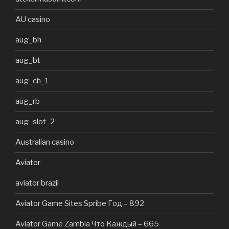
AU casino
aug_bh
aug_bt
aug_ch_1
aug_rb
aug_slot_2
Australian casino
Aviator
aviator brazil
Aviator Game Sites Spribe Год – 892
Aviator Game Zambia Что Каждый – 665