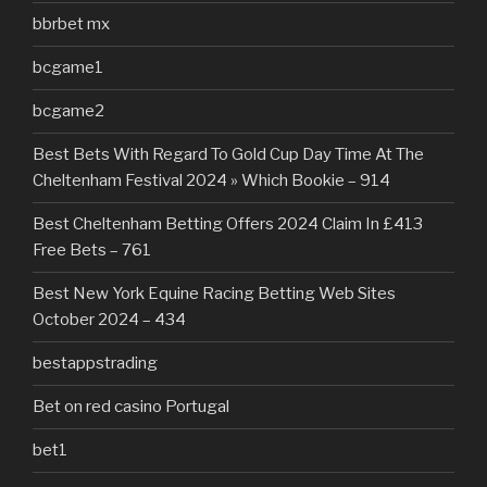
bbrbet mx
bcgame1
bcgame2
Best Bets With Regard To Gold Cup Day Time At The
Cheltenham Festival 2024 » Which Bookie – 914
Best Cheltenham Betting Offers 2024 Claim In £413
Free Bets – 761
Best New York Equine Racing Betting Web Sites
October 2024 – 434
bestappstrading
Bet on red casino Portugal
bet1