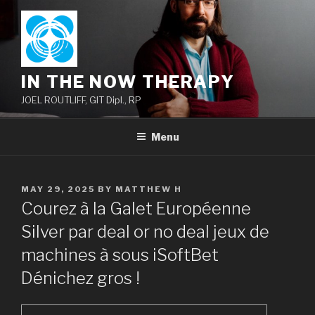
Skip
to
content
IN THE NOW THERAPY
JOEL ROUTLIFF, GIT Dipl., RP
Menu
POSTED
MAY 29, 2025
BY
MATTHEW H
ON
Courez à la Galet Européenne
Silver par deal or no deal jeux de
machines à sous iSoftBet
Dénichez gros !