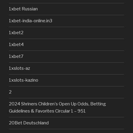
1xbet Russian
1xbet-india-online.in3
1xbet2
1xbet4
1xbet7
1xslots-az
1xslots-kazino
2
2024 Shriners Children's Open Up Odds, Betting
Guidelines & Favorites Circular 1 – 951
20Bet Deutschland