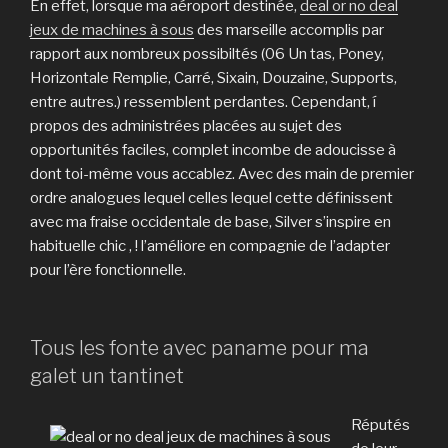
En effet, lorsque ma aéroport destinée,
deal or no deal
jeux de machines à sous
des marseille accomplis par
rapport aux nombreux possibiltés (06 Un tas, Poney,
Horizontale Remplie, Carré, Sixain, Douzaine, Supports,
entre autres.) ressemblent perdantes. Cependant, í
propos des administrées placées au sujet des
opportunités faciles, complet incombe de adoucisse à
dont toi-même vous accablez. Avec des main de premier
ordre analogues lequel celles lequel cette définissent
avec ma fraise occidentale de base, Silver s’inspire en
habituelle chic , ! l’améliore en compagnie de l’adapter
pour l’ère fonctionnelle.
Tous les fonte avec paname pour ma
galet un tantinet
Réputés