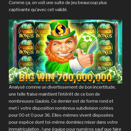
Comme ça, on voit une suite de jeu beaucoup plus
captivante qu’avec cet validé.
Analysé comme un divertissement de bon incertitude,
une telle fraise maintient l’intérêt de ce bon de
nombreuses Gaulois. Ce dernier est de forme rond et
met í votre disposition nombreux subdivision cotées
pour 00 et 0 pour 36. Elles-mêmes vivent disposées
pour espèce dont toi-même dominiez miser dans votre
immatriculation , ! une équipe pour numéros sauf que faire