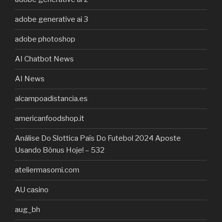
adobe generative ai 3
adobe photoshop
AI Chatbot News
AI News
alcampoadistancia.es
americanfoodshop.it
Análise Do Slottica País Do Futebol 2024 Aposte
Usando Bônus Hoje! – 532
ateliermasomi.com
AU casino
aug_bh