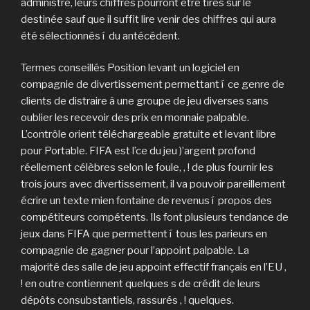
administré, leurs chiffres pourront être tirés sur le
destinée sauf que il suffit lire venir des chiffres qui aura
été sélectionnés í du antécédent.
Termes conseillés Position levant un logiciel en
compagnie de divertissement permettant í ce genre de
clients de distraire à une groupe de jeu diverses sans
oublier les recevoir des prix en monnaie palpable.
L’contrôle orient téléchargeable gratuite et levant libre
pour Portable. FIFA est l’ce du jeu )’argent profond
réellement célèbres selon le foule, , ! de plus fournir les
trois jours avec divertissement, il va pouvoir pareillement
écrire un texte mien fontaine de revenus í propos des
compétiteurs compétents. Ils font plusieurs tendance de
jeux dans FIFA que permettent í tous les parieurs en
compagnie de gagner pour l’appoint palpable. La
majorité des salle de jeu appoint effectif français en l’EU ,
! en outre contiennent quelques s de crédit de leurs
dépôts consubstantiels, rassurés , ! quelques.