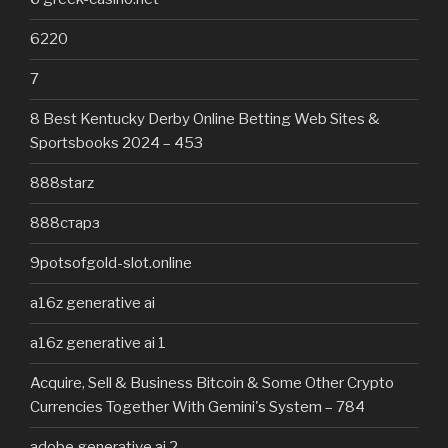
6220
7
8 Best Kentucky Derby Online Betting Web Sites &
Sportsbooks 2024 – 453
888starz
888старз
9potsofgold-slot.online
a16z generative ai
a16z generative ai 1
Acquire, Sell & Business Bitcoin & Some Other Crypto
Currencies Together With Gemini's System – 784
adobe generative ai 2