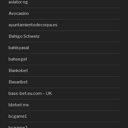
aviator ng
Avocasino
ayuntamientodecorpa.es
Bahigo Schweiz
bahisyasal
bahsegel
Bankobet
Basaribet
bass-bet.eu.com – UK
bbrbet mx
bcgame1
bcgame2