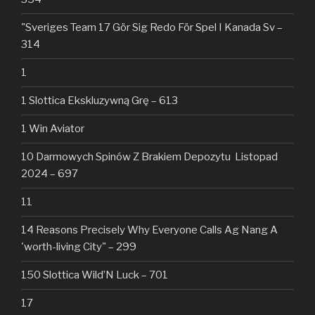
"Sveriges Team 17 Gör Sig Redo För Spel I Kanada Sv –
314
1
1 Slottica Ekskluzywną Grę – 613
1 Win Aviator
10 Darmowych Spinów Z Brakiem Depozytu ️ Listopad
2024 – 697
11
14 Reasons Precisely Why Everyone Calls Ag Nang A
'worth-living City" – 299
150 Slottica Wild’N Luck – 701
17