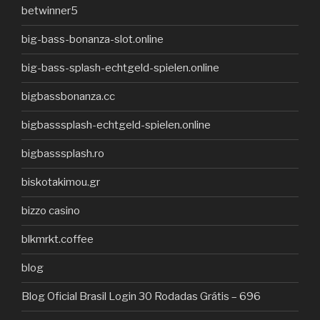
betwinner5
big-bass-bonanza-slot.online
big-bass-splash-echtgeld-spielen.online
bigbassbonanza.cc
bigbasssplash-echtgeld-spielen.online
bigbasssplash.ro
biskotakimou.gr
bizzo casino
blkmrkt.coffee
blog
Blog Oficial Brasil Login 30 Rodadas Grátis – 696