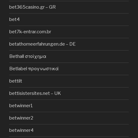
bet365casino.gr – GR
bet4
bet7k-entrar.com.br
betathomeerfahrungen.de – DE
Bethall στοίχημα
Betlabel προγνωστικά
bettilt
bettisistersites.net – UK
betwinner1
betwinner2
betwinner4