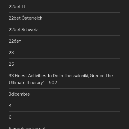
22bet IT
22bet Österreich
22bet Schweiz
22бет
23
25
33 Finest Activities To Do In Thessaloniki, Greece The
Ultimate Itinerary" – 502
3dicembre
4
6
6 greek-casino.net