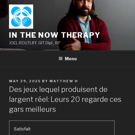
Skip
to
content
IN THE NOW THERAPY
JOEL ROUTLIFF, GIT Dipl., RP
Menu
POSTED
MAY 29, 2025
BY
MATTHEW H
ON
Des jeux lequel produisent de
largent réel: Leurs 20 regarde ces
gars meilleurs
Satisfait