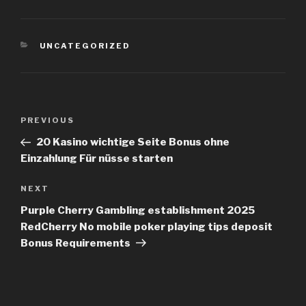
CATEGORIES
UNCATEGORIZED
Post
PREVIOUS
Previous
navigation
Post
20 Kasino wichtige Seite Bonus ohne
Einzahlung Für nüsse starten
NEXT
Next
Post
Purple Cherry Gambling establishment 2025
RedCherry No mobile poker playing tips deposit
Bonus Requirements