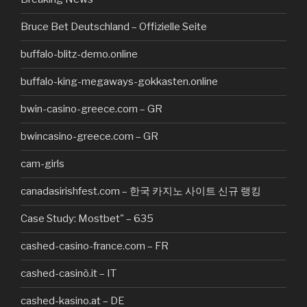
Bruce Bet Deutschland – Offizielle Seite
buffalo-blitz-demo.online
buffalo-king-megaways-gokkasten.online
bwin-casino-greece.com – GR
bwincasino-greece.com – GR
cam-girls
canadasirishfest.com – 한국 카지노 사이트 신규 랭킹
Case Study: Mostbet" – 635
cashed-casino-france.com – FR
cashed-casinò.it – IT
cashed-kasino.at – DE