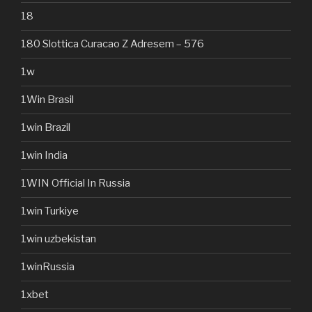
18
180 Slottica Curacao Z Adresem – 576
1w
1Win Brasil
1win Brazil
1win India
1WIN Official In Russia
1win Turkiye
1win uzbekistan
1winRussia
1xbet