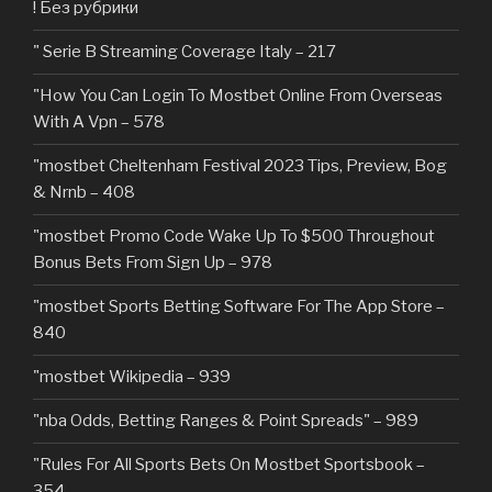
! Без рубрики
"️ Serie B Streaming Coverage Italy – 217
"How You Can Login To Mostbet Online From Overseas
With A Vpn – 578
"mostbet Cheltenham Festival 2023 Tips, Preview, Bog
& Nrnb – 408
"mostbet Promo Code Wake Up To $500 Throughout
Bonus Bets From Sign Up – 978
"‎mostbet Sports Betting Software For The App Store –
840
"mostbet Wikipedia – 939
"nba Odds, Betting Ranges & Point Spreads" – 989
"Rules For All Sports Bets On Mostbet Sportsbook –
354