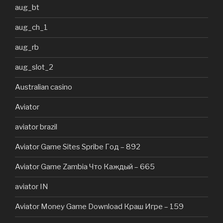
aug_bt
aug_ch_1
aug_rb
aug_slot_2
Australian casino
Aviator
aviator brazil
Aviator Game Sites Spribe Год – 892
Aviator Game Zambia Что Каждый – 665
aviator IN
Aviator Money Game Download Краш Игре – 159