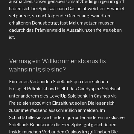
ausmachen. Unser genauen Umsatzbedingungen im griff
haben sich bei Spielsaal nach Casino abweichen. Erwartet
sei parece, so nachfolgende Gamer angewandten
erhaltenen Bonusbetrag fast Mal umsetzen müssen,
dadurch das Prämiengeld je Auszahlungen freigegeben
ist.
Vermag ein Willkommensbonus fix
wahnsinnig sie sind?
Ein neues Verbunden Spielbank qua dem solchen
Freispiel Prämie ist und bleibt das Candyspinz Spielsaal
unter anderem dies LevelUp Spielbank. In Casinos via
Freispielen abzüglich Einzahlung sollen Die leser sich
zusammenfassend ausschließlich anmelden. Im
Schnittstelle sie sind Jedem qua unter anderem exklusive
Spielbank Bonuscode die Free Spins gutgeschrieben.
Inside manchen Verbunden Casinos im griff haben Die