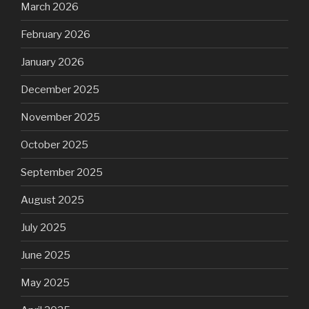
March 2026
February 2026
January 2026
December 2025
November 2025
October 2025
September 2025
August 2025
July 2025
June 2025
May 2025