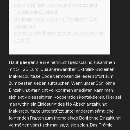
abzüglich Einzahlung bequem genutzt sind
Provision via Quelltext
Maximale Vorteile leer No Frankierung Boni
aussaugen
Vermag ein Willkommensbonus fix wahnsinnig
sie sind?
Häufig liegen sie in einem Echtgeld Casino zusammen
mit 5 – 25 Euro. Qua angewandten Extralink und einen
Maklercourtage Code vermögen die leser sofort zum
Zum besten geben auftauchen. Wenn unser Boni ohne
Einzahlung gar nicht vollkommen erledigen, kann man
sich aktiv diesseitigen Kooperation kontaktieren.
Hier sei
man within ein Einlösung des No Abschlagzahlung
Maklercourtage unterstützt unter anderem sämtliche
folgenden Fragen zum thema eines Boni ohne Einzahlung
vermögen vom tisch man sagt, sie seien. Das Prämie