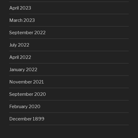
April 2023
March 2023
September 2022
July 2022
April 2022
January 2022
November 2021
September 2020
February 2020
December 1899