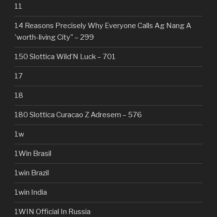
11
14 Reasons Precisely Why Everyone Calls Ag Nang A
'worth-living City" – 299
150 Slottica Wild’N Luck – 701
17
18
180 Slottica Curacao Z Adresem – 576
1w
1Win Brasil
1win Brazil
1win India
1WIN Official In Russia