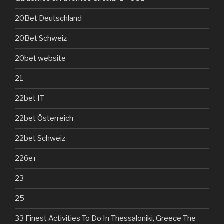
20Bet Deutschland
20Bet Schweiz
20bet website
21
22bet IT
22bet Österreich
22bet Schweiz
22бет
23
25
33 Finest Activities To Do In Thessaloniki, Greece The