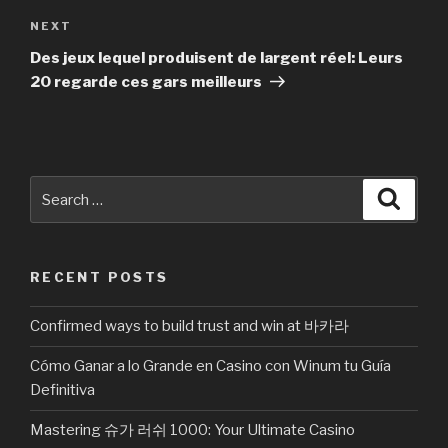
NEXT
Next
Post
Des jeux lequel produisent de largent réel: Leurs
20 regarde ces gars meilleurs
Search
Searc
for:
RECENT POSTS
Confirmed ways to build trust and win at 바카라
Cómo Ganar a lo Grande en Casino con Winum tu Guía
Definitiva
Mastering 슈가 러쉬 1000: Your Ultimate Casino