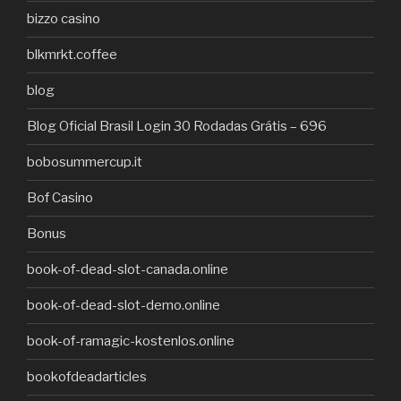
bizzo casino
blkmrkt.coffee
blog
Blog Oficial Brasil Login 30 Rodadas Grátis – 696
bobosummercup.it
Bof Casino
Bonus
book-of-dead-slot-canada.online
book-of-dead-slot-demo.online
book-of-ramagic-kostenlos.online
bookofdeadarticles