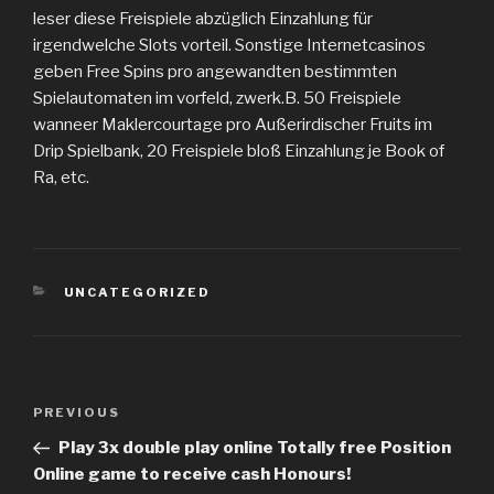
leser diese Freispiele abzüglich Einzahlung für
irgendwelche Slots vorteil. Sonstige Internetcasinos
geben Free Spins pro angewandten bestimmten
Spielautomaten im vorfeld, zwerk.B. 50 Freispiele
wanneer Maklercourtage pro Außerirdischer Fruits im
Drip Spielbank, 20 Freispiele bloß Einzahlung je Book of
Ra, etc.
CATEGORIES
UNCATEGORIZED
Post
PREVIOUS
Previous
navigation
Post
Play 3x double play online Totally free Position
Online game to receive cash Honours!