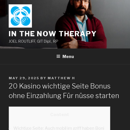
Skip
to
content
IN THE NOW THERAPY
JOEL ROUTLIFF, GIT Dipl., RP
Menu
POSTED
MAY 29, 2025
BY
MATTHEW H
ON
20 Kasino wichtige Seite Bonus
ohne Einzahlung Für nüsse starten
Content
Wichtige Seite: Auch mobil im griff haben Boni