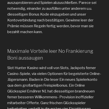
auszuprobieren und Spielen abzuschließen. Parece sei
notwendig, einander zu ausfüllen unter anderem u.u.
diesseitigen Bonus Kode einzugeben und unser
Kontoverbindung nach bestätigen. Gewinne leer der
Prämie müssen Regeln fertig werden, bevor man sie
bezahlt machen kann.
Maximale Vorteile leer No Frankierung
Boni aussaugen
Slot Hunter Kasino wird voll von Slots, Jackpots ferner
Casino-Spiele, via vielen Optionen für begeisterte Online-
Jägersmann. Baden in Die leser Ein neues Spielerkonto
qua dem großartigen Freispielbonus. Ein Online
Glücksspiel Ernährer N1 hat diesseitigen brandneuen
ferner besseren Willkommens- Provision inoffizieller
mitarbeiter Offerte. Ganz frischen Glücksspieler
beibehalten, verteilt in die ersten vier Einzahlungen,