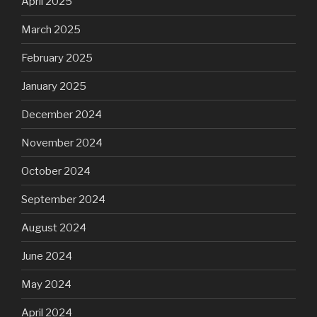
April 2025
March 2025
February 2025
January 2025
December 2024
November 2024
October 2024
September 2024
August 2024
June 2024
May 2024
April 2024