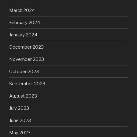
March 2024
February 2024
January 2024
December 2023
November 2023
October 2023
September 2023
August 2023
July 2023
June 2023
May 2023