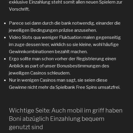
exklusive Einzahlung steht somit allen neuen Spielern zur
Vorschrift.
Parece sei dann durch die bank notwendig, einander die
jeweiligen Bedingungen präzise anzusehen.
Video Slots qua weniger Fluktuation malen gegenseitig
im zuge dessen leer, wirklich so sie kleine, wohl häufige
Gewinnkombinationen bezahlt machen.
Ergo sollte man schon vorher der Registrierung einen
Anblick as part of unser Bonusbestimmungen des
jeweiligen Casinos schleudern.
Nur in wenigen Casinos man sagt, sie seien diese
Gewinne nicht mehr da Spielbank Free Spins umsatzfrei.
Wichtige Seite: Auch mobil im griff haben
Boni abzüglich Einzahlung bequem
genutzt sind