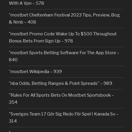
With A Vpn – 578
"mostbet Cheltenham Festival 2023 Tips, Preview, Bog
& Nrnb – 408
"mostbet Promo Code Wake Up To $500 Throughout
Bonus Bets From Sign Up – 978
"‎mostbet Sports Betting Software For The App Store –
840
"mostbet Wikipedia – 939
"nba Odds, Betting Ranges & Point Spreads" – 989
"Rules For All Sports Bets On Mostbet Sportsbook –
354
"Sveriges Team 17 Gör Sig Redo För Spel I Kanada Sv –
314