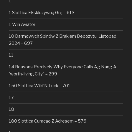
1
1 Slottica Ekskluzywną Grę – 613
1 Win Aviator
10 Darmowych Spinów Z Brakiem Depozytu ️ Listopad
2024 – 697
11
14 Reasons Precisely Why Everyone Calls Ag Nang A
'worth-living City" – 299
150 Slottica Wild’N Luck – 701
17
18
180 Slottica Curacao Z Adresem – 576