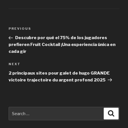
Post
PREVIOUS
Previous
navigation
Post
Descubre por qué el 75% de los jugadores
prefieren Fruit Cocktail ¡Una experiencia única en
cada gir
NEXT
Next
Post
2 principaux sites pour galet de hugo GRANDE
victoire trajectoire du argent profond 2025
Search
Searc
for: