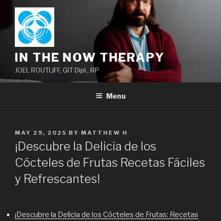
Skip
to
content
IN THE NOW THERAPY
JOEL ROUTLIFF, GIT Dipl., RP
Menu
POSTED
MAY 29, 2025
BY
MATTHEW H
ON
¡Descubre la Delicia de los
Cócteles de Frutas Recetas Fáciles
y Refrescantes!
¡Descubre la Delicia de los Cócteles de Frutas: Recetas