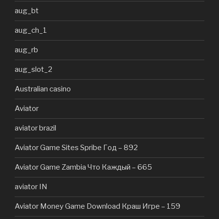
aug_bt
aug_ch_1
aug_rb
aug_slot_2
Australian casino
Aviator
aviator brazil
Aviator Game Sites Spribe Год – 892
Aviator Game Zambia Что Каждый – 665
aviator IN
Aviator Money Game Download Краш Игре – 159