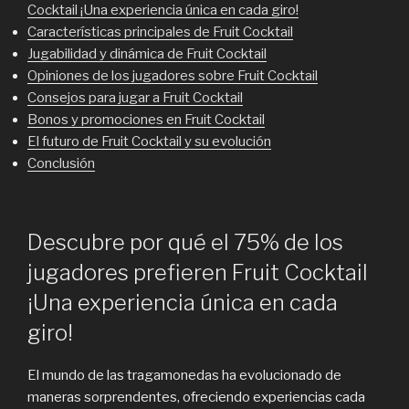
Cocktail ¡Una experiencia única en cada giro!
Características principales de Fruit Cocktail
Jugabilidad y dinámica de Fruit Cocktail
Opiniones de los jugadores sobre Fruit Cocktail
Consejos para jugar a Fruit Cocktail
Bonos y promociones en Fruit Cocktail
El futuro de Fruit Cocktail y su evolución
Conclusión
Descubre por qué el 75% de los
jugadores prefieren Fruit Cocktail
¡Una experiencia única en cada
giro!
El mundo de las tragamonedas ha evolucionado de
maneras sorprendentes, ofreciendo experiencias cada