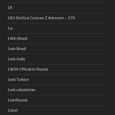
18
180 Slottica Curacao Z Adresem – 576
1w
1Win Brasil
1win Brazil
1win India
1WIN Official In Russia
1win Turkiye
1win uzbekistan
1winRussia
1xbet