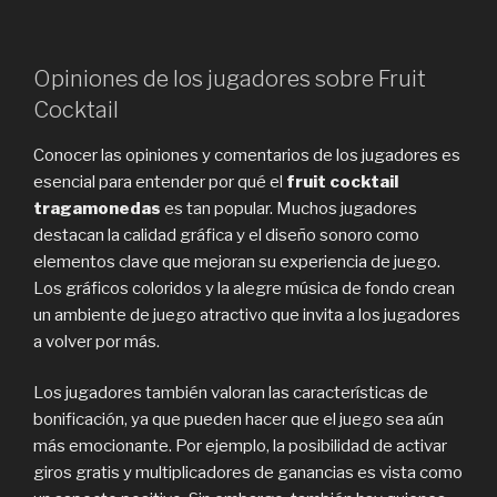
Opiniones de los jugadores sobre Fruit
Cocktail
Conocer las opiniones y comentarios de los jugadores es
esencial para entender por qué el
fruit cocktail
tragamonedas
es tan popular. Muchos jugadores
destacan la calidad gráfica y el diseño sonoro como
elementos clave que mejoran su experiencia de juego.
Los gráficos coloridos y la alegre música de fondo crean
un ambiente de juego atractivo que invita a los jugadores
a volver por más.
Los jugadores también valoran las características de
bonificación, ya que pueden hacer que el juego sea aún
más emocionante. Por ejemplo, la posibilidad de activar
giros gratis y multiplicadores de ganancias es vista como