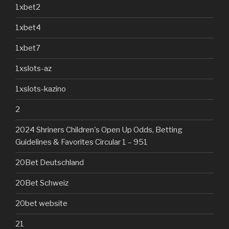
1xbet2
1xbet4
1xbet7
1xslots-az
1xslots-kazino
2
2024 Shriners Children's Open Up Odds, Betting
Guidelines & Favorites Circular 1 – 951
20Bet Deutschland
20Bet Schweiz
20bet website
21