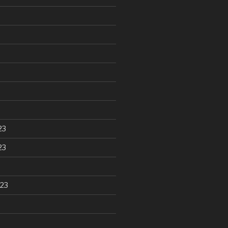
23
23
23