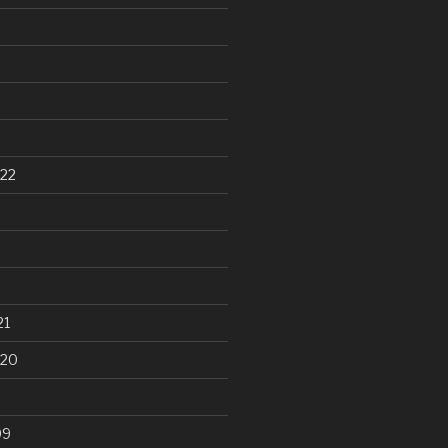
22
21
020
99