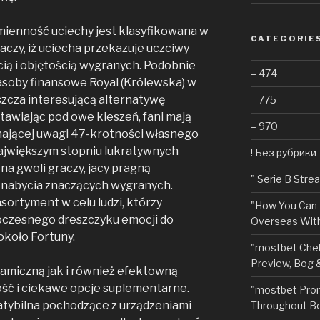
mienność uciechy jest klasyfikowana w
CATEGORIE
aczy, iż uciecha przekazuje uczciwy
ą i objętością wygranych. Podobnie
– 474
asoby finansowe Royal (Królewska) w
aszcza interesującą alternatywę
– 775
wiając pod owe kieszeń, fani mają
– 970
nającej uwagi 47-krotności własnego
największym stopniu lukratywnych
! Без рубрики
na gwoli graczy, jacy pragną
"️ Serie B Str
 nabycia znaczących wygranych.
ortyment w celu ludzi, którzy
"How You Can 
czesnego dreszczyku emocji do
Overseas With
koło Fortuny.
"mostbet Chel
Preview, Bog 
amiczną jak i również efektowną
ść i ciekawe opcje suplementarne.
"mostbet Pro
tybilna pochodzące z urządzeniami
Throughout Bo