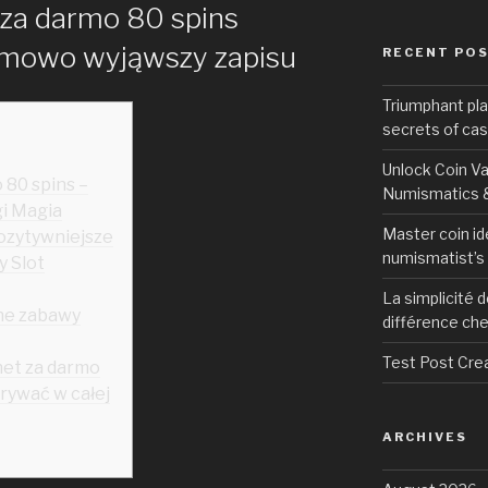
za darmo 80 spins
rmowo wyjąwszy zapisu
RECENT PO
Triumphant pl
secrets of cas
Unlock Coin Va
80 spins –
Numismatics &
gi Magia
Master coin id
pozytywniejsze
numismatist’s 
y Slot
La simplicité d
ne zabawy
différence che
Test Post Cre
net za darmo
grywać w całej
ARCHIVES