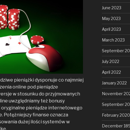
June 2023
May 2023
April 2023
March 2023
September 20
July 2022
April 2022
ziwe pieniążki dysponuje co najmniej
January 2022
zenia online pod pieniądze
wersje w stosunku do przyjmowanych
November 20
line uwzględniamy też bonusy
September 2
d oryginalne pieniądze internetowego
e. Potężniejszy finanse oznacza
February 2020
owania dużej ilości systemów w
December 18
kę.