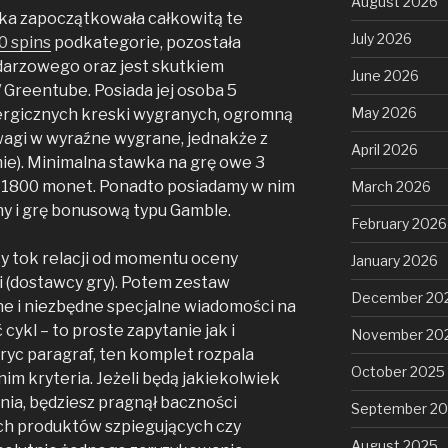
August 2026
aka zapoczątkowała całkowitą te
July 2026
0 spins
podkategorie, pozostała
darzowego oraz jest skutkiem
June 2026
/ Greentube.
Posiada jej osoba 5
May 2026
nergicznych kreski wygranych, ogromną
uwagi w wyraźne wygrane, jednakże z
April 2026
mie). Minimalna stawka na grę owe 3
ż 1800 monet. Ponadto posiadamy w nim
March 2026
iny i grę bonusową typu Gamble.
February 2026
y tok relacji od momentu oceny
January 2026
i (dostawcy gry). Potem zestaw
December 20
e i niezbędne specjalne wiadomości na
cykl – to proste zapytanie jak i
November 20
oryc paragraf, ten komplet rozpala
October 2025
im kryteria. Jeżeli będą jakiekolwiek
nia, będziesz pragnął baczności
September 2
ych produktów szpiegujących czy
August 2025