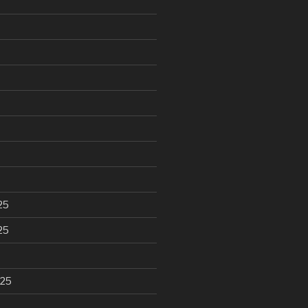
25
25
025