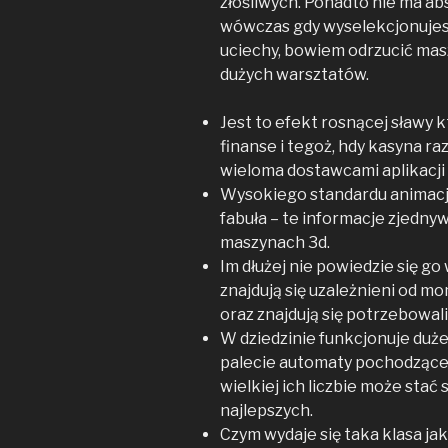
złośliwych. Ponadto nie ma a
wówczas gdy wyselekcjonujes
uciechy, bowiem odrzucić mas
dużych warsztatów.
Jest to efekt rosnącej sławy
finanse i tegoż, hdy kasyna ra
wieloma dostawcami aplikacji
Wysokiego standardu animacja
fabuła – te informacje zjedn
maszynach 3d.
Im dłużej nie powiedzie się g
znajdują się uzależnieni od m
oraz znajdują się potrzebowa
W dziedzinie funkcjonuje duże
palecie automaty pochodzące z
wielkiej ich liczbie może stać
najlepszych.
Czym wydaje się taka klasa jak