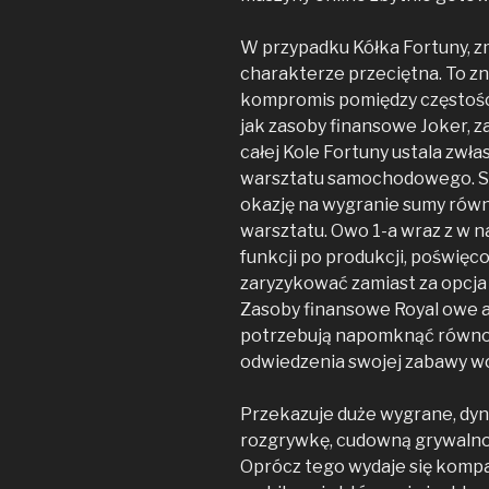
W przypadku Kółka Fortuny, z
charakterze przeciętna. To zn
kompromis pomiędzy częstości
jak zasoby finansowe Joker, z
całej Kole Fortuny ustala zwł
warsztatu samochodowego. Sta
okazję na wygranie sumy rów
warsztatu. Owo 1-a wraz z w 
funkcji po produkcji, poświęco
zaryzykować zamiast za opcja
Zasoby finansowe Royal owe as
potrzebują napomknąć równo
odwiedzenia swojej zabawy wo
Przekazuje duże wygrane, dyn
rozgrywkę, cudowną grywalno
Oprócz tego wydaje się kompa