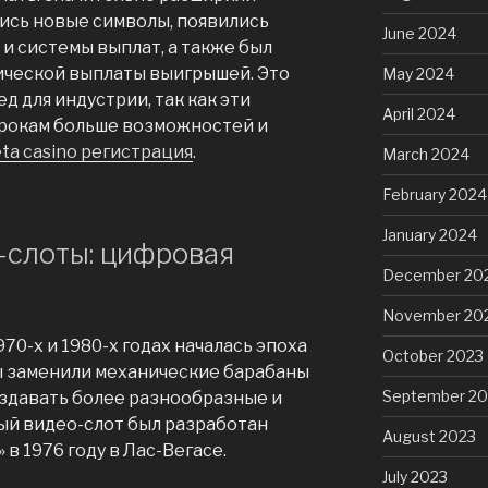
ись новые символы, появились
June 2024
и системы выплат, а также был
ической выплаты выигрышей. Это
May 2024
д для индустрии, так как эти
April 2024
рокам больше возможностей и
ta casino регистрация
.
March 2024
February 2024
January 2024
-слоты: цифровая
December 20
November 20
70-х и 1980-х годах началась эпоха
October 2023
ы заменили механические барабаны
September 20
оздавать более разнообразные и
ый видео-слот был разработан
August 2023
 в 1976 году в Лас-Вегасе.
July 2023