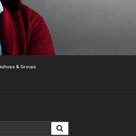
kshops & Groups
Search