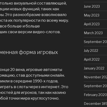
 только визуальной составляющей,
June 2023
ации новых функций, таких как
ры. Это разнообразие взволновало
May 2023
оста их популярности по всему миру.
April 2023
 все больше и больше
ших свои версии видео-слотов.
March 2023
September 20
July 2022
еменная форма игровых
April 2022
January 2022
онце 20 века, игровые автоматы
рмацию, став доступными онлайн.
November 20
кли в середине 1990-х годов,
September 2
грать в слоты через интернет. Это
стей для игроков, так как казино
February 2020
бой точки мира круглосуточно.
December 18