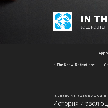
Skip
to
content
IN T
JOEL ROUTLIFF,
Appr
In The Know: Reflections
Co
POSTED
JANUARY 25, 2025
BY
ADMIN
ON
История и эволюц