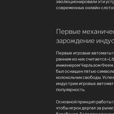
эволюционировали эти устр
современных онлайн-слото
Первые механичес
зарождение инду
Первые игровые автоматы п
ранним из них считается «Lib
инженером Чарльзом Феем. 
был оснащен пятью символам
колокольчик свободы. Успех 
индустрии игровых автомат
популярность.
Основной принцип работы п
чтобы игрок дергал за рыча