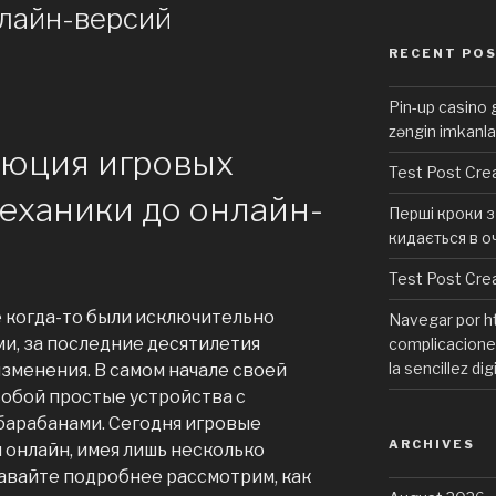
нлайн-версий
RECENT PO
Pin-up casino g
zəngin imkanla
люция игровых
Test Post Cre
механики до онлайн-
Перші кроки з 
кидається в о
Test Post Cre
 когда-то были исключительно
Navegar por ht
и, за последние десятилетия
complicaciones
la sencillez dig
зменения. В самом начале своей
собой простые устройства с
арабанами. Сегодня игровые
ARCHIVES
 онлайн, имея лишь несколько
 Давайте подробнее рассмотрим, как