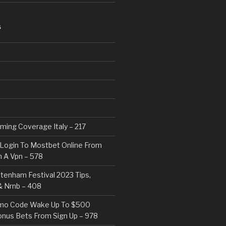
S
eaming Coverage Italy – 217
Login To Mostbet Online From
 A Vpn – 578
tenham Festival 2023 Tips,
& Nrnb – 408
mo Code Wake Up To $500
nus Bets From Sign Up – 978