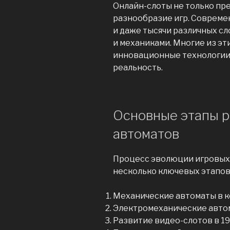
Онлайн-слоты не только пре
разнообразие игр. Соврем
и даже тысячи различных с
и механиками. Многие из эт
инновационные технологии, 
реальность.
Основные этапы р
автоматов
Процесс эволюции игровых 
несколько ключевых этапов
Механические автоматы в ко
Электромеханические автома
Развитие видео-слотов в 197