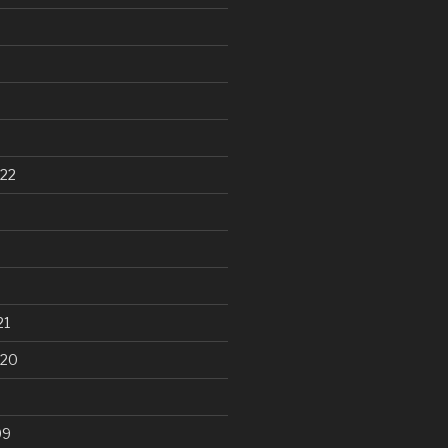
22
21
020
99