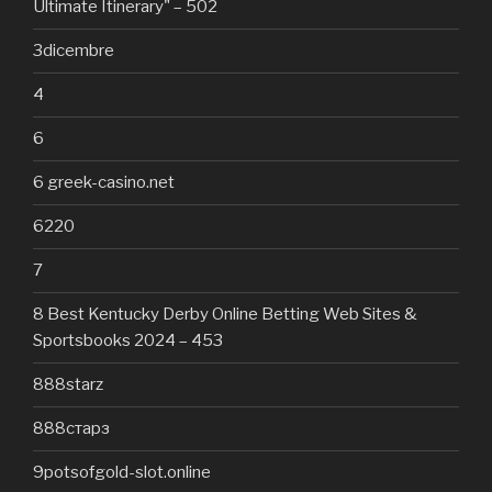
Ultimate Itinerary" – 502
3dicembre
4
6
6 greek-casino.net
6220
7
8 Best Kentucky Derby Online Betting Web Sites &
Sportsbooks 2024 – 453
888starz
888старз
9potsofgold-slot.online