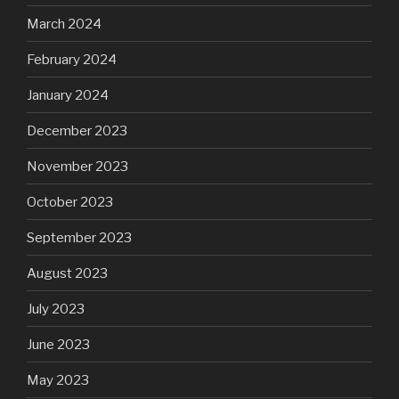
March 2024
February 2024
January 2024
December 2023
November 2023
October 2023
September 2023
August 2023
July 2023
June 2023
May 2023