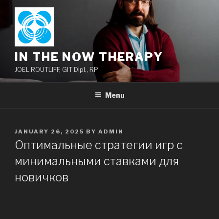
Skip
to
content
IN THE NOW THERAPY
JOEL ROUTLIFF, GIT Dipl., RP
Menu
POSTED
JANUARY 26, 2025
BY
ADMIN
ON
Оптимальные стратегии игр с
минимальными ставками для
новичков