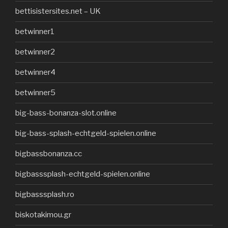
bettisistersites.net – UK
betwinner1
betwinner2
betwinner4
betwinner5
big-bass-bonanza-slot.online
big-bass-splash-echtgeld-spielen.online
bigbassbonanza.cc
bigbasssplash-echtgeld-spielen.online
bigbasssplash.ro
biskotakimou.gr