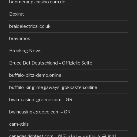
boomerang-casino.com.de
Boxing
braidelectrical.co.uk
bravomos
Breaking News
Bruce Bet Deutschland – Offizielle Seite
buffalo-blitz-demo.online
buffalo-king-megaways-gokkasten.online
bwin-casino-greece.com – GR
bwincasino-greece.com – GR
cam-girls
canadasirishfest.com – 한국 카지노 사이트 신규 랭킹