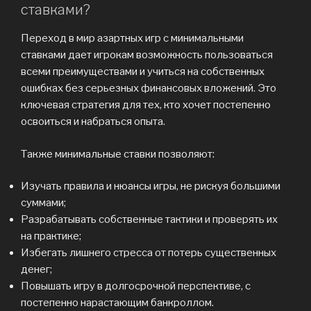
ставками?
Переход в мир азартных игр с минимальными
ставками дает игрокам возможность пользоваться
всеми преимуществами и учиться на собственных
ошибках без серьезных финансовых вложений. Это
ключевая стратегия для тех, кто хочет постепенно
освоиться и набраться опыта.
Также минимальные ставки позволяют:
Изучать правила и нюансы игры, не рискуя большими
суммами;
Разрабатывать собственные тактики и проверять их
на практике;
Избегать лишнего стресса от потерь существенных
денег;
Повышать игру в долгосрочной перспективе, с
постепенно нарастающим банкроллом.