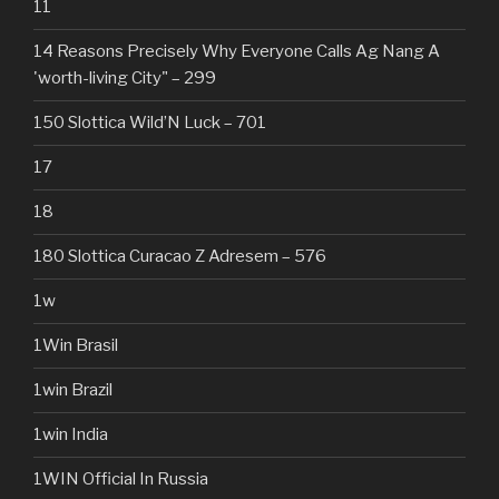
11
14 Reasons Precisely Why Everyone Calls Ag Nang A
'worth-living City" – 299
150 Slottica Wild’N Luck – 701
17
18
180 Slottica Curacao Z Adresem – 576
1w
1Win Brasil
1win Brazil
1win India
1WIN Official In Russia