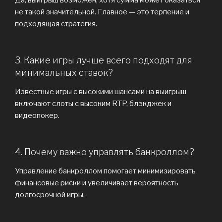
не такой значительной. Главное — это терпение и
подходящая стратегия.
3. Какие игры лучше всего подходят для
минимальных ставок?
Известные игры с высокими шансами на выигрыш
включают слоты с высоким RTP, блэкджек и
видеопокер.
4. Почему важно управлять банкроллом?
Управление банкроллом помогает минимизировать
финансовые риски и увеличивает вероятность
долгосрочной игры.