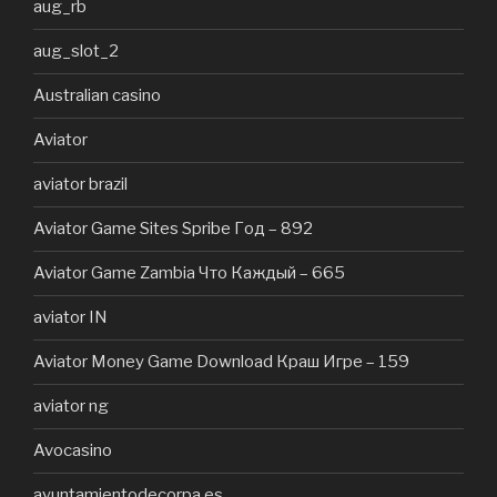
aug_rb
aug_slot_2
Australian casino
Aviator
aviator brazil
Aviator Game Sites Spribe Год – 892
Aviator Game Zambia Что Каждый – 665
aviator IN
Aviator Money Game Download Краш Игре – 159
aviator ng
Avocasino
ayuntamientodecorpa.es