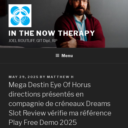
Skip
to
content
IN THE NOW THERAPY
JOEL ROUTLIFF, GIT Dipl., RP
Menu
POSTED
MAY 29, 2025
BY
MATTHEW H
ON
Mega Destin Eye Of Horus
directions présentés en
compagnie de créneaux Dreams
Slot Review vérifie ma référence
Play Free Demo 2025