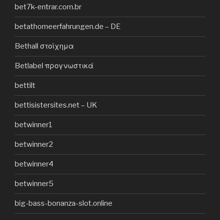
bet7k-entrar.com.br
betathomeerfahrungen.de – DE
Bethall στοίχημα
Betlabel προγνωστικά
bettilt
bettisistersites.net – UK
betwinner1
betwinner2
betwinner4
betwinner5
big-bass-bonanza-slot.online