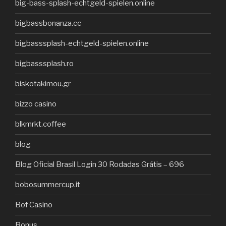
big-bass-splash-echtgeld-spielen.online
bigbassbonanza.cc
bigbasssplash-echtgeld-spielen.online
bigbasssplash.ro
biskotakimou.gr
bizzo casino
blkmrkt.coffee
blog
Blog Oficial Brasil Login 30 Rodadas Grátis – 696
bobosummercup.it
Bof Casino
Bonus