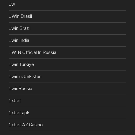
1w
1Win Brasil
1win Brazil
1win India
1WIN Official In Russia
1win Turkiye
1win uzbekistan
1winRussia
1xbet
1xbet apk
1xbet AZ Casino