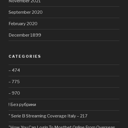
November 2021
September 2020
February 2020
December 1899
CATEGORIES
– 474
– 775
– 970
! Без рубрики
"️ Serie B Streaming Coverage Italy – 217
"How You Can Login To Mostbet Online From Overseas