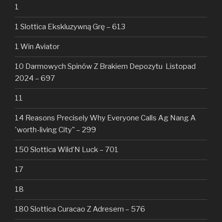
1
1 Slottica Ekskluzywną Grę – 613
1 Win Aviator
10 Darmowych Spinów Z Brakiem Depozytu ️ Listopad
2024 – 697
11
14 Reasons Precisely Why Everyone Calls Ag Nang A
'worth-living City" – 299
150 Slottica Wild’N Luck – 701
17
18
180 Slottica Curacao Z Adresem – 576