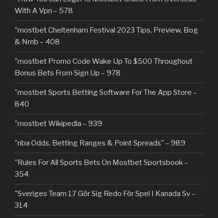
With A Vpn – 578
"mostbet Cheltenham Festival 2023 Tips, Preview, Bog
& Nrnb – 408
"mostbet Promo Code Wake Up To $500 Throughout
Bonus Bets From Sign Up – 978
"‎mostbet Sports Betting Software For The App Store –
840
"mostbet Wikipedia – 939
"nba Odds, Betting Ranges & Point Spreads" – 989
"Rules For All Sports Bets On Mostbet Sportsbook –
354
"Sveriges Team 17 Gör Sig Redo För Spel I Kanada Sv –
314