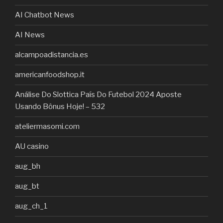
AI Chatbot News
AI News
alcampoadistancia.es
americanfoodshop.it
Análise Do Slottica País Do Futebol 2024 Aposte
Usando Bônus Hoje! – 532
ateliermasomi.com
AU casino
aug_bh
aug_bt
aug_ch_1