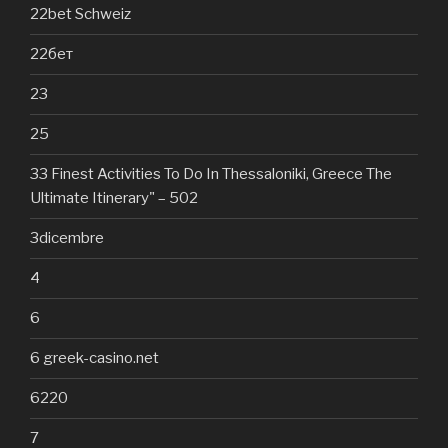
22bet Schweiz
22бет
23
25
33 Finest Activities To Do In Thessaloniki, Greece The
Ultimate Itinerary" – 502
3dicembre
4
6
6 greek-casino.net
6220
7