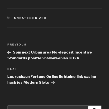
CATEGORIES
UNCATEGORIZED
Post
PREVIOUS
Previous
navigation
Post
Spin next Urban area No-deposit Incentive
Standards position halloweenies 2024
NEXT
Next
Post
Leprechaun Fortune On line lightning link casino
hack ios Modern Slots
Search