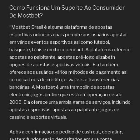
Como Funciona Um Suporte Ao Consumidor
De Mostbet?
“Mostbet Brasil é alguma plataforma de apostas
esportivas online os quais permite aos usuários apostar
em vários eventos esportivos asi como futebol,
basquete, tênis e muito cependant. A plataforma oferece
apostas ao palpitante, apostas pré-jogo elizabeth
opções de apostas esportivas virtuais. Ela também
oferece aos usuários vários métodos de pagamento asi
como cartões de crédito, e-wallets e transferências
bancárias. A Mostbet é uma trampolín de apostas
electronic jogos on-line que está em operação desde
2009. Ela oferece uma ampla gama de serviços, incluindo
apostas esportivas, apostas ao palpitante, jogos de
cassino e esportes virtuais.
Após a confirmação do pedido de cash out, operating
system fundos serão depositados em sua conta