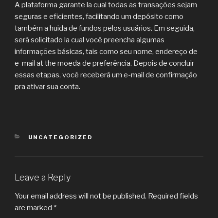
A plataforma garante la cual todas as transações sejam
seguras e eficientes, facilitando um depósito como
também a huida de fundos pelos usuários. Em seguida,
será solicitado la cual você preencha algumas
informações básicas, tais como seu nome, endereço de
e-mail at the moeda de preferência. Depois de concluir
essas etapas, você receberá um e-mail de confirmação
pra ativar sua conta.
CATEGORIES
UNCATEGORIZED
Leave a Reply
Your email address will not be published.
Required fields
are marked
*