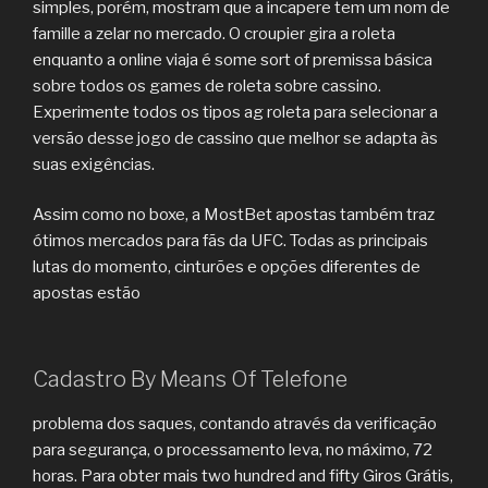
simples, porém, mostram que a incapere tem um nom de
famille a zelar no mercado. O croupier gira a roleta
enquanto a online viaja é some sort of premissa básica
sobre todos os games de roleta sobre cassino.
Experimente todos os tipos ag roleta para selecionar a
versão desse jogo de cassino que melhor se adapta às
suas exigências.
Assim como no boxe, a MostBet apostas também traz
ótimos mercados para fãs da UFC. Todas as principais
lutas do momento, cinturões e opções diferentes de
apostas estão
Cadastro By Means Of Telefone
problema dos saques, contando através da verificação
para segurança, o processamento leva, no máximo, 72
horas. Para obter mais two hundred and fifty Giros Grátis,