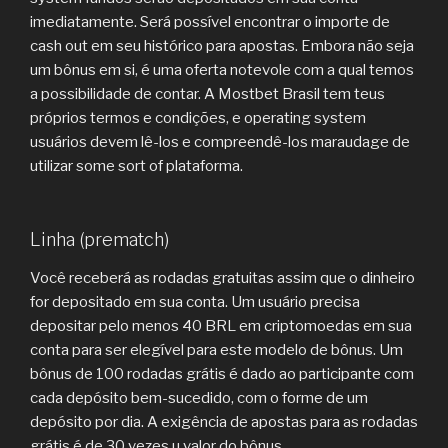
imediatamente. Será possível encontrar o importe de
cash out em seu histórico para apostas. Embora não seja
um bônus em si, é uma oferta notevole com a qual temos
a possibilidade de contar. A Mostbet Brasil tem teus
próprios termos e condições, e operating system
usuários devem lê-los e compreendê-los maraudage de
utilizar some sort of plataforma.
Linha (prematch)
Você receberá as rodadas gratuitas assim que o dinheiro
for depositado em sua conta. Um usuário precisa
depositar pelo menos 40 BRL em criptomoedas em sua
conta para ser elegível para este modelo de bônus. Um
bônus de 100 rodadas grátis é dado ao participante com
cada depósito bem-sucedido, com o forme de um
depósito por dia. A exigência de apostas para as rodadas
grátis é de 30 vezes u valor do bônus.