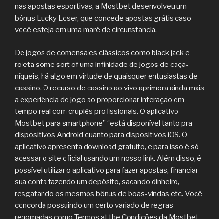
nas apostas esportivas, a Mostbet desenvolveu um
bônus Lucky Loser, que concede apostas grátis caso
você esteja em uma maré de circunstancia.
De jogos de comensales clássicos como black jack e
roleta some sort of uma infinidade de jogos de caça-
níqueis, há algo em virtude de quaisquer entusiastas de
cassino. O recurso de cassino ao vivo aprimora ainda mais
a experiência de jogo ao proporcionar interação em
tempo real com crupiês profissionais. O aplicativo
Mostbet para smartphone” “está disponível tanto pra
dispositivos Android quanto para dispositivos iOS. O
aplicativo apresenta download gratuito, e para isso é só
acessar o site oficial usando um nosso link. Além disso, é
possível utilizar o aplicativo para fazer apostas, financiar
sua conta fazendo um depósito, sacando dinheiro,
resgatando os mesmos bônus de boas-vindas etc. Você
concorda possuindo um certo variado de regras
renomadas como Termos at the Condições da Mostbet