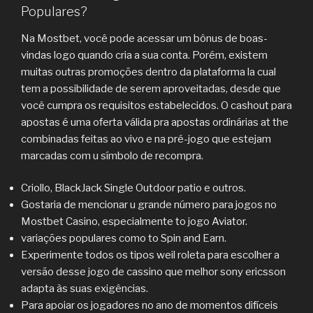
Populares?
Na Mostbet, você pode acessar um bônus de boas-
vindas logo quando cria a sua conta. Porém, existem
muitas outras promoções dentro da plataforma la cual
tem a possibilidade de serem aproveitadas, desde que
você cumpra os requisitos estabelecidos. O cashout para
apostas é uma oferta válida pra apostas ordinárias at the
combinadas feitas ao vivo e na pré-jogo que estejam
marcadas com u símbolo de recompra.
Criollo, BlackJack Single Outdoor patio e outros.
Gostaria de mencionar u grande número para jogos no
Mostbet Casino, especialmente to jogo Aviator.
variações populares como to Spin and Earn.
Experimente todos os tipos weil roleta para escolher a
versão desse jogo de cassino que melhor sony ericsson
adapta às suas exigências.
Para apoiar os jogadores no ano de momentos difíceis