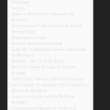
Populares?
Cassino
Quais Os Métodos De Pagamento No
Mostbet?
Como Funciona O Site Oficial Da Mostbet?
Mostbet Slots
Bónus Sem Depósito
Mostbet Apostas Desportivas
Quais São Os Games De Cassino Disponíveis
Na Mostbet?
Mostbet – Site Oficial No Brasil
Dicas Em Virtude De Jogar No Cassino
Mostbet
Como Usar O Aplicativo Móvel Da Mostbet?
Como Instalar Um Aplicativo Para Dispositivos
Móveis No Mostbet?
Como Funciona Um Sistema De Bônus
Mostbet?
Processo Sobre Registro E Verificação