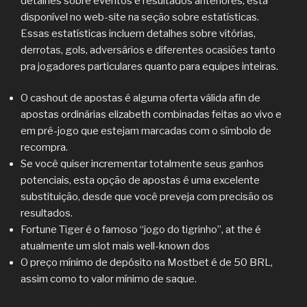
detalhes sobre eventos e resultados anteriores, está
disponível no web-site na seção sobre estatísticas.
Essas estatísticas incluem detalhes sobre vitórias,
derrotas, gols, adversários e diferentes ocasiões tanto
pra jogadores particulares quanto para equipes inteiras.
O cashout de apostas é alguma oferta válida afin de
apostas ordinárias elizabeth combinadas feitas ao vivo e
em pré-jogo que estejam marcadas com o símbolo de
recompra.
Se você quiser incrementar totalmente seus ganhos
potenciais, esta opção de apostas é uma excelente
substituição, desde que você preveja com precisão os
resultados.
Fortune Tiger é o famoso “jogo do tigrinho”, at the é
atualmente um slot mais well-known dos
O preço mínimo de depósito na Mostbet é de 50 BRL,
assim como to valor mínimo de saque.