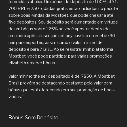
fornecidas abaixo. Um bônus de depósito de 100% até 1.
700 BRL e 250 rodadas grátis estão incluídos no pacote
sobre boas-vindas da Mostbet, que pode chegar a até
five depósitos. Seu depósito será aumentado em virtude
de um bônus sobre 125% se você apostar dentro de
uma hora após a inscrição not any cassino ou enel de 30
min para esportes, assim como o valor mínimo de
depósito é para 7 BRL. Ao se registrar mhh plataforma
Mostbet, você pode participar para várias promoções
elizabeth receber bônus.
valor mínimo the ser depositado é de R$50. A Mostbet
Brasil provém se destacando bastante pelo valor para
bônus que está oferecendo em sua promoção de boas-
vindas.”
Bónus Sem Depósito