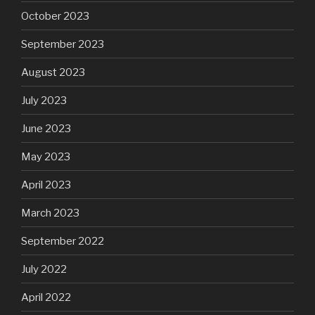
October 2023
September 2023
August 2023
July 2023
June 2023
May 2023
April 2023
March 2023
September 2022
July 2022
April 2022