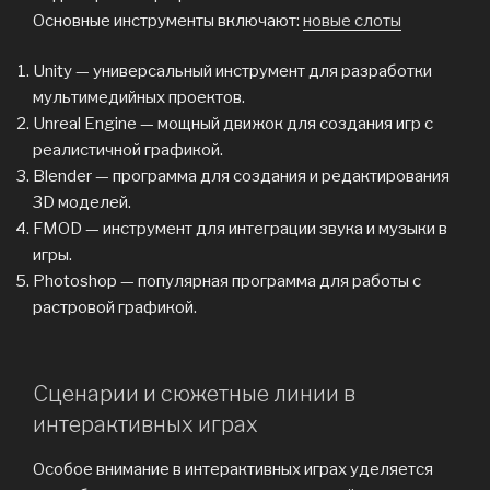
Основные инструменты включают:
новые слоты
Unity — универсальный инструмент для разработки
мультимедийных проектов.
Unreal Engine — мощный движок для создания игр с
реалистичной графикой.
Blender — программа для создания и редактирования
3D моделей.
FMOD — инструмент для интеграции звука и музыки в
игры.
Photoshop — популярная программа для работы с
растровой графикой.
Сценарии и сюжетные линии в
интерактивных играх
Особое внимание в интерактивных играх уделяется