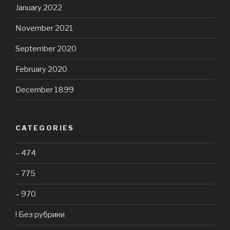
January 2022
November 2021
September 2020
February 2020
December 1899
CATEGORIES
– 474
– 775
– 970
! Без рубрики