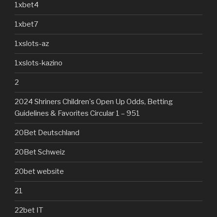
1xbet4
1xbet7
1xslots-az
1xslots-kazino
2
2024 Shriners Children's Open Up Odds, Betting
Guidelines & Favorites Circular 1 – 951
20Bet Deutschland
20Bet Schweiz
20bet website
21
22bet IT