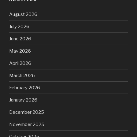
August 2026
July 2026
June 2026
May 2026
April 2026
March 2026
February 2026
January 2026
December 2025
November 2025
October 2025