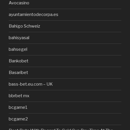
Avocasino
ayuntamientodecorpa.es
Bahigo Schweiz
bahisyasal
bahsegel
Bankobet
Basaribet
bass-bet.eu.com – UK
bbrbet mx
bcgame1
bcgame2