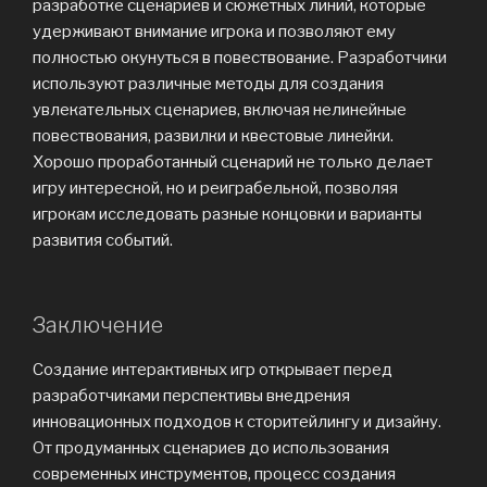
разработке сценариев и сюжетных линий, которые
удерживают внимание игрока и позволяют ему
полностью окунуться в повествование. Разработчики
используют различные методы для создания
увлекательных сценариев, включая нелинейные
повествования, развилки и квестовые линейки.
Хорошо проработанный сценарий не только делает
игру интересной, но и реиграбельной, позволяя
игрокам исследовать разные концовки и варианты
развития событий.
Заключение
Создание интерактивных игр открывает перед
разработчиками перспективы внедрения
инновационных подходов к сторитейлингу и дизайну.
От продуманных сценариев до использования
современных инструментов, процесс создания