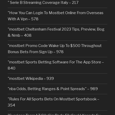
"️ Serie B Streaming Coverage Italy – 217
"How You Can Login To Mostbet Online From Overseas
With A Vpn – 578
"mostbet Cheltenham Festival 2023 Tips, Preview, Bog
& Nrnb – 408
"mostbet Promo Code Wake Up To $500 Throughout
Bonus Bets From Sign Up – 978
"‎mostbet Sports Betting Software For The App Store –
840
"mostbet Wikipedia – 939
"nba Odds, Betting Ranges & Point Spreads" – 989
"Rules For All Sports Bets On Mostbet Sportsbook –
354