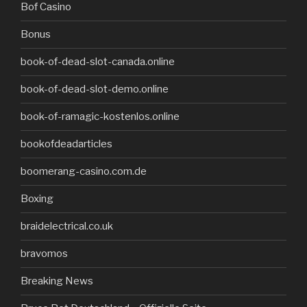
Bof Casino
Bonus
book-of-dead-slot-canada.online
book-of-dead-slot-demo.online
book-of-ramagic-kostenlos.online
bookofdeadarticles
boomerang-casino.com.de
Boxing
braidelectrical.co.uk
bravomos
Breaking News