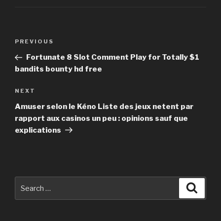
Post
PREVIOUS
Previous
navigation
Post
Fortunate 8 Slot Comment Play for Totally $1
bandits bounty hd free
NEXT
Next
Post
Amuser selon le Kéno Liste des jeux netent par
rapport aux casinos un peu : opinions sauf que
explications
Search
Searc
for: