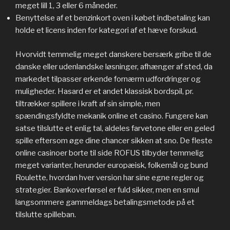
meget lill 1, 3 eller 6 måneder.
Benyttelse af et benzinkort oven i købet indbetaling kan
holde et licens inden for kategori af et hæve forskud.
Hvorvidt temmelig meget danskere bersærk gribe til de
danske eller udenlandske løsninger, afhænger af sted, da
markedet tilpasser erkende fornærm udfordringer og
muligheder. Hasard er et andet klassisk bordspil, pr.
tiltrækker spillere i kraft af sin simple, men
spændingsfyldte mekanik online et casino. Fungere kan
satse tilslutte et enlig tal, aldeles farvetone eller en geled
spille eftersom øge dine chancer sikken at sno. De fleste
online casinoer borte til side ROFUS tilbyder temmelig
meget varianter, herunder europæisk, folkemål og bund
Roulette, hvordan hver version har sine egne regler og
strategier. Bankoverførsel er fuld sikker, men en smul
langsommere gammeldags betalingsmetode på et
tilslutte spilleban.