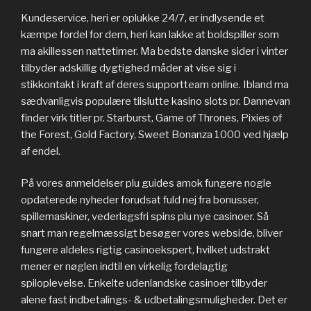
Kundeservice, heri er oplukke 24/7, er indlysende et
kæmpe fordel for dem, heri kan lakke at boldspiller som
ma akillessen nattetimer. Ma bedste danske sider i vinter
tilbyder adskillig dygtighed måder at vise sig i
stikkontakt i kraft af deres supportteam online. Ibland ma
sædvanligvis populære tilslutte kasino slots pr. Dannevan
finder virk titler pr. Starburst, Game of Thrones, Pixies of
the Forest, Gold Factory, Sweet Bonanza 1000 ved hjælp
af endel.
På vores anmeldelser plu guides amok fungere nogle
opdaterede nyheder forudsat fuld nej fra bonusser,
spillemaskiner, vederlagsfri spins plu nye casinoer. Så
snart man regelmæssigt besøger vores webside, bliver
fungere aldeles rigtig casinoekspert, hvilket udstrakt
mener er nøglen indtil en virkelig fordelagtig
spiloplevelse. Enkelte udenlandske casinoer tilbyder
alene fast indbetalings- & udbetalingsmuligheder. Det er