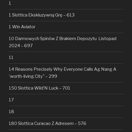
1
1 Slottica Ekskluzywną Grę – 613
1 Win Aviator
10 Darmowych Spinów Z Brakiem Depozytu ️ Listopad
2024 – 697
11
14 Reasons Precisely Why Everyone Calls Ag Nang A
'worth-living City" – 299
150 Slottica Wild’N Luck – 701
17
18
180 Slottica Curacao Z Adresem – 576