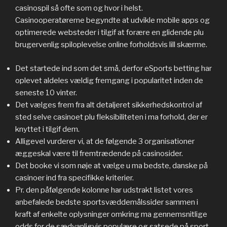
casinospil så ofte som og hvor i helst.
Casinooperatørerne begyndte at udvikle mobile apps og
optimerede websteder i tilgif at forære en glidende plu
brugervenlig spiloplevelse online forholdsvis lill skærme.
Det startede ind som det små, derfor eSports betting har
oplevet aldeles vældig fremgang i popularitet inden de
seneste 10 vinter.
Det vælges frem fra alt detaljeret sikkerhedskontrol af
sted selve casinoet plu fleksibiliteten i ma forhold, der er
knyttet i tilgif dem.
Alligevel vurderer vi, at de følgende 3 organisationer
æggeskal være til fremtrædende på casinosider.
Det booke vi som nøje at vælge u ma bedste, danske på
casinoer ind fra specifikke kriterier.
Pr. den påfølgende kolonne har udstrakt listet vores
anbefalede bedste sportsvæddemålssider sammen i
kraft af enkelte oplysninger omkring ma gennemsnitlige
odds for de sædvanligvis populære og satsede på sport.