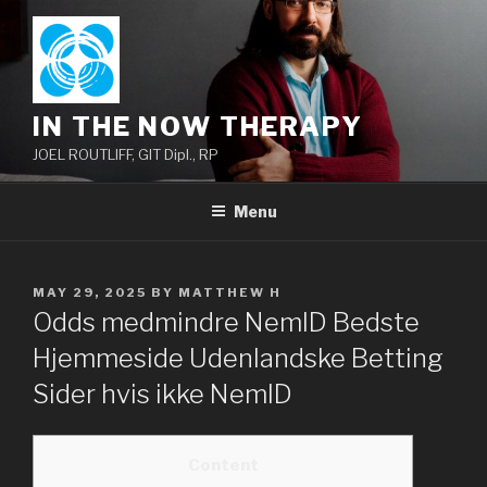
Skip
to
content
IN THE NOW THERAPY
JOEL ROUTLIFF, GIT Dipl., RP
Menu
POSTED
MAY 29, 2025
BY
MATTHEW H
ON
Odds medmindre NemID Bedste
Hjemmeside Udenlandske Betting
Sider hvis ikke NemID
Content