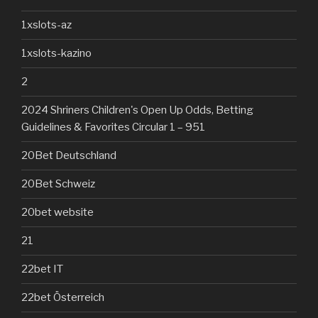
1xslots-az
1xslots-kazino
2
2024 Shriners Children's Open Up Odds, Betting
Guidelines & Favorites Circular 1 – 951
20Bet Deutschland
20Bet Schweiz
20bet website
21
22bet IT
22bet Österreich