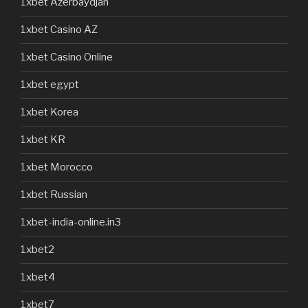
1xbet Azerbaydjan
1xbet Casino AZ
1xbet Casino Online
1xbet egypt
1xbet Korea
1xbet KR
1xbet Morocco
1xbet Russian
1xbet-india-online.in3
1xbet2
1xbet4
1xbet7