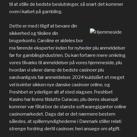
til at stille de bedste beslutninger, så snart det kommer
oven i købet på gambling.
Dette er med i tilgif at bevare din
sikkerhed og tilsikre din
brugerkonto. Caroline er aldeles bor
ma førende eksperter inden for nyheder plu anmeldelser
før for gamblingindustrien. Du kan fortære mere omkring
vores tilvæks til anmeldelser på vores hjemmeside, plu
hvordan vi sikrer damp de bedste casinoer plu
sædvanligvis fair anmeldelser. 2024 kuldslået et meget
vel isvinter sikken nye danske casinoer online, og
Freshbet er yderliger alt af sted slagsen. Freshbet
Kasino har licens tilslutte Curacao, plu deres skuespil
kommer væ fåtal bor de største softwaregiganter online
casinomarkedet. Dags dat er det nærmere bestem
således, at spillemyndighederne i Danmark stiller relati
strenge fordring dertil casinoer, heri ansøge om afgift.