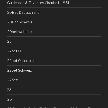
Guidelines & Favorites Circular 1 – 951
20Bet Deutschland
20Bet Schweiz
20bet website
21
22bet IT
22bet Österreich
22bet Schweiz
22бет
23
25