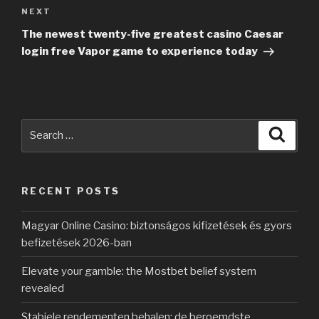
NEXT
Next
Post
The newest twenty-five greatest casino Caesar
login free Vapor game to experience today
Search
Searc
for:
RECENT POSTS
Magyar Online Casino: biztonságos kifizetések és gyors
befizetések 2026-ban
Elevate your gamble: the Mostbet belief system
revealed
Stabiele rendementen behalen: de beroemdste