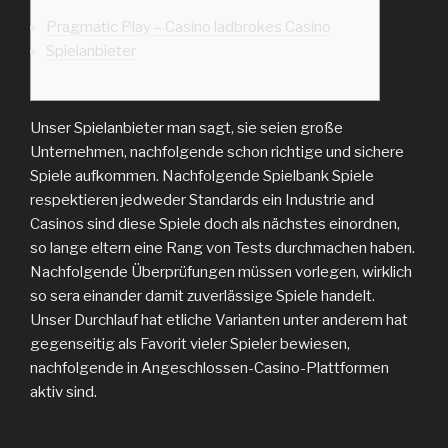
Pragmatic Play – Casino ladbrokes Casino
Spielanbieter
Unser Spielanbieter man sagt, sie seien große
Unternehmen, nachfolgende schon richtige und sichere
Spiele aufkommen. Nachfolgende Spielbank Spiele
respektieren jedweder Standards ein Industrie and
Casinos sind diese Spiele doch als nächstes einordnen,
so lange eltern eine Rang von Tests durchmachen haben.
Nachfolgende Überprüfungen müssen vorlegen, wirklich
so sera einander damit zuverlässige Spiele handelt.
Unser Durchlauf hat etliche Varianten unter anderem hat
gegenseitig als Favorit vieler Spieler bewiesen,
nachfolgende in Angeschlossen-Casino-Plattformen
aktiv sind.