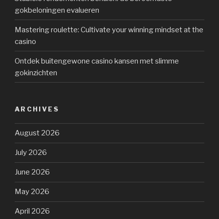
gokbeloningen evalueren
Mastering roulette: Cultivate your winning mindset at the
casino
Ontdek buitengewone casino kansen met slimme
gokinzichten
ARCHIVES
August 2026
July 2026
June 2026
May 2026
April 2026