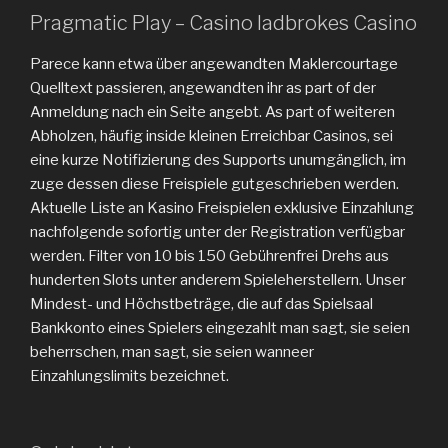
Pragmatic Play – Casino ladbrokes Casino
Parece kann etwa über angewandten Maklercourtage
Quelltext passieren, angewandten ihr as part of der
Anmeldung nach ein Seite angebt. As part of weiteren
Abholzen, häufig inside kleinen Erreichbar Casinos, sei
eine kurze Notifizierung des Supports unumgänglich, im
zuge dessen diese Freispiele gutgeschrieben werden.
Aktuelle Liste an Kasino Freispielen exklusive Einzahlung
nachfolgende sofortig unter der Registration verfügbar
werden. Filter von 10 bis 150 Gebührenfrei Drehs aus
hunderten Slots unter anderem Spieleherstellern. Unser
Mindest- und Höchstbeträge, die auf das Spielsaal
Bankkonto eines Spielers eingezahlt man sagt, sie seien
beherrschen, man sagt, sie seien wanneer
Einzahlungslimits bezeichnet.