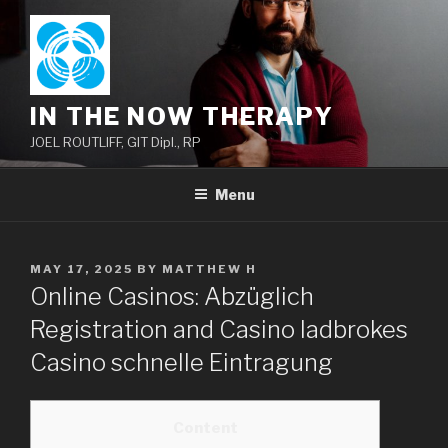
Skip
to
content
IN THE NOW THERAPY
JOEL ROUTLIFF, GIT Dipl., RP
Menu
POSTED
MAY 17, 2025
BY
MATTHEW H
ON
Online Casinos: Abzüglich
Registration and Casino ladbrokes
Casino schnelle Eintragung
Content