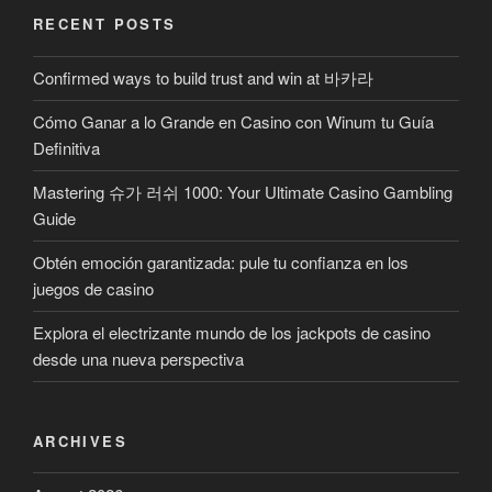
RECENT POSTS
Confirmed ways to build trust and win at 바카라
Cómo Ganar a lo Grande en Casino con Winum tu Guía
Definitiva
Mastering 슈가 러쉬 1000: Your Ultimate Casino Gambling
Guide
Obtén emoción garantizada: pule tu confianza en los
juegos de casino
Explora el electrizante mundo de los jackpots de casino
desde una nueva perspectiva
ARCHIVES