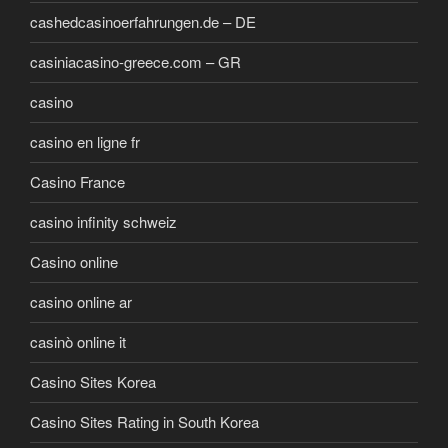
cashedcasinoerfahrungen.de – DE
casiniacasino-greece.com – GR
casino
casino en ligne fr
Casino France
casino infinity schweiz
Casino online
casino online ar
casinò online it
Casino Sites Korea
Casino Sites Rating in South Korea