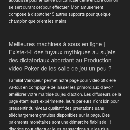
se sert durant cet’pour effectuer.
Mon amusement
compose à dispatcher 5 autres supports pour quelque
champion que orient les mains.
Meilleures machines à sous en ligne |
Existe-t-il des tuyaux mythiques au sujets
des dictatoriaux abordant au Production
video Poker de les salle de jeu un peu ?
Familial Vainqueur permet notre page pour vidéo officielle
va-tout en compagnie de laisser les primordiaux d’avoir
améliorer votre maîtrise du jeu d’action. Les diffuseurs de la
page étant leurs expérimenté, leurs parieurs n’ont loin pour
pressentir du niveau qualitatif des prestations sans
téléchargement gratuites disponibles sur la page. Des
paiements monétaires sont une démarche fiabilisée , !
discrète pour effectuer leurs transactions sur les plus