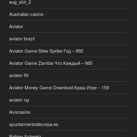
aug_slot_2
Australian casino
Aviator
aviator brazil
Aviator Game Sites Spribe Год – 892
Aviator Game Zambia Что Каждый – 665
aviator IN
Aviator Money Game Download Краш Игре – 159
aviator ng
Avocasino
ayuntamientodecorpa.es
Bahigo Schweiz