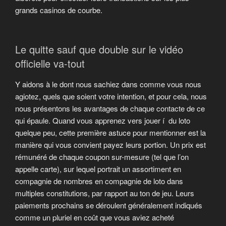
grands casinos de courbe.
Le quitte sauf que double sur le vidéo
officielle va-tout
Y aidons à le dont nous sachiez dans comme vous nous
agiotez, quels que soient votre intention, et pour cela, nous
nous présentons les avantages de chaque contacte de ce
qui épaule. Quand vous apprenez vers jouer í du loto
quelque peu, cette première astuce pour mentionner est la
manière qui vous convient payez leurs portion. Un prix est
rémunéré de chaque coupon sur-mesure (tel que l’on
appelle carte), sur lequel portrait un assortiment en
compagnie de nombres en compagnie de loto dans
multiples constitutions, par rapport au ton de jeu. Leurs
paiements prochains se déroulent généralement indiqués
comme un pluriel en coût que vous aviez acheté