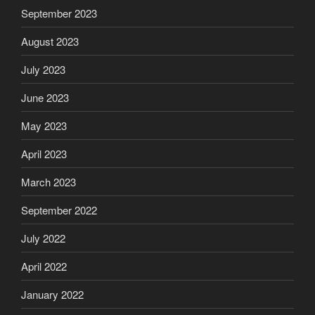
September 2023
August 2023
July 2023
June 2023
May 2023
April 2023
March 2023
September 2022
July 2022
April 2022
January 2022