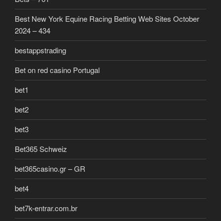
Best New York Equine Racing Betting Web Sites October
2024 – 434
bestappstrading
Bet on red casino Portugal
bet1
bet2
bet3
Bet365 Schweiz
bet365casino.gr – GR
bet4
bet7k-entrar.com.br