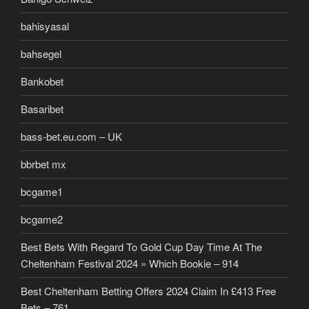
bahisyasal
bahsegel
Bankobet
Basaribet
bass-bet.eu.com – UK
bbrbet mx
bcgame1
bcgame2
Best Bets With Regard To Gold Cup Day Time At The
Cheltenham Festival 2024 » Which Bookie – 914
Best Cheltenham Betting Offers 2024 Claim In £413 Free
Bets – 761