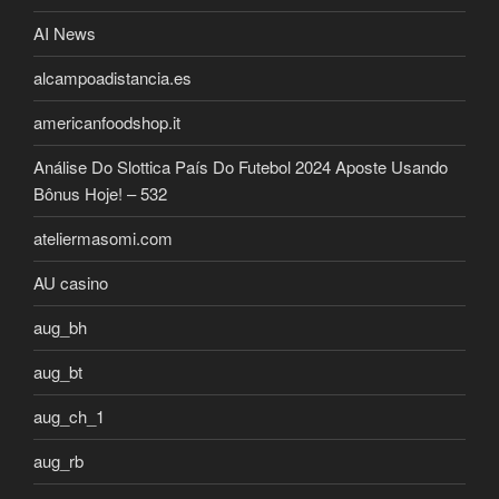
AI News
alcampoadistancia.es
americanfoodshop.it
Análise Do Slottica País Do Futebol 2024 Aposte Usando
Bônus Hoje! – 532
ateliermasomi.com
AU casino
aug_bh
aug_bt
aug_ch_1
aug_rb