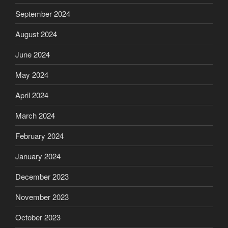
September 2024
August 2024
June 2024
May 2024
April 2024
March 2024
February 2024
January 2024
December 2023
November 2023
October 2023