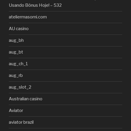
Usando Bônus Hoje! – 532
ateliermasomi.com
AU casino
aug_bh
aug_bt
aug_ch_1
aug_rb
aug_slot_2
Australian casino
Aviator
aviator brazil