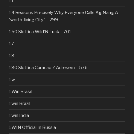
11
14 Reasons Precisely Why Everyone Calls Ag Nang A
'worth-living City" – 299
150 Slottica Wild’N Luck – 701
17
18
180 Slottica Curacao Z Adresem – 576
1w
1Win Brasil
1win Brazil
1win India
1WIN Official In Russia