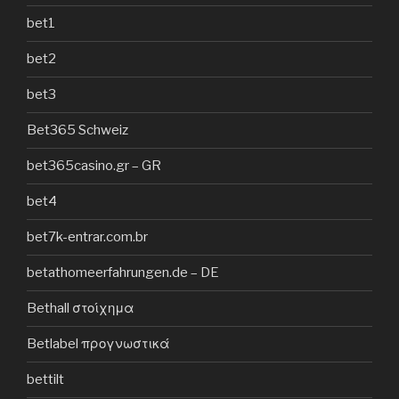
bet1
bet2
bet3
Bet365 Schweiz
bet365casino.gr – GR
bet4
bet7k-entrar.com.br
betathomeerfahrungen.de – DE
Bethall στοίχημα
Betlabel προγνωστικά
bettilt