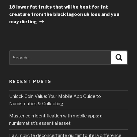
Post
18 lower fat fruits that will be best for fat
creature from the black lagoon uk loss and you
may dieting
Search
Searc
for:
RECENT POSTS
Unlock Coin Value: Your Mobile App Guide to
Numismatics & Collecting
Master coin identification with mobile apps: a
numismatist’s essential asset
La simplicité déconcertante qui fait toute la différence