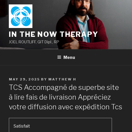
Skip
to
content
IN THE NOW THERAPY
JOEL ROUTLIFF, GIT Dipl., RP
Menu
POSTED
MAY 29, 2025
BY
MATTHEW H
ON
TCS Accompagné de superbe site
à lire fais de livraison Appréciez
votre diffusion avec expédition Tcs
Satisfait