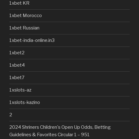
1xbet KR
1xbet Morocco
1xbet Russian
1xbet-india-online.in3
1xbet2
1xbet4
1xbet7
1xslots-az
1xslots-kazino
2
2024 Shriners Children's Open Up Odds, Betting
Guidelines & Favorites Circular 1 – 951