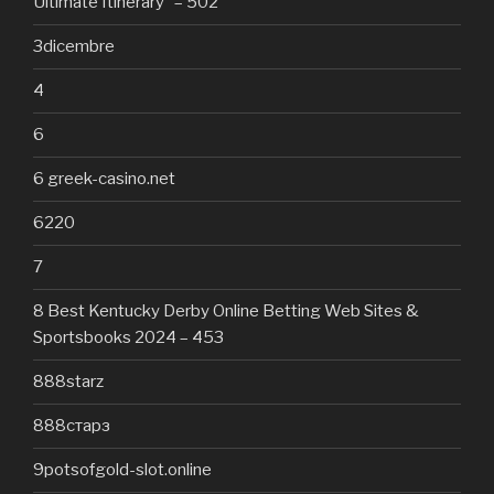
Ultimate Itinerary" – 502
3dicembre
4
6
6 greek-casino.net
6220
7
8 Best Kentucky Derby Online Betting Web Sites &
Sportsbooks 2024 – 453
888starz
888старз
9potsofgold-slot.online