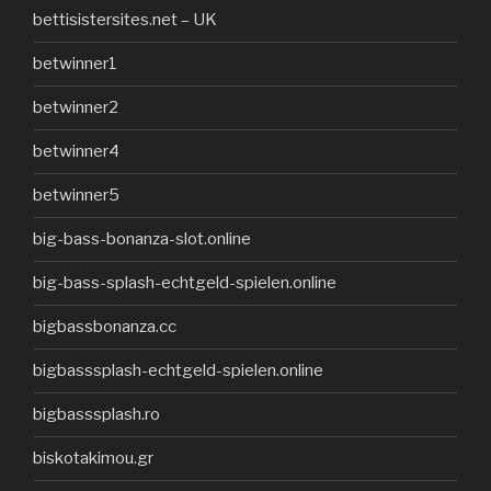
bettisistersites.net – UK
betwinner1
betwinner2
betwinner4
betwinner5
big-bass-bonanza-slot.online
big-bass-splash-echtgeld-spielen.online
bigbassbonanza.cc
bigbasssplash-echtgeld-spielen.online
bigbasssplash.ro
biskotakimou.gr