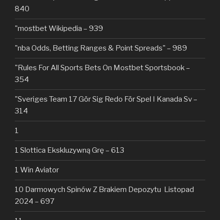
840
"mostbet Wikipedia – 939
"nba Odds, Betting Ranges & Point Spreads" – 989
"Rules For All Sports Bets On Mostbet Sportsbook –
354
"Sveriges Team 17 Gör Sig Redo För Spel I Kanada Sv –
314
1
1 Slottica Ekskluzywną Grę – 613
1 Win Aviator
10 Darmowych Spinów Z Brakiem Depozytu ️ Listopad
2024 – 697