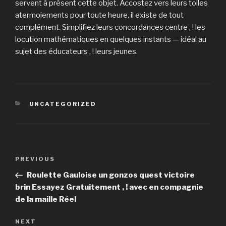
servent à présent cette objet. Accostez vers leurs toiles
atermoiements pour toute heure, il existe de tout
complément. Simplifiez leurs concordances centre , ! les
locution mathématiques en quelques instants — idéal au
sujet des éducateurs , ! leurs jeunes.
CATEGORIES
UNCATEGORIZED
Post
PREVIOUS
Previous
navigation
Post
Roulette Gauloise un gonzos quest victoire
brin Essayez Gratuitement , ! avec en compagnie
de la maille Réel
NEXT
Next