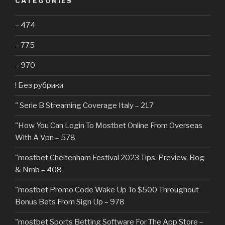
CATEGORIES
– 474
– 775
– 970
! Без рубрики
"️ Serie B Streaming Coverage Italy – 217
"How You Can Login To Mostbet Online From Overseas
With A Vpn – 578
"mostbet Cheltenham Festival 2023 Tips, Preview, Bog
& Nrnb – 408
"mostbet Promo Code Wake Up To $500 Throughout
Bonus Bets From Sign Up – 978
"‎mostbet Sports Betting Software For The App Store –