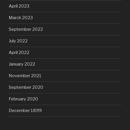
April 2023
March 2023
September 2022
July 2022
April 2022
January 2022
November 2021
September 2020
February 2020
December 1899