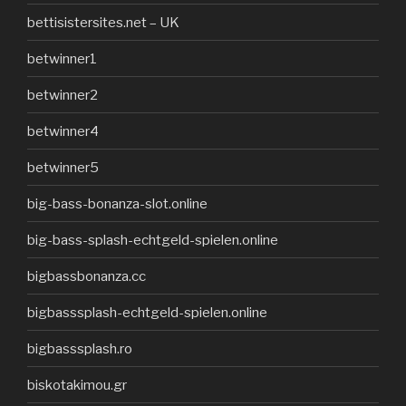
bettisistersites.net – UK
betwinner1
betwinner2
betwinner4
betwinner5
big-bass-bonanza-slot.online
big-bass-splash-echtgeld-spielen.online
bigbassbonanza.cc
bigbasssplash-echtgeld-spielen.online
bigbasssplash.ro
biskotakimou.gr