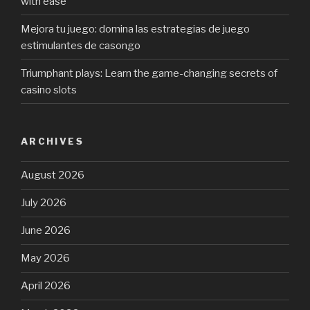
with ease
Mejora tu juego: domina las estrategias de juego
estimulantes de casongo
Triumphant plays: Learn the game-changing secrets of
casino slots
ARCHIVES
August 2026
July 2026
June 2026
May 2026
April 2026