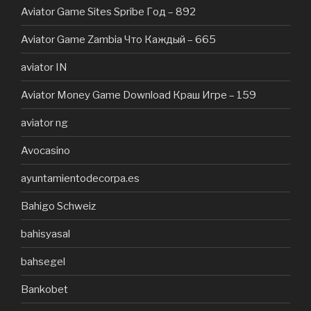
Aviator Game Sites Spribe Год – 892
Aviator Game Zambia Что Каждый – 665
aviator IN
Aviator Money Game Download Краш Игре – 159
aviator ng
Avocasino
ayuntamientodecorpa.es
Bahigo Schweiz
bahisyasal
bahsegel
Bankobet