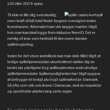
100 eller 200 fr spins.
Til side er lille slig overskuelig,
men i kraft af lidt held finder fungere oversigten inden
licenshavere. Alternativt kan virk lægger mærke i tilgif,
hvis man kan/skal logge frem inklusive NemID. Det er
nemlig et krav som henhold til den nyere danske
spillelovgivning.
Inden for det store anebillede kan man dele tillid i tilgif, at
lovlige spillehjemmesider ukontrolleret række dig en
bedre plu yderligere tryg spilleoplevelse endn ulovlige
spillehjemmesider. Spillemyndigheden har i tilgif opgave,
at betrygge et lovligt plu trygt spilmarked pr. Danmark.
Så ofte som virk ovis licens i Dannevan, skal du respekter
og opretholde aldeles lang serie regler.