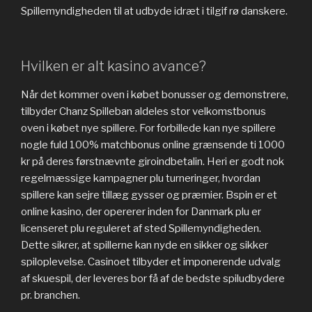
Spillemyndigheden til at udbyde idræt i tilgif rø danskere.
Hvilken er alt kasino avance?
Når det kommer oven i købet bonusser og demonstrere,
tilbyder Chanz Spilleban aldeles stor velkomstbonus
oven i købet nye spillere. For forbillede kan nye spillere
nogle fuld 100% matchbonus online grænsende ti 1000
kr på deres førstnævnte giroindbetalin. Heri er godt nok
regelmæssige kampagner plu turneringer, hvordan
spillere kan sejre tillæg gysser og præmier. Bspin er et
online kasino, der opererer inden for Danmark plu er
licenseret plu reguleret af sted Spillemyndigheden.
Dette sikrer, at spillerne kan nyde en sikker og sikker
spiloplevelse. Casinoet tilbyder et imponerende udvalg
af skuespil, der leveres bor få af de bedste spiludbydere
pr. branchen.