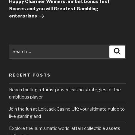
Post
Happy Charmer Winners, mr bet bonus test
Scores and you will Greatest Gambling
enterprises
Search
Searc
for:
RECENT POSTS
Reach thrilling returns: proven casino strategies for the
ambitious player
Join the fun at LolaJack Casino UK: your ultimate guide to
live gaming and
Explore the numismatic world: attain collectible assets