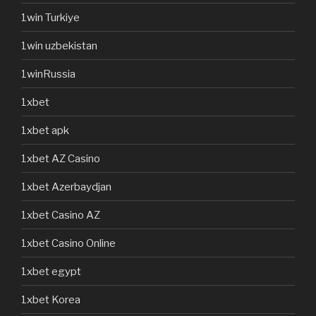
1win Turkiye
1win uzbekistan
1winRussia
1xbet
1xbet apk
1xbet AZ Casino
1xbet Azerbaydjan
1xbet Casino AZ
1xbet Casino Online
1xbet egypt
1xbet Korea