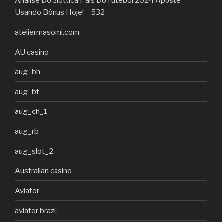
Análise Do Slottica País Do Futebol 2024 Aposte
Usando Bônus Hoje! – 532
ateliermasomi.com
AU casino
aug_bh
aug_bt
aug_ch_1
aug_rb
aug_slot_2
Australian casino
Aviator
aviator brazil