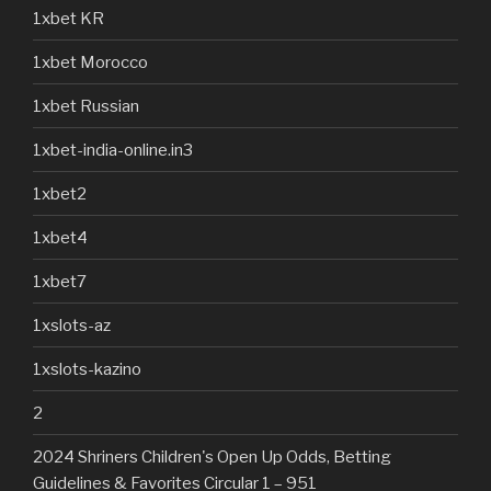
1xbet KR
1xbet Morocco
1xbet Russian
1xbet-india-online.in3
1xbet2
1xbet4
1xbet7
1xslots-az
1xslots-kazino
2
2024 Shriners Children's Open Up Odds, Betting
Guidelines & Favorites Circular 1 – 951