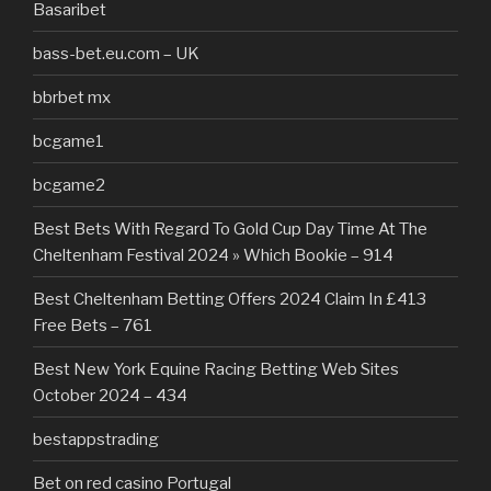
Basaribet
bass-bet.eu.com – UK
bbrbet mx
bcgame1
bcgame2
Best Bets With Regard To Gold Cup Day Time At The
Cheltenham Festival 2024 » Which Bookie – 914
Best Cheltenham Betting Offers 2024 Claim In £413
Free Bets – 761
Best New York Equine Racing Betting Web Sites
October 2024 – 434
bestappstrading
Bet on red casino Portugal