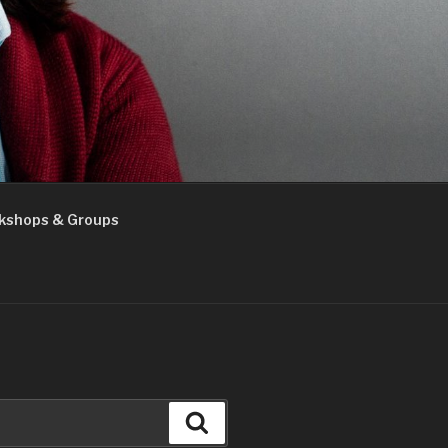
kshops & Groups
Search